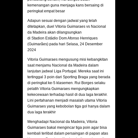
kemenangan guna menjaga kans bersaing di
peringkat empat besar
Adapun sesuai dengan jadwal yang telah
ditetapkan, duel Vitoria Guimaraes vs Nacional
da Madeira akan dilangsungkan
di Stadion Estádio Dom Afonso Henriques
(Guimarães) pada hari Selasa, 24 Desember
2024
Vitoria Guimaraes mengusung misi kebangkitan
saat menjamu Nacional da Madeira dalam
lanjutan jadwal Liga Portugal. Mereka saat ini
tertinggal 3 poin dari Sporting Braga yang berada
di peringkat ke-5 klasemen. Rui Borges selaku
pelatih Vitoria Guimaraes mengungkapkan
kekecewaan terhadap hasil di dua laga terakhir.
Lini pertahanan menjadi masalah utama Vitoria
Guimaraes yang kebobolan tiga gol hanya dalam
dua laga terakhir
Menghadapi Nacional da Madeira, Vitoria
Guimaraes bakal mengincar tiga poin agar bisa
kembali terlibat dalam persaingan di papan atas