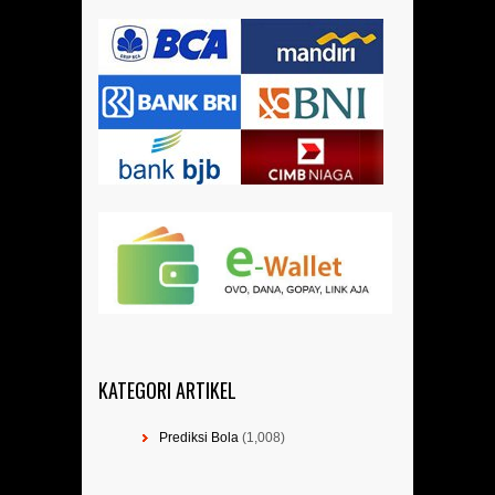
KATEGORI ARTIKEL
Prediksi Bola
(1,008)