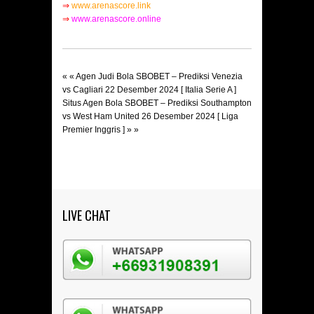
⇒
www.arenascore.link
⇒
www.arenascore.online
« «
Agen Judi Bola SBOBET – Prediksi Venezia
vs Cagliari 22 Desember 2024 [ Italia Serie A ]
Situs Agen Bola SBOBET – Prediksi Southampton
vs West Ham United 26 Desember 2024 [ Liga
Premier Inggris ]
» »
LIVE CHAT