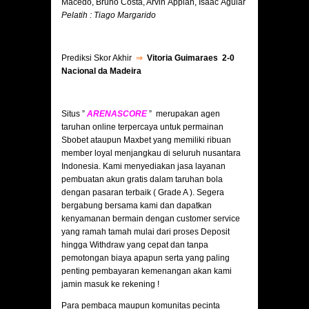
Macedo, Bruno Costa, Arvin Appiah, Isaac Aguiar
Pelatih : Tiago Margarido
Prediksi Skor Akhir
⇒
Vitoria Guimaraes 2-0
Nacional da Madeira
Situs ”
ARENASCORE
” merupakan agen
taruhan online terpercaya untuk permainan
Sbobet ataupun Maxbet yang memiliki ribuan
member loyal menjangkau di seluruh nusantara
Indonesia. Kami menyediakan jasa layanan
pembuatan akun gratis dalam taruhan bola
dengan pasaran terbaik ( Grade A ). Segera
bergabung bersama kami dan dapatkan
kenyamanan bermain dengan customer service
yang ramah tamah mulai dari proses Deposit
hingga Withdraw yang cepat dan tanpa
pemotongan biaya apapun serta yang paling
penting pembayaran kemenangan akan kami
jamin masuk ke rekening !
Para pembaca maupun komunitas pecinta