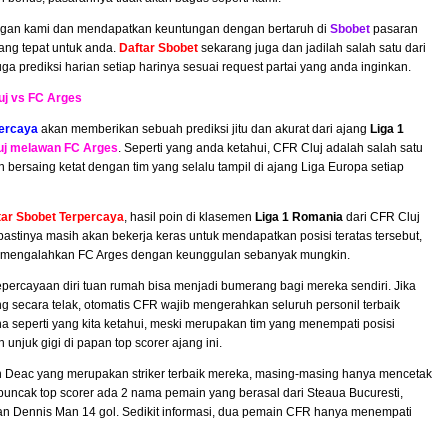
engan kami dan mendapatkan keuntungan dengan bertaruh di
Sbobet
pasaran
ang tepat untuk anda.
Daftar Sbobet
sekarang juga dan jadilah salah satu dari
 prediksi harian setiap harinya sesuai request partai yang anda inginkan.
uj vs FC Arges
ercaya
akan memberikan sebuah prediksi jitu dan akurat dari ajang
Liga 1
uj melawan FC Arges
. Seperti yang anda ketahui, CFR Cluj adalah salah satu
 bersaing ketat dengan tim yang selalu tampil di ajang Liga Europa setiap
tar Sbobet Terpercaya
, hasil poin di klasemen
Liga 1 Romania
dari CFR Cluj
stinya masih akan bekerja keras untuk mendapatkan posisi teratas tersebut,
ah mengalahkan FC Arges dengan keunggulan sebanyak mungkin.
epercayaan diri tuan rumah bisa menjadi bumerang bagi mereka sendiri. Jika
 secara telak, otomatis CFR wajib mengerahkan seluruh personil terbaik
na seperti yang kita ketahui, meski merupakan tim yang menempati posisi
unjuk gigi di papan top scorer ajang ini.
oan Deac yang merupakan striker terbaik mereka, masing-masing hanya mencetak
si puncak top scorer ada 2 nama pemain yang berasal dari Steaua Bucuresti,
 dan Dennis Man 14 gol. Sedikit informasi, dua pemain CFR hanya menempati