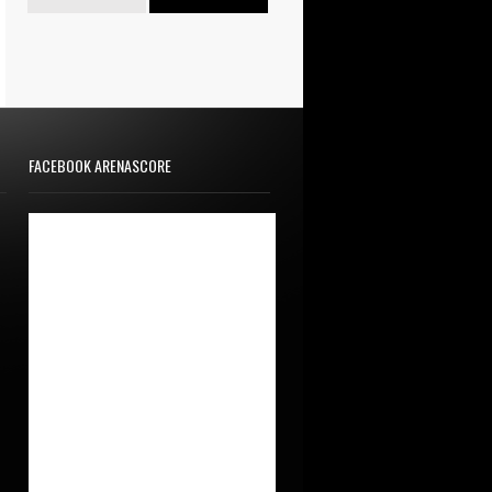
FACEBOOK ARENASCORE