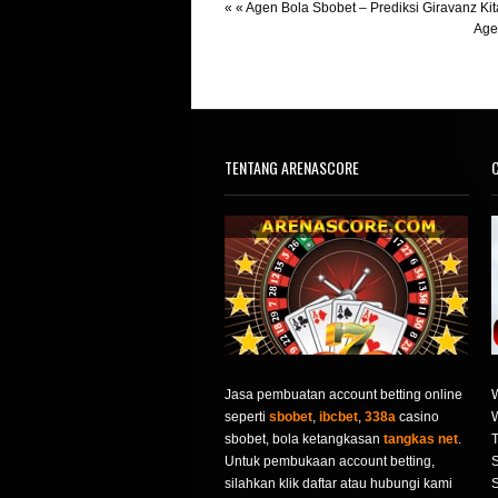
« «
Agen Bola Sbobet – Prediksi Giravanz Kit
Age
TENTANG ARENASCORE
C
Jasa pembuatan account betting online
seperti
sbobet
,
ibcbet
,
338a
casino
sbobet, bola ketangkasan
tangkas net
.
T
Untuk pembukaan account betting,
S
silahkan klik daftar atau hubungi kami
S