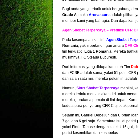
Bagi anda yang tertarik untuk bergabung d
Grade A
, maka
Arenascore
adalah pilihan y
member kami yang bahagia. Dan dapatkan juga
Agen Sbobet Terpercaya – Prediksi CFR Cl
Pada kesempatan kali ini,
Agen Sbobet Terp
Romania
, yakni pertandingan antara
CFR Cl
tim terkuat di
Liga 1 Romania
. Mereka bahkan
musimnya, FC Steaua Bucuresti.
Dari informasi yang didapatkan oleh Tim
Daf
dan FCSB adalah sama, yakni 51 poin. CFR pa
dan salah satu misi mereka pekan ini adal
Namun,
Situs Sbobet Terpercaya
menilai, k
mereka terlalu memaksakan diri untuk menang
mereka, terutama pemain di lini depan. Kare
kedua, para penyerang CFR Cluj tidak pernah 
Sejauh ini, Gabriel Debeljuh dan Ciprian I
7 gol dan 6 gol saja. Sementara itu, di posi
yakni Florin Tanase dengan koleksi 15 gol,
posisi kesembilan dan kesebelas.