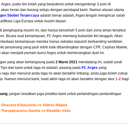
C Arges, justru tim inilah yang berpotensi untuk mengantongi 3 poin di
in akan heran dan kurang setuju dengan pendapat kami. Namun alasan utama
gen Sbobet Terpercaya
adalah benar adalah, Arges tengah mengincar salah
ualifikasi Liga Europa untuk musim depan.
di penghujung musim ini, dan hanya berselisih 5 poin dari zona aman tersebut
nceni. Bicara soal kemampuan, FC Arges memang bukanlah tim tangguh. Akan
 perbedaan kemampuan mereka hanya sebatas sepuluh berbanding sembilan.
liki penyerang yang jauh lebih baik dibandingkan dengan CFR. Cephas Malele,
li akan menjadi pemain kunci Arges untuk memenangkan duel ini.
ngan yang akan berlangsung pada
2 Maret 2021
mendatang ini, sudah pasti
. Tips dari kami untuk laga ini adalah, pasang pada
FC Arges
yang
ka ragu dan menurut anda laga ini akan berakhir imbang, anda juga boleh cukup
a. Namun menurut kami, hasil akhir laga ini akan berakhir dengan skor
1-2
bagi
epang
, jangan lewatkan juga prediksi kami untuk pertandingan-pertandingan
i Giravanz Kitakyushu vs Albirex Niigata
i Thespakusatsu Gunma vs Blaublitz Akita