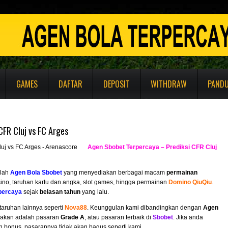
GAMES
DAFTAR
DEPOSIT
WITHDRAW
PAND
CFR Cluj vs FC Arges
Agen Sbobet Terpercaya – Prediksi CFR Cluj
lah
Agen Bola Sbobet
yang menyediakan berbagai macam
permainan
sino, taruhan kartu dan angka, slot games, hingga permainan
Domino QiuQiu
.
percaya
sejak
belasan tahun
yang lalu.
taruhan lainnya seperti
Nova88
. Keunggulan kami dibandingkan dengan
Agen
diakan adalah pasaran
Grade A
, atau pasaran terbaik di
Sbobet
. Jika anda
 bonus, pasarannya tidak akan bagus seperti kami.