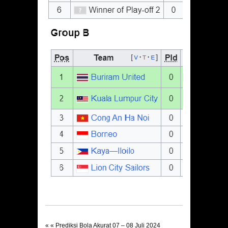
« «
Prediksi Bola Akurat 07 – 08 Juli 2024