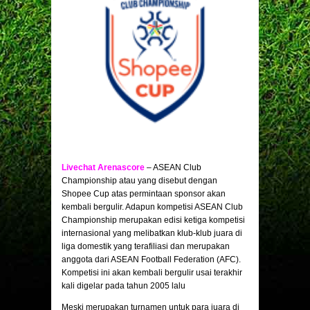
Livechat Arenascore
– ASEAN Club
Championship atau yang disebut dengan
Shopee Cup atas permintaan sponsor akan
kembali bergulir. Adapun kompetisi ASEAN Club
Championship merupakan edisi ketiga kompetisi
internasional yang melibatkan klub-klub juara di
liga domestik yang terafiliasi dan merupakan
anggota dari ASEAN Football Federation (AFC).
Kompetisi ini akan kembali bergulir usai terakhir
kali digelar pada tahun 2005 lalu
Meski merupakan turnamen untuk para juara di