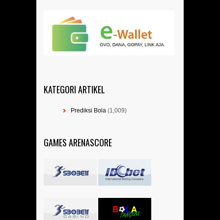
KATEGORI ARTIKEL
Prediksi Bola
(1,009)
GAMES ARENASCORE