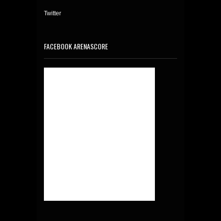
Twitter
FACEBOOK ARENASCORE