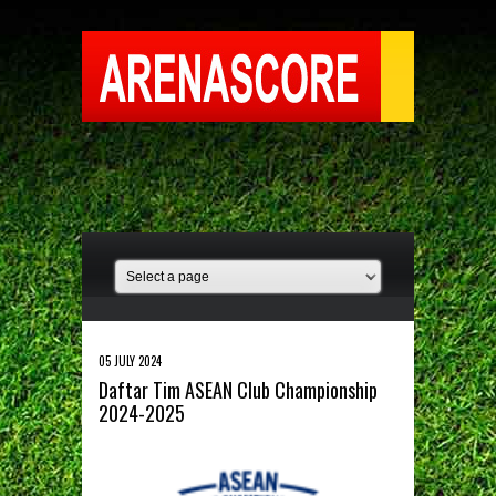
05 JULY 2024
Daftar Tim ASEAN Club Championship
2024-2025