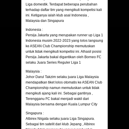
Liga domestik. Terdapat beberapa perubahan
terhadap daftar tim yang mengikuti kompetisi kali
ini. Ketiganya ialah klub asal Indonesia ,
Malaysia dan Singapura
Indonesia :
Persija Jakarta yang merupakan runner up Liga 1
Indonesia musim 2022-2023 yang lolos langsung
ke ASEAN Club Championship memutuskan
untuk tidak mengikuti kompetisi ini. Alhasil posisi
Persija Jakarta bakal digantikan oleh Borneo FC
selaku Juara Series Reguler Liga 1
Malaysia :
Johor Darul Takzim selaku juara Liga Malaysia
mendapatkan tiket lolos otomatis ke ASEAN Club
Championship namun memutuskan untuk tidak
mengikuti ajang kali ini. Sebagai gantinya ,
Terengganu FC bakal menjadi wakil dari
Malaysia bersama dengan Kuala Lumpur City
Singapura :
Albirex Niigata selaku juara Liga Singapura.
Sebagai tim satelit dari klub Jepang , Albirex