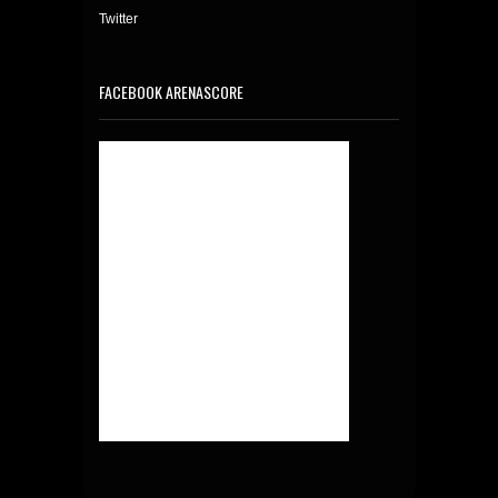
Twitter
FACEBOOK ARENASCORE