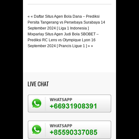
« «
Daftar Situs Agen Bola Dana – Prediksi
Persita Tangerang vs Persebaya Surabaya 14
September 2024 [ Liga 1 Indonesia ]
Mixparlay Situs Agen Judi Bola SBOBET –
Prediksi RC Lens vs Olympique Lyon 16
September 2024 [ Prancis Ligue 1 ]
» »
LIVE CHAT