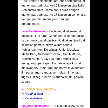
Hasil empat poin membuat Genoa sementara ini
menempati peringkat ke-10 klasemen Liga Italia.
Sementara itu AS Roma harus puas dengan
menempati peringkat ke-17 klasemen sementara
dengan perolehan dua poin dari tiga
pertandingan.
Livechat Arenascore
– Jelang duel krusial di
pekan ke-4 ini nanti, Genoa harus mendapatkan
kabar buruk usai dipastikan tidak akan diperkuat
sejumlah pemain intinya akibat cedera.
Kehilangan Koni De Winter, Junior Messias,
Mattia Bani, Alessandro Zanoli, Alan Matturro,
Brooke Norton-Cuffy dan Fabio Miretti jelas
menggangu persiapan tim dalam laga krusial
melawan AS Roma. Dengan banyaknya pemain
lini pertahanan yang absen, jelas ini menjadi
tugas sulit bagi Alberto Gilardino selaku pelatih
kepala
♦
Prediksi Bola Lainnya
♦
⇒
Prediksi Bola
⇒
Kabar Arena
Livechat Arenascore
– Di lain pihak, AS Roma