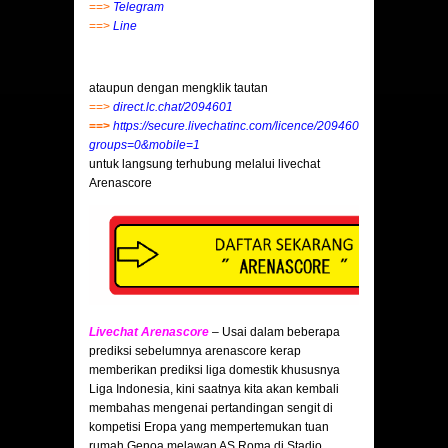
==>
Telegram
==>
Line
ataupun dengan mengklik tautan
==>
direct.lc.chat/2094601
==>
https://secure.livechatinc.com/licence/2094601/v2/open_chat.
groups=0&mobile=1
untuk langsung terhubung melalui livechat
Arenascore
Livechat Arenascore
– Usai dalam beberapa
prediksi sebelumnya arenascore kerap
memberikan prediksi liga domestik khususnya
Liga Indonesia, kini saatnya kita akan kembali
membahas mengenai pertandingan sengit di
kompetisi Eropa yang mempertemukan tuan
rumah Genoa melawan AS Roma di Stadio