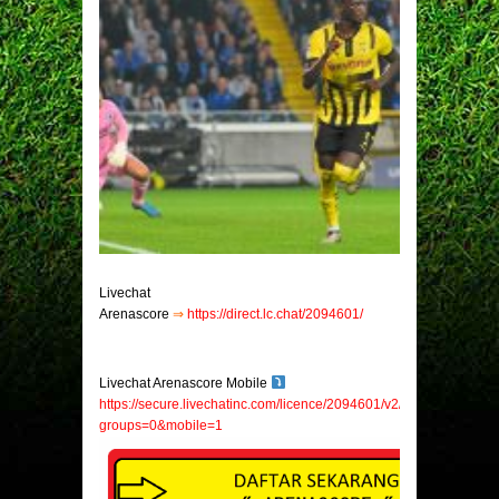
Livechat
Arenascore
⇒
https://direct.lc.chat/2094601/
Livechat Arenascore Mobile
https://secure.livechatinc.com/licence/2094601/v2/open_chat.cgi?
groups=0&mobile=1