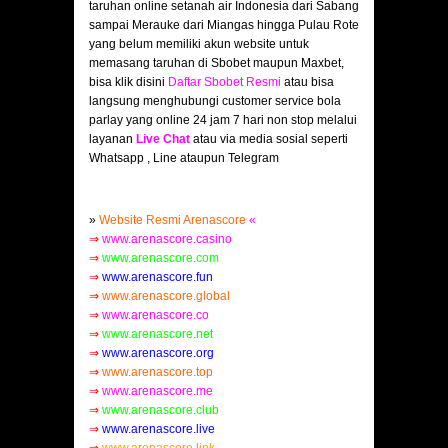
taruhan online setanah air Indonesia dari Sabang
sampai Merauke dari Miangas hingga Pulau Rote
yang belum memiliki akun website untuk
memasang taruhan di Sbobet maupun Maxbet,
bisa klik disini
Daftar Sbobet Resmi
atau bisa
langsung menghubungi customer service bola
parlay yang online 24 jam 7 hari non stop melalui
layanan
Live Chat
atau via media sosial seperti
Whatsapp , Line ataupun Telegram
»
Website Resmi Arenascore
«
⇒
www.arenascore.casino
⇒
www.arenascore.com
⇒
www.arenascore.fun
⇒
www.arenascore.global
⇒
www.arenascore.co
⇒
www.arenascore.net
⇒
www.arenascore.org
⇒
www.arenascore.top
⇒
www.arenascore.me
⇒
www.arenascore.club
⇒
www.arenascore.live