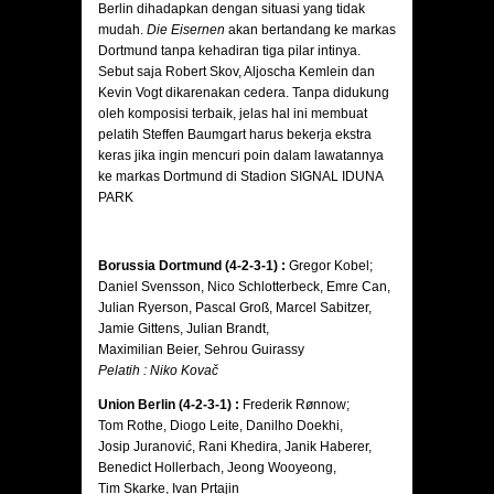
Berlin dihadapkan dengan situasi yang tidak
mudah.
Die Eisernen
akan bertandang ke markas
Dortmund tanpa kehadiran tiga pilar intinya.
Sebut saja Robert Skov, Aljoscha Kemlein dan
Kevin Vogt dikarenakan cedera. Tanpa didukung
oleh komposisi terbaik, jelas hal ini membuat
pelatih Steffen Baumgart harus bekerja ekstra
keras jika ingin mencuri poin dalam lawatannya
ke markas Dortmund di Stadion SIGNAL IDUNA
PARK
Borussia Dortmund (4-2-3-1) :
Gregor Kobel;
Daniel Svensson, Nico Schlotterbeck, Emre Can,
Julian Ryerson, Pascal Groß, Marcel Sabitzer,
Jamie Gittens, Julian Brandt,
Maximilian Beier, Sehrou Guirassy
Pelatih : Niko Kovač
Union Berlin (4-2-3-1) :
Frederik Rønnow;
Tom Rothe, Diogo Leite, Danilho Doekhi,
Josip Juranović, Rani Khedira, Janik Haberer,
Benedict Hollerbach, Jeong Wooyeong,
Tim Skarke, Ivan Prtajin