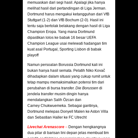
memuaskan dari segi hasil. Apalagi jika hanya
melihat hasil dari pertandingan di Liga Jerman.
Dortmund harus mengakui ketangguhan dari VfB
Stuttgart (1-2) dan VfB Bochum (2-0). Hasil ini
tentu saja bertolak belakang dengan hasil di Liga
Champion Eropa. Yang mana Dortmund
dipastikan lolos ke babak 16 besar UEFA
Champion League usai melewati hadangan tim
kuat asal Portugal, Sporting Lisbon di babak
playoff
Namun persoalan Borussia Dortmund kali ini
bukan hanya hasil semata. Pelatih Niko Kovač
dihadapkan dalam situasi yang cukup rumit untuk
tetap mampu memaksimalkan potensi tim dari
perubahan di bursa transfer.
Die Borussen
di
jendela transfer musim dingin hanya
mendatangkan Salih Özcan dan
Carney Chukwuemeka. Sebagai gantinya,
Dortmund melepas Donyell Malen ke Aston Villa
dan Sebastian Haller ke FC Utrecht
Livechat Arenascore
–
Dengan hengkangnya
dua pilar di barisan lini depan jelas membuat tim