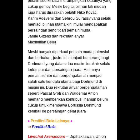
pelatih sedikit bisa merampingkan skuatnya yang
cukup gemoy. Meski begitu, pilihan tak mudah
juga harus dirasakan pelatih Niko Kovač.
Karim Adeyemi dan Sehrou Guirassy yang selalu
menjadi pilihan utama kini mulai mendapatkan
persaingan sengit dari pemain muda
Jamie Gittens dan rekrutan anyar
Maximilian Beier
Meski banyak diperkuat pemain muda potensial
dan berbakat , justru ini menjadi bumerang bagi
Dortmund yang dalam dua musim terakhir selalu
terlempar dari persaingan juara. Minimnya
pemain senior dan berpengalaman menjadi
salah satu kendala utama bagi Dortmund di
musim ini. Dua rekrutan anyar berpengalaman
seperti Pascal Groß dan Waldemar Anton
memang memberikan kontribusi, namun belum
cukup untuk membawa Borussia Dortmund
kembali ke persaingan gelar juara
♦
Prediksi Bola Lainnya
♦
⇒
Prediksi Bola
Livechat Arenascore
–
Dipihak lawan, Union