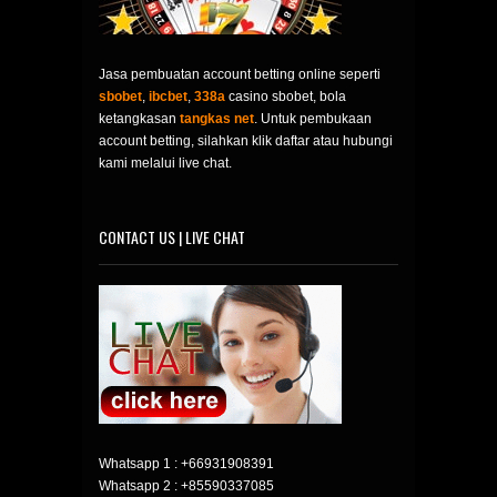
Jasa pembuatan account betting online seperti
sbobet
,
ibcbet
,
338a
casino sbobet, bola
ketangkasan
tangkas net
. Untuk pembukaan
account betting, silahkan klik daftar atau hubungi
kami melalui live chat.
CONTACT US | LIVE CHAT
Whatsapp 1 :
+66931908391
Whatsapp 2 :
+85590337085