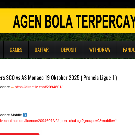
GAMES
DAFTAR
DEPOSIT
WITHDRAW
PAND
ers SCO vs AS Monaco 19 Oktober 2025 ( Prancis Ligue 1 )
ascore
⇒
https://direct.lc.chat/2094601/
ascore Mobile
e.livechatinc.com/licence/2094601/v2/open_chat.cgi?groups=0&mobile=1