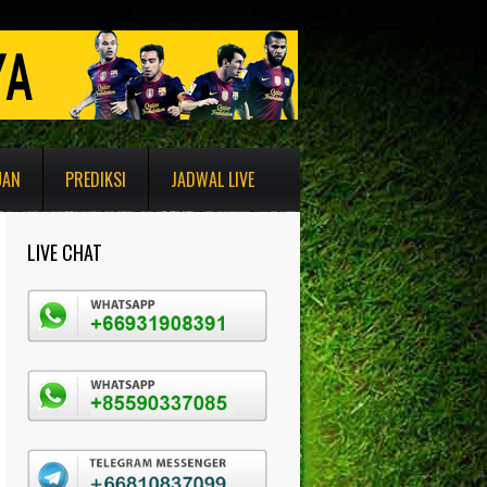
UAN
PREDIKSI
JADWAL LIVE
LIVE CHAT