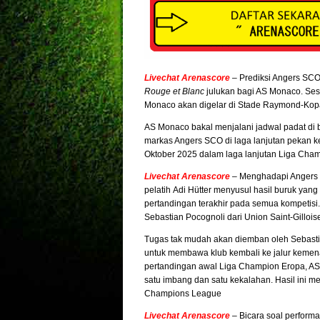
Livechat Arenascore
– Prediksi Angers SCO
Rouge et Blanc
julukan bagi AS Monaco. Sesu
Monaco akan digelar di Stade Raymond-Kopa
AS Monaco bakal menjalani jadwal padat di 
markas Angers SCO di laga lanjutan pekan 
Oktober 2025 dalam laga lanjutan Liga Cha
Livechat Arenascore
–
Menghadapi Angers S
pelatih Adi Hütter menyusul hasil buruk y
pertandingan terakhir pada semua kompetis
Sebastian Pocognoli dari Union Saint-Gillois
Tugas tak mudah akan diemban oleh Sebastian 
untuk membawa klub kembali ke jalur kemen
pertandingan awal Liga Champion Eropa, AS
satu imbang dan satu kekalahan. Hasil ini 
Champions League
Livechat Arenascore
– Bicara soal performa