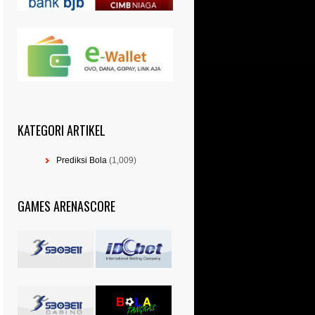
KATEGORI ARTIKEL
Prediksi Bola
(1,009)
GAMES ARENASCORE