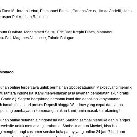
s Ekomié, Jordan Lefort, Emmanuel Biumla, Carlens Arcus, Himad Abdelli, Haris
rosper Peter, Lilian Raolisoa
soum Ouattara, Mohammed Salisu, Eric Dier, Krépin Diatta, Mamadou
su Fati, Maghnes Akliouche, Folarin Balogun
 Monaco
uhan online terpercaya untuk permainan Sbobet ataupun Maxbet yang memiliki
nusantara Indonesia. Kami menyediakan jasa layanan pembuatan akun gratis
 ( Grade A ). Segera bergabung bersama kami dan dapatkan kenyamanan
 tamah mulai dari proses Deposit hingga Withdraw yang cepat dan tanpa
 penting pembayaran kemenangan akan kami jamin masuk ke rekening !
uhan online setanah air Indonesia dari Sabang sampai Merauke dari Miangas
 website untuk memasang taruhan di Sbobet maupun Maxbet, bisa klik
g menghubungi customer service bola parlay yang online 24 jam 7 hari non