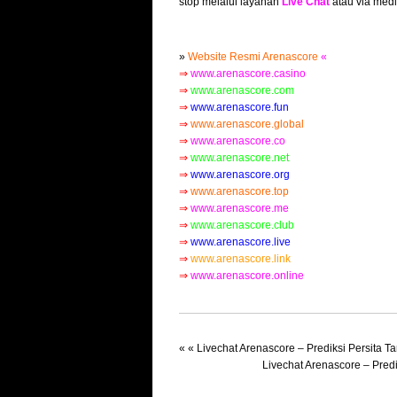
stop melalui layanan
Live Chat
atau via medi
»
Website Resmi Arenascore
«
⇒
www.arenascore.casino
⇒
www.arenascore.com
⇒
www.arenascore.fun
⇒
www.arenascore.global
⇒
www.arenascore.co
⇒
www.arenascore.net
⇒
www.arenascore.org
⇒
www.arenascore.top
⇒
www.arenascore.me
⇒
www.arenascore.club
⇒
www.arenascore.live
⇒
www.arenascore.link
⇒
www.arenascore.online
« «
Livechat Arenascore – Prediksi Persita 
Livechat Arenascore – Predi