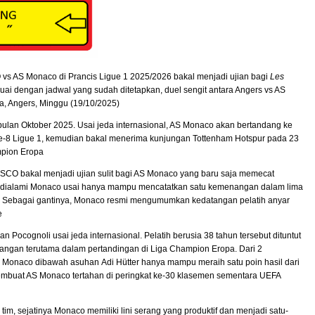
 vs AS Monaco di Prancis Ligue 1 2025/2026 bakal menjadi ujian bagi
Les
ai dengan jadwal yang sudah ditetapkan, duel sengit antara Angers vs AS
, Angers, Minggu (19/10/2025)
bulan Oktober 2025. Usai jeda internasional, AS Monaco akan bertandang ke
ke-8 Ligue 1, kemudian bakal menerima kunjungan Tottenham Hotspur pada 23
mpion Eropa
CO bakal menjadi ujian sulit bagi AS Monaco yang baru saja memecat
ang dialami Monaco usai hanya mampu mencatatkan satu kemenangan dalam lima
i. Sebagai gantinya, Monaco resmi mengumumkan kedatangan pelatih anyar
e
Pocognoli usai jeda internasional. Pelatih berusia 38 tahun tersebut dituntut
angan terutama dalam pertandingan di Liga Champion Eropa. Dari 2
 Monaco dibawah asuhan Adi Hütter hanya mampu meraih satu poin hasil dari
membuat AS Monaco tertahan di peringkat ke-30 klasemen sementara UEFA
 tim, sejatinya Monaco memiliki lini serang yang produktif dan menjadi satu-