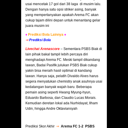
usai mencetak 17 gol dari 38 laga di musim lalu.
Dengan hanya satu opsi striker asing, banyak
yang mempertanyakan apakah Arema FC akan
cukup tajam dilini depan untuk menantang gelar
juara musim ini
♦
Prediksi Bola Lainnya
♦
⇒
Prediksi Bola
Livechat Arenascore
–
Sementara PSBS Biak di
lain pihak bakal tampil lebih percaya diri
menghadapi Arema FC. Meski tampil dikandang
lawan, Badai Pasifik julukan PSBS Biak cukup
yakin bisa meraih hasil optimal di kandang
lawan. Hanya saja, pelatih Divaldo Alves harus
segera menyatukan chemistry anak asuhnya usai
kedatangan banyak wajah baru. Beberapa
pemain asing seperti Hwang Myung-hyun,
Eduardo Barbosa, dan Claudio Lucas Morais.
Kemudian deretan lokal ada Nurhidayat, Ilham
Udin, hingga Andre Oktaviansyah
Prediksi Skor Akhir
⇒
Arema FC 1-2 PSBS