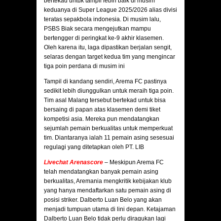
bertekad untuk tampil lebih baik di musim
keduanya di Super League 2025/2026 alias divisi
teratas sepakbola indonesia. Di musim lalu,
PSBS Biak secara mengejutkan mampu
bertengger di peringkat ke-9 akhir klasemen.
Oleh karena itu, laga dipastikan berjalan sengit,
selaras dengan target kedua tim yang mengincar
tiga poin perdana di musim ini
Tampil di kandang sendiri, Arema FC pastinya
sedikit lebih diunggulkan untuk meraih tiga poin.
Tim asal Malang tersebut bertekad untuk bisa
bersaing di papan atas klasemen demi tiket
kompetisi asia. Mereka pun mendatangkan
sejumlah pemain berkualitas untuk memperkuat
tim. Diantaranya ialah 11 pemain asing sesesuai
regulagi yang ditetapkan oleh PT. LIB
Livechat Arenascore
– Meskipun Arema FC
telah mendatangkan banyak pemain asing
berkualitas, Aremania mengkritik kebijakan klub
yang hanya mendaftarkan satu pemain asing di
posisi striker. Dalberto Luan Belo yang akan
menjadi tumpuan utama di lini depan. Ketajaman
Dalberto Luan Belo tidak perlu diragukan lagi