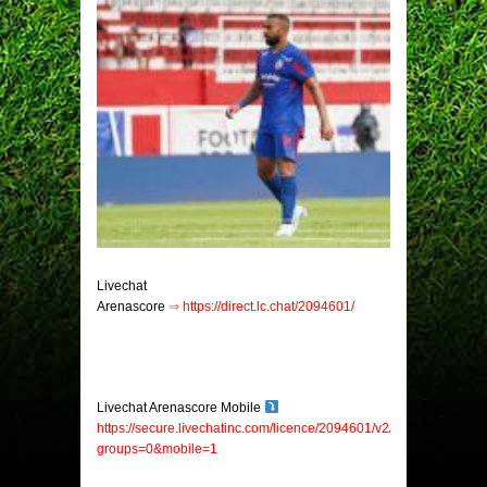
Livechat
Arenascore
⇒
https://direct.lc.chat/2094601/
Livechat Arenascore Mobile
https://secure.livechatinc.com/licence/2094601/v2/open_chat.cgi?
groups=0&mobile=1