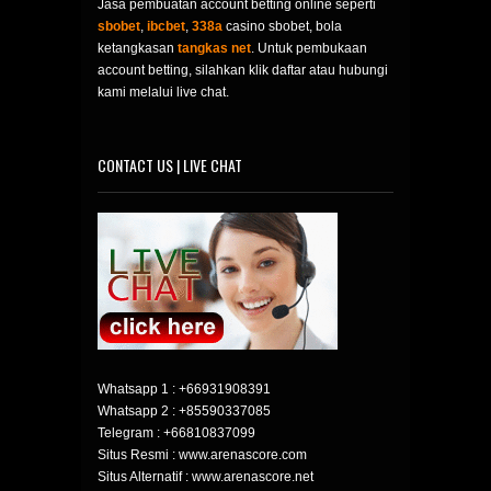
Jasa pembuatan account betting online seperti
sbobet
,
ibcbet
,
338a
casino sbobet, bola
ketangkasan
tangkas net
. Untuk pembukaan
account betting, silahkan klik daftar atau hubungi
kami melalui live chat.
CONTACT US | LIVE CHAT
Whatsapp 1 :
+66931908391
Whatsapp 2 :
+85590337085
Telegram :
+66810837099
Situs Resmi : www.arenascore.com
Situs Alternatif : www.arenascore.net