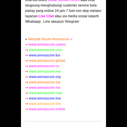
bisa klik disini
Daftar Sbobet Resmi
atau bisa
langsung menghubungi customer service bola
parlay yang online 24 jam 7 hari non stop melalui
layanan
Live Chat
atau via media sosial seperti
Whatsapp , Line ataupun Telegram
»
Website Resmi Arenascore
«
⇒
www.arenascore.casino
⇒
www.arenascore.com
⇒
www.arenascore.fun
⇒
www.arenascore.global
⇒
www.arenascore.co
⇒
www.arenascore.net
⇒
www.arenascore.org
⇒
www.arenascore.top
⇒
www.arenascore.me
⇒
www.arenascore.club
⇒
www.arenascore.live
⇒
www.arenascore.link
⇒
www.arenascore.online