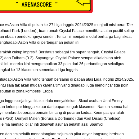
ace vs Aston Villa di pekan ke-27 Liga Inggris 2024/2025 menjadi misi berat
The
lhurst Park (London) , tuan rumah Crystal Palace memiliki catatan positif setiap
an ribuan pendukungnya sendiri. Tentu ini menjadi modal berharga bagi skuat
nghadapi Aston Villa di pertengahan pekan ini
rakhir cukup impresif. Berstatus sebagai tim papan tengah, Crystal Palace
2) dan Fulham (0-2). Sayangnya Crystal Palace sempat dikalahkan oleh
sil ini, mereka kini mengumpulkan 33 poin dari 26 pertandingan sekaligus
ngkat ke-13 klasemen sementara Liga Inggris
hadapi Aston Villa yang tengah bersaing di papan atas Liga Inggris 2024/2025,
 tentu saja tak akan mudah karena tim yang dihadapi juga mengincar tiga poin
ebutan di zona kompetisi Eropa
ga Inggris sejatinya tidak terlalu menyakinkan. Skuat asuhan Unai Emery
kan terlempar hingga keluar dari papan tengah klasemen. Namun semua hal
ry merekrut beberapa pemain bintang di putaran kedua. Keempatnya ialah
o (PSG), Donyell Malen (Borussia Dortmund) dan Axel Disasi (Chelsea)
elma menjadi pilar inti dibawah asuhan pelatih asal Spanyol
n dan tim pelatih mendatangkan sejumlah pilar anyar langsung berbuah