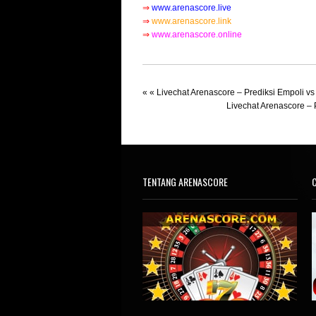
⇒
www.arenascore.live
⇒
www.arenascore.link
⇒
www.arenascore.online
« «
Livechat Arenascore – Prediksi Empoli vs A
Livechat Arenascore –
TENTANG ARENASCORE
C