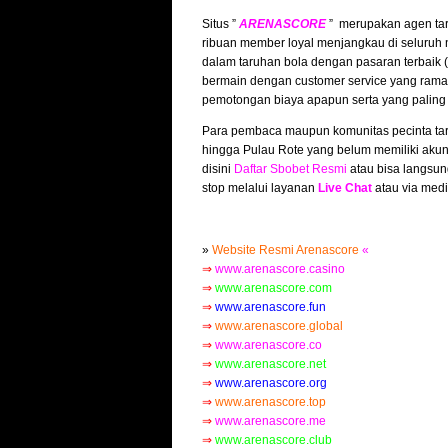
Situs ”
ARENASCORE
” merupakan agen tar
ribuan member loyal menjangkau di seluruh 
dalam taruhan bola dengan pasaran terbaik
bermain dengan customer service yang ramah
pemotongan biaya apapun serta yang paling
Para pembaca maupun komunitas pecinta tar
hingga Pulau Rote yang belum memiliki akun
disini
Daftar Sbobet Resmi
atau bisa langsun
stop melalui layanan
Live Chat
atau via medi
»
Website Resmi Arenascore
«
⇒
www.arenascore.casino
⇒
www.arenascore.com
⇒
www.arenascore.fun
⇒
www.arenascore.global
⇒
www.arenascore.co
⇒
www.arenascore.net
⇒
www.arenascore.org
⇒
www.arenascore.top
⇒
www.arenascore.me
⇒
www.arenascore.club