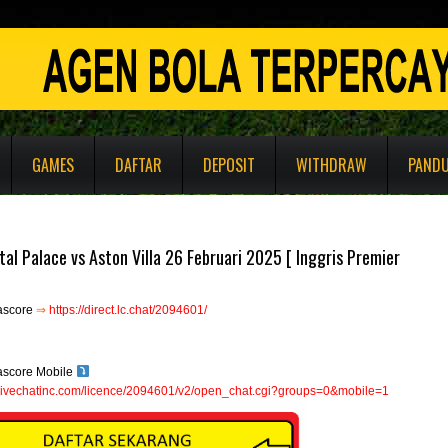
GAMES
DAFTAR
DEPOSIT
WITHDRAW
PAND
al Palace vs Aston Villa 26 Februari 2025 [ Inggris Premier
ascore
⇒
https://direct.lc.chat/2094601/
ascore Mobile
e.livechatinc.com/licence/2094601/v2/open_chat.cgi?groups=0&mobile=1