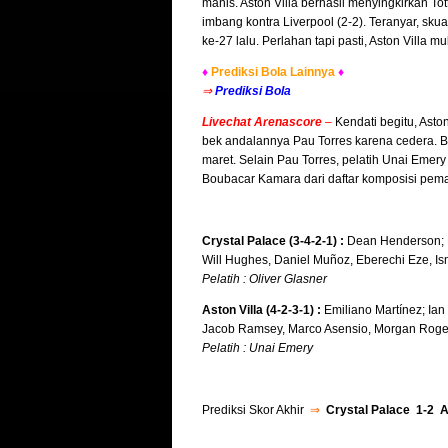
manis. Aston Villa berhasil menyingkirkan T
imbang kontra Liverpool (2-2). Teranyar, s
ke-27 lalu. Perlahan tapi pasti, Aston Villa 
♦
Prediksi Bola Lainnya
♦
⇒
Prediksi Bola
Livechat Arenascore
–
Kendati begitu, Aston
bek andalannya Pau Torres karena cedera. B
maret. Selain Pau Torres, pelatih Unai Eme
Boubacar Kamara dari daftar komposisi pem
Crystal Palace (3-4-2-1) :
Dean Henderson; Ma
Will Hughes, Daniel Muñoz, Eberechi Eze, Ism
Pelatih : Oliver Glasner
Aston Villa (4-2-3-1) :
Emiliano Martínez; Ian
Jacob Ramsey, Marco Asensio, Morgan Roger
Pelatih : Unai Emery
Prediksi Skor Akhir
⇒
Crystal Palace 1-2 As