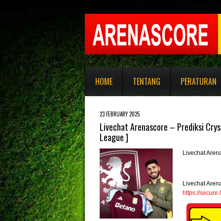
HOME
TENTANG
PERATURAN
23 FEBRUARY 2025
Livechat Arenascore – Prediksi Cryst
League ]
Livechat Aren
Livechat Aren
https://secur