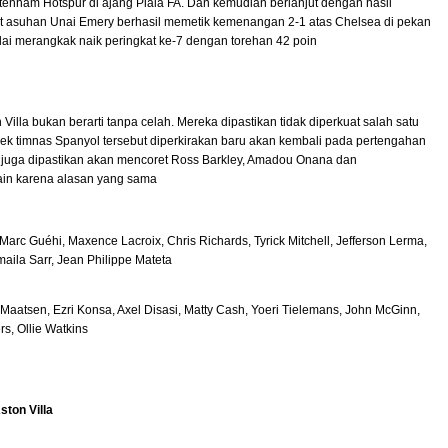
ottenham Hotspur di ajang Piala FA. Dan kemudian berlanjut dengan hasil
kuat asuhan Unai Emery berhasil memetik kemenangan 2-1 atas Chelsea di pekan
mulai merangkak naik peringkat ke-7 dengan torehan 42 poin
 Villa bukan berarti tanpa celah. Mereka dipastikan tidak diperkuat salah satu
ek timnas Spanyol tersebut diperkirakan baru akan kembali pada pertengahan
ry juga dipastikan akan mencoret Ross Barkley, Amadou Onana dan
ain karena alasan yang sama
rc Guéhi, Maxence Lacroix, Chris Richards, Tyrick Mitchell, Jefferson Lerma,
aila Sarr, Jean Philippe Mateta
 Maatsen, Ezri Konsa, Axel Disasi, Matty Cash, Yoeri Tielemans, John McGinn,
s, Ollie Watkins
ton Villa