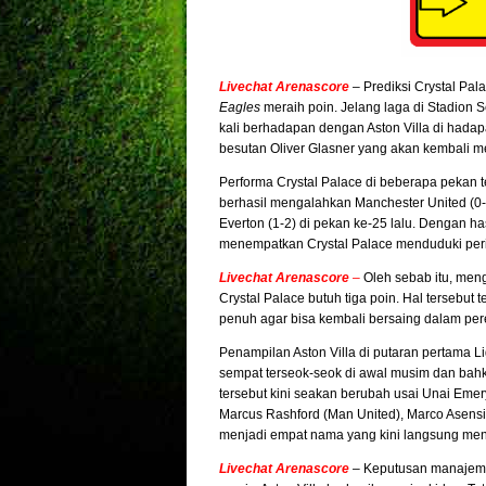
Livechat Arenascore
– Prediksi Crystal Pal
Eagles
meraih poin. Jelang laga di Stadion Se
kali berhadapan dengan Aston Villa di hadap
besutan Oliver Glasner yang akan kembali me
Performa Crystal Palace di beberapa pekan te
berhasil mengalahkan Manchester United (0-
Everton (1-2) di pekan ke-25 lalu. Dengan ha
menempatkan Crystal Palace menduduki peri
Livechat Arenascore
–
Oleh sebab itu, meng
Crystal Palace butuh tiga poin. Hal tersebut
penuh agar bisa kembali bersaing dalam per
Penampilan Aston Villa di putaran pertama Li
sempat terseok-seok di awal musim dan bah
tersebut kini seakan berubah usai Unai Eme
Marcus Rashford (Man United), Marco Asensi
menjadi empat nama yang kini langsung menj
Livechat Arenascore
– Keputusan manajeme