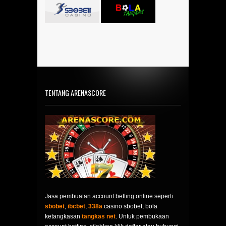
TENTANG ARENASCORE
Jasa pembuatan account betting online seperti
sbobet
,
ibcbet
,
338a
casino sbobet, bola
ketangkasan
tangkas net
. Untuk pembukaan