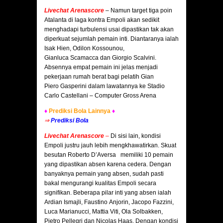
Livechat Arenascore
– Namun target tiga poin
Atalanta di laga kontra Empoli akan sedikit
menghadapi turbulensi usai dipastikan tak akan
diperkuat sejumlah pemain inti. Diantaranya ialah
Isak Hien, Odilon Kossounou,
Gianluca Scamacca dan Giorgio Scalvini.
Absennya empat pemain ini jelas menjadi
pekerjaan rumah berat bagi pelatih Gian
Piero Gasperini dalam lawatannya ke Stadio
Carlo Castellani – Computer Gross Arena
♦
Prediksi Bola Lainnya
♦
⇒
Prediksi Bola
Livechat Arenascore
–
Di sisi lain, kondisi
Empoli justru jauh lebih mengkhawatirkan. Skuat
besutan Roberto D’Aversa memiliki 10 pemain
yang dipastikan absen karena cedera. Dengan
banyaknya pemain yang absen, sudah pasti
bakal mengurangi kualitas Empoli secara
signifikan. Beberapa pilar inti yang absen ialah
Ardian Ismajli, Faustino Anjorin, Jacopo Fazzini,
Luca Marianucci, Mattia Viti, Ola Solbakken,
Pietro Pellegri dan Nicolas Haas. Dengan kondisi