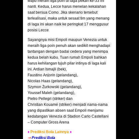
wajib meraih tiga poin di laga pekan ke-33 ini
nanti. Kedua, Lecce harus menelan kekalahan
saat bersua Como. Jika skenario tersebut
terlealisasi, maka untuk sesaat tim yang menang
di laga ini akan naik ke peringkat 17 menggusur
posisi Lecce
Sayangnya misi Empoli maupun Venezia untuk
meraih tiga poin penuh akan sedikit menghadapi
tantangan dengan badai cedera yang menimpa
kedua belah kubu. Tuan rumah Empoli bahkan
harus kehilangan tujuh pilar intinya di laga kali
ini. Ardian Ismajli (bek),
Faustino Anjorin (gelandang),
Nicolas Haas (gelandang),
Szymon Żurkowski (gelandang),
Youssef Maleh (gelandang),
Pietro Pellegri (striker) dan
Christian Kouamé (striker) menjadi nama-nama
yang dipastikan absen saat Empoli menjamu
kedatangan Venezia di Stadion Carlo Castellani
– Computer Gross Arena
♦
Prediksi Bola Lainnya
♦
⇒
Prediksi Bola