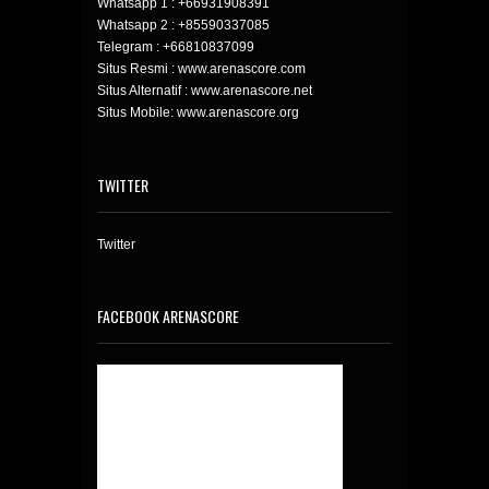
Whatsapp 1 :
+66931908391
Whatsapp 2 :
+85590337085
Telegram :
+66810837099
Situs Resmi : www.arenascore.com
Situs Alternatif : www.arenascore.net
Situs Mobile: www.arenascore.org
TWITTER
Twitter
FACEBOOK ARENASCORE