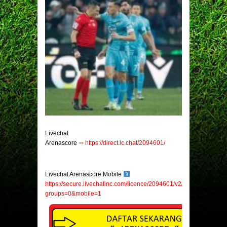
Livechat
Arenascore
⇒
https://direct.lc.chat/2094601/
Livechat Arenascore Mobile
https://secure.livechatinc.com/licence/2094601/v2/open_chat.cgi?
groups=0&mobile=1