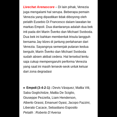
Livechat Arenascore
–
Di lain pihak, Venezia
juga mengalami hal serupa. Beberapa pemain
Venezia yang dipastikan tidak diboyong oleh
pelatih Eusebio Di Francesco dalam lawatan ke
markas Empoli. Dua diantaranya adalah dua bek
inti pada diri Marin Šverko dan Michael Svoboda.
Dua bek ini bahkan membentuk trisula tangguh
bersama Jay Idzes di jantung pertahanan dari
Venezia. Sayangnya semenjak putaran kedua
bergulir, Marin Šverko dan Michael Svoboda
sudah absen akibat cedera. Hal tersebut tentu
saja cukup mempengaruhi performa Venezia
yang saat ini masih terseok-seok untuk keluar
dari zona degradasi
♦ Empoli (3-4-2-1) :
Devis Vásquez; Mattia Viti,
Saba Goglichidze, Mattia De Sciglio,
Giuseppe Pezzella, Liam Henderson,
Alberto Grassi, Emanuel Gyasi, Jacopo Fazzini,
Liberato Cacace, Sebastiano Esposito
Pelatih : Roberto D’Aversa