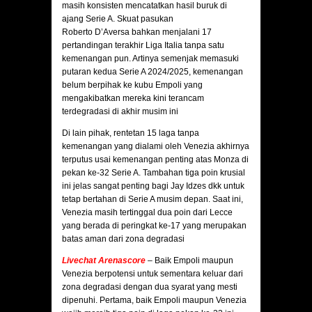
masih konsisten mencatatkan hasil buruk di
ajang Serie A. Skuat pasukan
Roberto D’Aversa bahkan menjalani 17
pertandingan terakhir Liga Italia tanpa satu
kemenangan pun. Artinya semenjak memasuki
putaran kedua Serie A 2024/2025, kemenangan
belum berpihak ke kubu Empoli yang
mengakibatkan mereka kini terancam
terdegradasi di akhir musim ini
Di lain pihak, rentetan 15 laga tanpa
kemenangan yang dialami oleh Venezia akhirnya
terputus usai kemenangan penting atas Monza di
pekan ke-32 Serie A. Tambahan tiga poin krusial
ini jelas sangat penting bagi Jay Idzes dkk untuk
tetap bertahan di Serie A musim depan. Saat ini,
Venezia masih tertinggal dua poin dari Lecce
yang berada di peringkat ke-17 yang merupakan
batas aman dari zona degradasi
Livechat Arenascore
– Baik Empoli maupun
Venezia berpotensi untuk sementara keluar dari
zona degradasi dengan dua syarat yang mesti
dipenuhi. Pertama, baik Empoli maupun Venezia