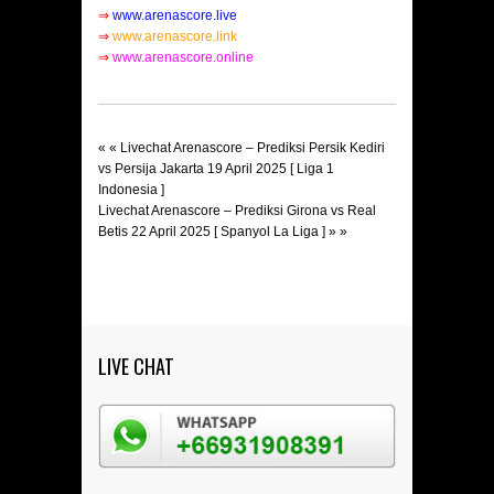
⇒
www.arenascore.live
⇒
www.arenascore.link
⇒
www.arenascore.online
« «
Livechat Arenascore – Prediksi Persik Kediri
vs Persija Jakarta 19 April 2025 [ Liga 1
Indonesia ]
Livechat Arenascore – Prediksi Girona vs Real
Betis 22 April 2025 [ Spanyol La Liga ]
» »
LIVE CHAT