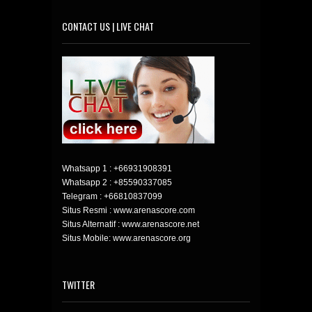
CONTACT US | LIVE CHAT
Whatsapp 1 :
+66931908391
Whatsapp 2 :
+85590337085
Telegram :
+66810837099
Situs Resmi : www.arenascore.com
Situs Alternatif : www.arenascore.net
Situs Mobile: www.arenascore.org
TWITTER