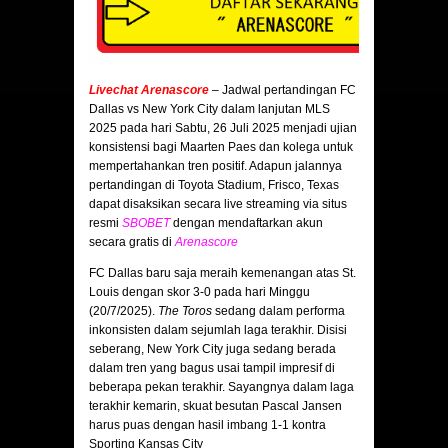
Livechat Arenascore
– Jadwal pertandingan FC
Dallas vs New York City dalam lanjutan MLS
2025 pada hari Sabtu, 26 Juli 2025 menjadi ujian
konsistensi bagi Maarten Paes dan kolega untuk
mempertahankan tren positif. Adapun jalannya
pertandingan di Toyota Stadium, Frisco, Texas
dapat disaksikan secara live streaming via situs
resmi
SBOBET
dengan mendaftarkan akun
secara gratis di
Arenascore
FC Dallas baru saja meraih kemenangan atas St.
Louis dengan skor 3-0 pada hari Minggu
(20/7/2025).
The Toros
sedang dalam performa
inkonsisten dalam sejumlah laga terakhir. Disisi
seberang, New York City juga sedang berada
dalam tren yang bagus usai tampil impresif di
beberapa pekan terakhir. Sayangnya dalam laga
terakhir kemarin, skuat besutan Pascal Jansen
harus puas dengan hasil imbang 1-1 kontra
Sporting Kansas City