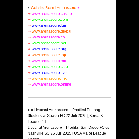
»
Website Resmi Arenascore
«
⇒
www.arenascore.casino
⇒
www.arenascore.com
⇒
www.arenascore.fun
⇒
www.arenascore.global
⇒
www.arenascore.co
⇒
www.arenascore.net
⇒
www.arenascore.org
⇒
www.arenascore.top
⇒
www.arenascore.me
⇒
www.arenascore.club
⇒
www.arenascore.live
⇒
www.arenascore.link
⇒
www.arenascore.online
« «
Livechat Arenascore – Prediksi Pohang
Steelers vs Suwon FC 22 Juli 2025 [ Korea K-
League 1 ]
Livechat Arenascore – Prediksi San Diego FC vs
Nashville SC 26 Juli 2025 [ USA Major League