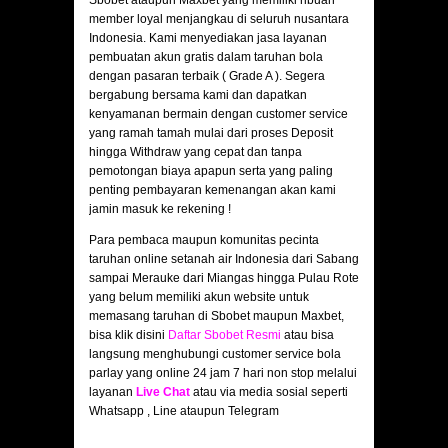
Sbobet ataupun Maxbet yang memiliki ribuan
member loyal menjangkau di seluruh nusantara
Indonesia. Kami menyediakan jasa layanan
pembuatan akun gratis dalam taruhan bola
dengan pasaran terbaik ( Grade A ). Segera
bergabung bersama kami dan dapatkan
kenyamanan bermain dengan customer service
yang ramah tamah mulai dari proses Deposit
hingga Withdraw yang cepat dan tanpa
pemotongan biaya apapun serta yang paling
penting pembayaran kemenangan akan kami
jamin masuk ke rekening !
Para pembaca maupun komunitas pecinta
taruhan online setanah air Indonesia dari Sabang
sampai Merauke dari Miangas hingga Pulau Rote
yang belum memiliki akun website untuk
memasang taruhan di Sbobet maupun Maxbet,
bisa klik disini
Daftar Sbobet Resmi
atau bisa
langsung menghubungi customer service bola
parlay yang online 24 jam 7 hari non stop melalui
layanan
Live Chat
atau via media sosial seperti
Whatsapp , Line ataupun Telegram