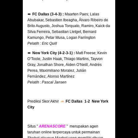
⇴ FC Dallas (3-4-3) :
Maarten Paes; Lalas
Abubakar, Sebastien Ibeagha, Álvaro Ribeiro de
Brito Augusto, Joshua Torquato, Ramiro, Kaick da
Silva Ferreira, Sebastian Lletget, Bernard
Kamungo, Petar Musa, Logan Farrington
Pelatih : Eric Quill
⇴ New York City (4-2-3-1) :
Matt Freese; Kevin
O’Toole, Justin Haak, Thiago Martins, Tayvon
Gray, Jonathan Shore, Aiden O’Neill, Andrés
Perea, Maximiliano Moralez, Julián
Fernández, Alonso Martínez
Pelatih : Pascal Jansen
Prediksi Skor Akhir
⇒
FC Dallas 1-2 New York
City
Situs ”
ARENASCORE
” merupakan agen
taruhan online terpercaya untuk permainan