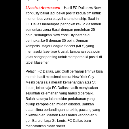
Livechat Arenascore
–
Hasil FC Dallas vs New
York City bakal jadi bekal positif kedua tim untuk
menembus zona playoff championship. Saat ini
FC Dallas menempati peringkat ke-12 klasemen
sementara zona Barat dengan perolehan 25
poin, sedangkan New York City berada di
peringkat ke-8 dengan 35 poin. Dengan
kompetisi Major League Soccer (MLS) yang
memasuki fase-fase krusial, tambahan tiga poin
jelas sangat penting untuk memperbaiki posisi di
tabel klasemen
Pelatih FC Dallas, Eric Quill berharap timnya bisa
meraih hasil maksimal kontra New York City.
Meski baru saja meraih kemenangan atas St.
Louis, tetap saja FC Dallas masih menyisakan
sejumlah kelemahan yang harus diperbaiki.
Salah satunya ialah sektor pertahanan yang
cukup keropos dan mudah dibobol. Bahkan
dalam lima pertandingan terakhir, gawang yang
dikawal oleh Maaten Paes harus kebobolan 9
gol. Baru di laga St. Louis, FC Dallas baru
mencatatkan clean sheet