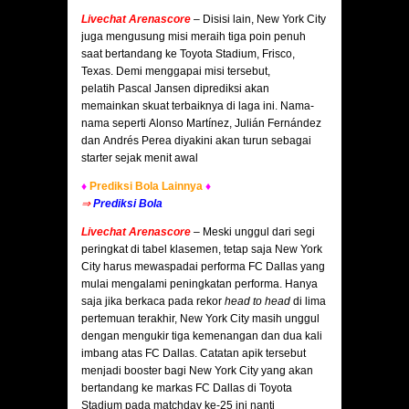
Livechat Arenascore
– Disisi lain, New York City
juga mengusung misi meraih tiga poin penuh
saat bertandang ke Toyota Stadium, Frisco,
Texas. Demi menggapai misi tersebut,
pelatih Pascal Jansen diprediksi akan
memainkan skuat terbaiknya di laga ini. Nama-
nama seperti Alonso Martínez, Julián Fernández
dan Andrés Perea diyakini akan turun sebagai
starter sejak menit awal
♦
Prediksi Bola Lainnya
♦
⇒
Prediksi Bola
Livechat Arenascore
–
Meski unggul dari segi
peringkat di tabel klasemen, tetap saja New York
City harus mewaspadai performa FC Dallas yang
mulai mengalami peningkatan performa. Hanya
saja jika berkaca pada rekor
head to head
di lima
pertemuan terakhir, New York City masih unggul
dengan mengukir tiga kemenangan dan dua kali
imbang atas FC Dallas. Catatan apik tersebut
menjadi booster bagi New York City yang akan
bertandang ke markas FC Dallas di Toyota
Stadium pada matchday ke-25 ini nanti