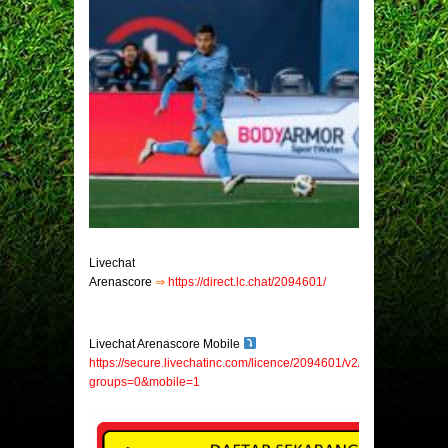
Livechat
Arenascore
⇒
https://direct.lc.chat/2094601/
Livechat Arenascore Mobile
https://secure.livechatinc.com/licence/2094601/v2/open_chat.cgi?
groups=0&mobile=1