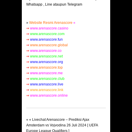
Whatsapp , Line ataupun Telegram
»
Website Resmi Arenascore
«
⇒
www.arenascore.casino
⇒
www.arenascore.com
⇒
www.arenascore.fun
⇒
www.arenascore.global
⇒
www.arenascore.co
⇒
www.arenascore.net
⇒
www.arenascore.org
⇒
www.arenascore.top
⇒
www.arenascore.me
⇒
www.arenascore.club
⇒
www.arenascore.live
⇒
www.arenascore.link
⇒
www.arenascore.online
« «
Livechat Arenascore – Prediksi Ajax
Amsterdam vs Vojvodina 26 Juli 2024 [ UEFA
Europe League Qualifiers ]