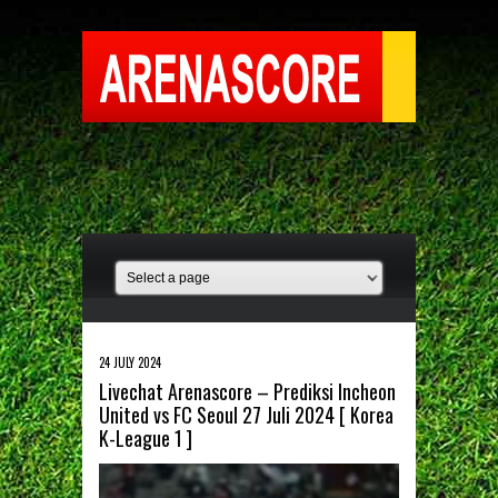
24 JULY 2024
Livechat Arenascore – Prediksi Incheon
United vs FC Seoul 27 Juli 2024 [ Korea
K-League 1 ]