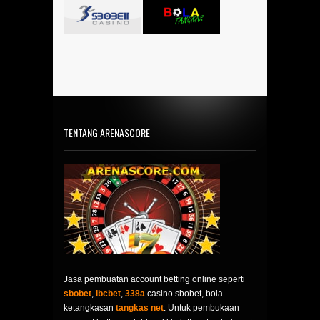
TENTANG ARENASCORE
Jasa pembuatan account betting online seperti
sbobet
,
ibcbet
,
338a
casino sbobet, bola
ketangkasan
tangkas net
. Untuk pembukaan