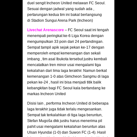
duel sengit Incheon United melawan FC Seoul.
Sesuai dengan jadwal yang sudah ada ,
pertarungan kedua tim ini bakal berlangsung
di Stadion Sungui Arena Park (Incheon)
Livechat Arenascore
– FC Seoul saat ini tengah
menempati peringkat ke-6 Liga Korea dengan
mengumpulkan 33 poin dari 24 pertandingan.
Sempat tampil apik sejak pekan ke-17 dengan
memperoleh empat kemenangan dan sekali
imbang , tim asal Ibukota tersebut justru kembali
mencatatkan tren minor usai mengalami tiga
kekalahan dari lima laga terakhir. Namun berkat
kemenangan 1-0 atas Gimcheon Sangmu di laga
pekan ke-24 , hasil ini bisa menjadi titik balik
kebangkitan bagi FC Seoul kala bertandang ke
markas Incheon United
Disisi lain , performa Incheon United di beberapa
laga terakhir juga tidak terlalu mengesankan.
Sempat tak terkalahkan di tiga laga beruntun,
Stefan Mugoša dkk justru harus menerima pil
pahit usai mengalami kekalahan beruntun atas
Ulsan Hyundai (1-0) dan Suwon FC (1-4). Hasil