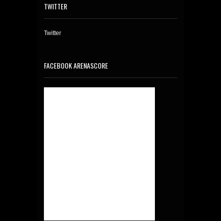
TWITTER
Twitter
FACEBOOK ARENASCORE