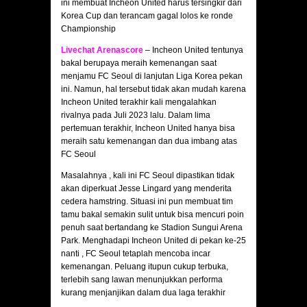
ini membuat Incheon United harus tersingkir dari
Korea Cup dan terancam gagal lolos ke ronde
Championship
Livechat Arenascore
– Incheon United tentunya
bakal berupaya meraih kemenangan saat
menjamu FC Seoul di lanjutan Liga Korea pekan
ini. Namun, hal tersebut tidak akan mudah karena
Incheon United terakhir kali mengalahkan
rivalnya pada Juli 2023 lalu. Dalam lima
pertemuan terakhir, Incheon United hanya bisa
meraih satu kemenangan dan dua imbang atas
FC Seoul
Masalahnya , kali ini FC Seoul dipastikan tidak
akan diperkuat Jesse Lingard yang menderita
cedera hamstring. Situasi ini pun membuat tim
tamu bakal semakin sulit untuk bisa mencuri poin
penuh saat bertandang ke Stadion Sungui Arena
Park. Menghadapi Incheon United di pekan ke-25
nanti , FC Seoul tetaplah mencoba incar
kemenangan. Peluang itupun cukup terbuka,
terlebih sang lawan menunjukkan performa
kurang menjanjikan dalam dua laga terakhir