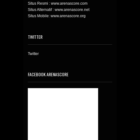
Situs Resmi : www.arenascore.com
Situs Alternatif : www.arenascore.net
Situs Mobile: www.arenascore.org
TWITTER
Twitter
FACEBOOK ARENASCORE