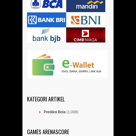
KATEGORI ARTIKEL
Prediksi Bola
(1,008)
GAMES ARENASCORE