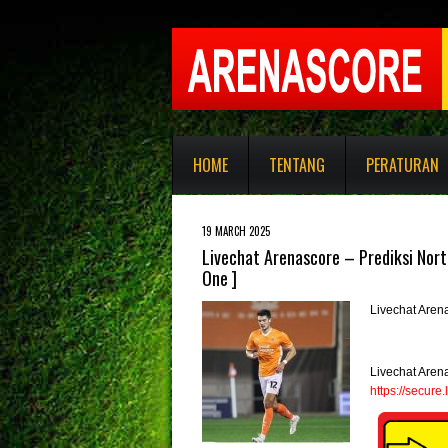
HOME
TENTANG
PERATURAN
19 MARCH 2025
Livechat Arenascore – Prediksi Nor
One ]
Livechat Aren
Livechat Aren
https://secur