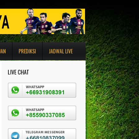
UAN
PREDIKSI
JADWAL LIVE
LIVE CHAT