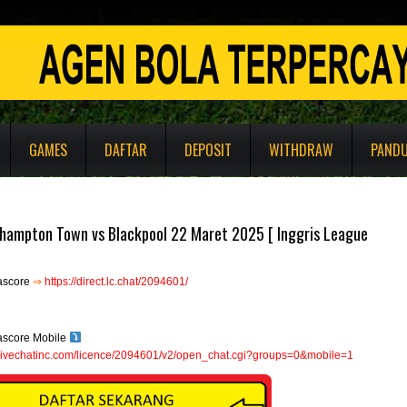
GAMES
DAFTAR
DEPOSIT
WITHDRAW
PAND
thampton Town vs Blackpool 22 Maret 2025 [ Inggris League
ascore
⇒
https://direct.lc.chat/2094601/
ascore Mobile
e.livechatinc.com/licence/2094601/v2/open_chat.cgi?groups=0&mobile=1