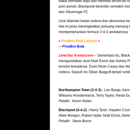
bakal bernafas lega dan memiliki secercah ha
poin penuh, Blackpook beresiko semakin men
dan Stevenage FC
Usai dilandai badai cedera dan akumulasi kar
Hal ini jelas meningkatkan peluang menang 
mempertahankan formasi 3-4-3 andalannya
♦
Prediksi Bola Lainnya
♦
⇒
Prediksi Bola
Livechat Arenascore
–
Sementara itu, Blac
mengandalkan duet Niall Ennis dan Ashley Fl
kondisi terbaiknya. Duet Oliver Casey dan M
cedera. Sejauh ini, Elkan Baggott tampil sol
Northampton Town (3-4-3) :
Lee Burge; Aaro
Williams Hondermarck, Terry Taylor, Nesta 
Pelatih : Kevin Nolan
Blackpool (4-4-2) :
Harry Tyrer; Hayden Couls
Albie Morgan, Robert Apter, Niall Ennis, Ashl
Pelatih : Steve Bruce