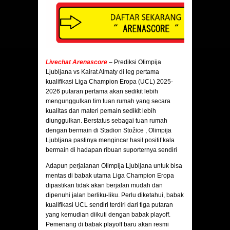
Livechat Arenascore
– Prediksi Olimpija
Ljubljana vs Kairat Almaty di leg pertama
kualifikasi Liga Champion Eropa (UCL) 2025-
2026 putaran pertama akan sedikit lebih
mengunggulkan tim tuan rumah yang secara
kualitas dan materi pemain sedikit lebih
diunggulkan. Berstatus sebagai tuan rumah
dengan bermain di Stadion Stožice , Olimpija
Ljubljana pastinya mengincar hasil positif kala
bermain di hadapan ribuan suporternya sendiri
Adapun perjalanan Olimpija Ljubljana untuk bisa
mentas di babak utama Liga Champion Eropa
dipastikan tidak akan berjalan mudah dan
dipenuhi jalan berliku-liku. Perlu diketahui, babak
kualifikasi UCL sendiri terdiri dari tiga putaran
yang kemudian diikuti dengan babak playoff.
Pemenang di babak playoff baru akan resmi