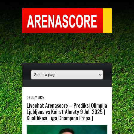
06 JULY 2025
Livechat Arenascore – Prediksi Olimpija
Ljubljana vs Kairat Almaty 9 Juli 2025 [
Kualifikasi Liga Champion Eropa ]