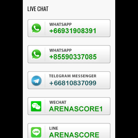
LIVE CHAT