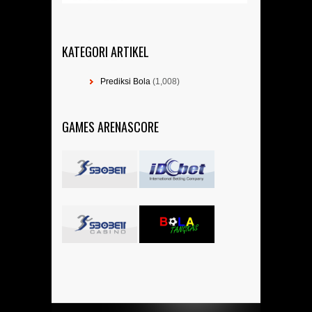
KATEGORI ARTIKEL
Prediksi Bola
(1,008)
GAMES ARENASCORE