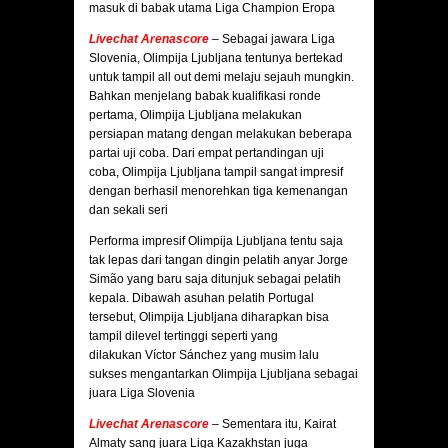
masuk di babak utama Liga Champion Eropa
Livechat Arenascore
–
Sebagai jawara Liga
Slovenia, Olimpija Ljubljana tentunya bertekad
untuk tampil all out demi melaju sejauh mungkin.
Bahkan menjelang babak kualifikasi ronde
pertama, Olimpija Ljubljana melakukan
persiapan matang dengan melakukan beberapa
partai uji coba. Dari empat pertandingan uji
coba, Olimpija Ljubljana tampil sangat impresif
dengan berhasil menorehkan tiga kemenangan
dan sekali seri
Performa impresif Olimpija Ljubljana tentu saja
tak lepas dari tangan dingin pelatih anyar Jorge
Simão yang baru saja ditunjuk sebagai pelatih
kepala. Dibawah asuhan pelatih Portugal
tersebut, Olimpija Ljubljana diharapkan bisa
tampil dilevel tertinggi seperti yang
dilakukan Víctor Sánchez yang musim lalu
sukses mengantarkan Olimpija Ljubljana sebagai
juara Liga Slovenia
Livechat Arenascore
– Sementara itu, Kairat
Almaty sang juara Liga Kazakhstan juga