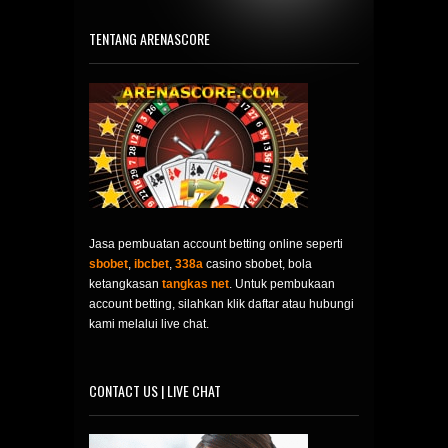
TENTANG ARENASCORE
Jasa pembuatan account betting online seperti
sbobet
,
ibcbet
,
338a
casino sbobet, bola
ketangkasan
tangkas net
. Untuk pembukaan
account betting, silahkan klik daftar atau hubungi
kami melalui live chat.
CONTACT US | LIVE CHAT