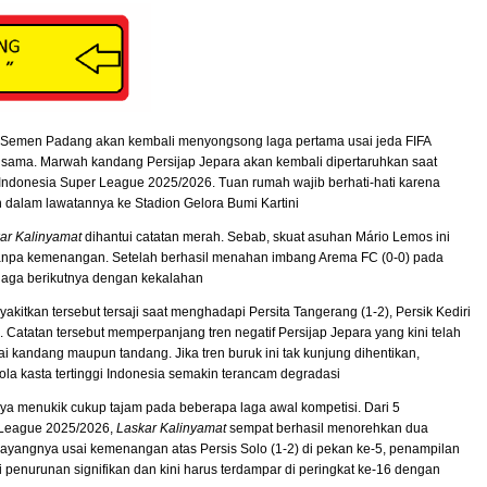
n Semen Padang akan kembali menyongsong laga pertama usai jeda FIFA
ama. Marwah kandang Persijap Jepara akan kembali dipertaruhkan saat
donesia Super League 2025/2026. Tuan rumah wajib berhati-hati karena
dalam lawatannya ke Stadion Gelora Bumi Kartini
ar Kalinyamat
dihantui catatan merah. Sebab, skuat asuhan Mário Lemos ini
 tanpa kemenangan. Setelah berhasil menahan imbang Arema FC (0-0) pada
laga berikutnya dengan kekalahan
tkan tersebut tersaji saat menghadapi Persita Tangerang (1-2), Persik Kediri
2). Catatan tersebut memperpanjang tren negatif Persijap Jepara yang kini telah
 kandang maupun tandang. Jika tren buruk ini tak kunjung dihentikan,
ola kasta tertinggi Indonesia semakin terancam degradasi
inya menukik cukup tajam pada beberapa laga awal kompetisi. Dari 5
r League 2025/2026,
Laskar Kalinyamat
sempat berhasil menorehkan dua
ayangnya usai kemenangan atas Persis Solo (1-2) di pekan ke-5, penampilan
enurunan signifikan dan kini harus terdampar di peringkat ke-16 dengan