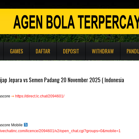
GAMES
DAFTAR
DEPOSIT
WITHDRAW
PAND
sijap Jepara vs Semen Padang 20 November 2025 ( Indonesia
ascore
⇒
https://direct.lc.chat/2094601/
ascore Mobile
e.livechatinc.com/licence/2094601/v2/open_chat.cgi?groups=0&mobile=1