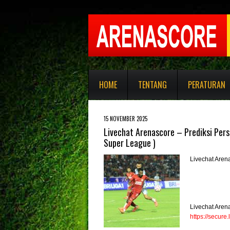
HOME
TENTANG
PERATURAN
15 NOVEMBER 2025
Livechat Arenascore – Prediksi Per
Super League )
Livechat Aren
Livechat Aren
https://secur