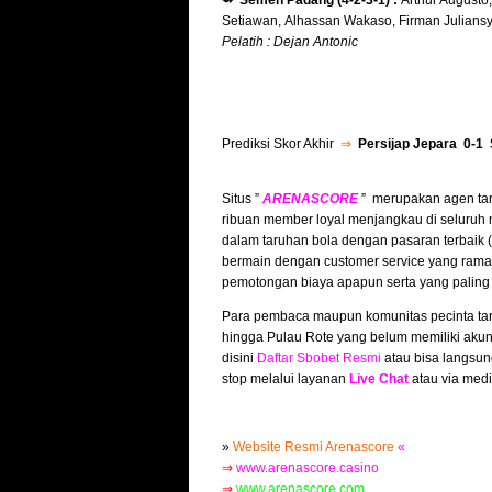
⇴ Semen Padang (4-2-3-1) :
Arthur Augusto;
Setiawan, Alhassan Wakaso, Firman Juliansy
Pelatih : Dejan Antonic
Prediksi Skor Akhir
⇒
Persijap Jepara 0-1
Situs ”
ARENASCORE
” merupakan agen tar
ribuan member loyal menjangkau di seluruh 
dalam taruhan bola dengan pasaran terbaik
bermain dengan customer service yang ramah
pemotongan biaya apapun serta yang paling
Para pembaca maupun komunitas pecinta tar
hingga Pulau Rote yang belum memiliki akun
disini
Daftar Sbobet Resmi
atau bisa langsun
stop melalui layanan
Live Chat
atau via medi
»
Website Resmi Arenascore
«
⇒
www.arenascore.casino
⇒
www.arenascore.com