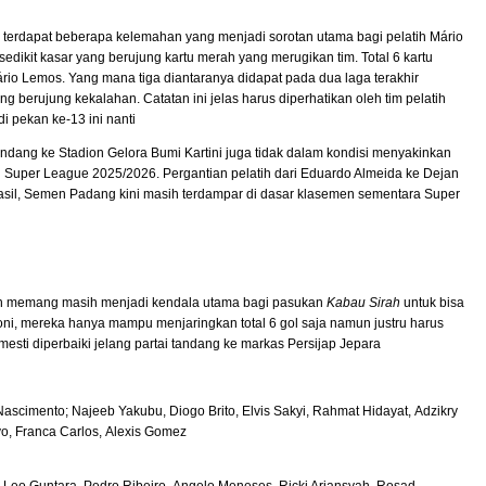
 terdapat beberapa kelemahan yang menjadi sorotan utama bagi pelatih Mário
edikit kasar yang berujung kartu merah yang merugikan tim. Total 6 kartu
rio Lemos. Yang mana tiga diantaranya didapat pada dua laga terakhir
 berujung kekalahan. Catatan ini jelas harus diperhatikan oleh tim pelatih
 pekan ke-13 ini nanti
dang ke Stadion Gelora Bumi Kartini juga tidak dalam kondisi menyakinkan
 Super League 2025/2026. Pergantian pelatih dari Eduardo Almeida ke Dejan
hasil, Semen Padang kini masih terdampar di dasar klasemen sementara Super
an memang masih menjadi kendala utama bagi pasukan
Kabau Sirah
untuk bisa
akoni, mereka hanya mampu menjaringkan total 6 gol saja namun justru harus
mesti diperbaiki jelang partai tandang ke markas Persijap Jepara
scimento; Najeeb Yakubu, Diogo Brito, Elvis Sakyi, Rahmat Hidayat, Adzikry
vo, Franca Carlos, Alexis Gomez