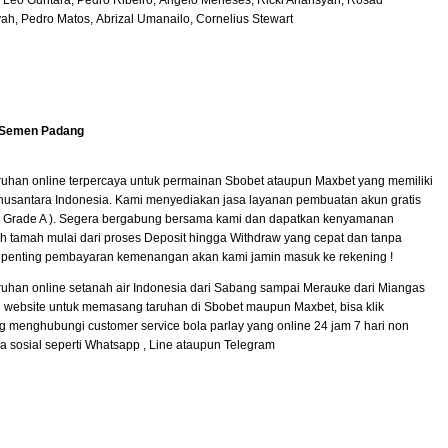
 Leo Guntara, Pedro Ribeiro, Angelo Meneses, Ricki Ariansyah, Rosad
ah, Pedro Matos, Abrizal Umanailo, Cornelius Stewart
 Semen Padang
uhan online terpercaya untuk permainan Sbobet ataupun Maxbet yang memiliki
nusantara Indonesia. Kami menyediakan jasa layanan pembuatan akun gratis
 ( Grade A ). Segera bergabung bersama kami dan dapatkan kenyamanan
 tamah mulai dari proses Deposit hingga Withdraw yang cepat dan tanpa
 penting pembayaran kemenangan akan kami jamin masuk ke rekening !
uhan online setanah air Indonesia dari Sabang sampai Merauke dari Miangas
 website untuk memasang taruhan di Sbobet maupun Maxbet, bisa klik
g menghubungi customer service bola parlay yang online 24 jam 7 hari non
a sosial seperti Whatsapp , Line ataupun Telegram