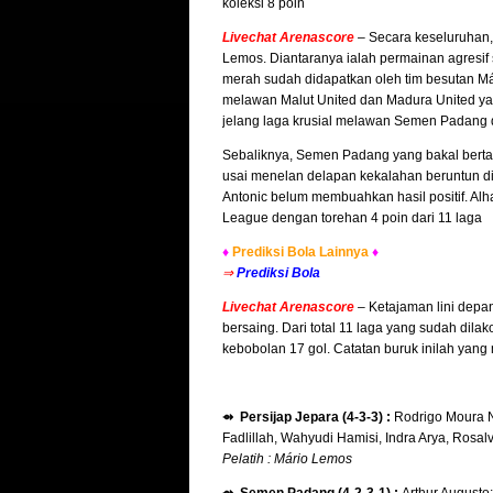
koleksi 8 poin
Livechat Arenascore
– Secara keseluruhan,
Lemos. Diantaranya ialah permainan agresif s
merah sudah didapatkan oleh tim besutan Má
melawan Malut United dan Madura United yang
jelang laga krusial melawan Semen Padang di
Sebaliknya, Semen Padang yang bakal bertan
usai menelan delapan kekalahan beruntun di
Antonic belum membuahkan hasil positif. Al
League dengan torehan 4 poin dari 11 laga
♦
Prediksi Bola Lainnya
♦
⇒
Prediksi Bola
Livechat Arenascore
–
Ketajaman lini dep
bersaing. Dari total 11 laga yang sudah dil
kebobolan 17 gol. Catatan buruk inilah yang 
⇴ Persijap Jepara (4-3-3) :
Rodrigo Moura Na
Fadlillah, Wahyudi Hamisi, Indra Arya, Rosal
Pelatih : Mário Lemos