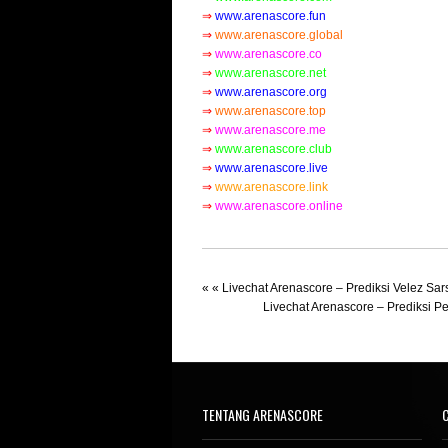
⇒
www.arenascore.fun
⇒
www.arenascore.global
⇒
www.arenascore.co
⇒
www.arenascore.net
⇒
www.arenascore.org
⇒
www.arenascore.top
⇒
www.arenascore.me
⇒
www.arenascore.club
⇒
www.arenascore.live
⇒
www.arenascore.link
⇒
www.arenascore.online
« «
Livechat Arenascore – Prediksi Velez Sars
Livechat Arenascore – Prediksi Pe
TENTANG ARENASCORE
C