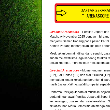
Livechat Arenascore
– Persijap Jepara da
Matchday November 2025 dengan misi yang s
menjamu Semen Padang pada pekan ke-13 In
Semen Padang menargetkan tiga poin penuh 
Meski akan bermain di kandang sendiri,
Lask
sudah melewati lima laga kandang terakhir
pekan keempat, mereka telah melalui empat 
Livechat Arenascore
–
Momen-momen menyaki
(0-2), Bali United (1-2) dan Malut United (1-
mengalami enam kekalahan beruntun di partai
nasib
Laskar Kalinyamat
di kompetisi sepakb
Performa Persijap Jepara di musim ini sejat
pertandingan awal Persijap Jepara di Supe
kemenangan, dua seri dan satu kekalahan. S
skuat asuhan Mário Lemos malah mengalami p