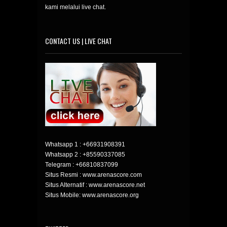
kami melalui live chat.
CONTACT US | LIVE CHAT
Whatsapp 1 :
+66931908391
Whatsapp 2 :
+85590337085
Telegram :
+66810837099
Situs Resmi : www.arenascore.com
Situs Alternatif : www.arenascore.net
Situs Mobile: www.arenascore.org