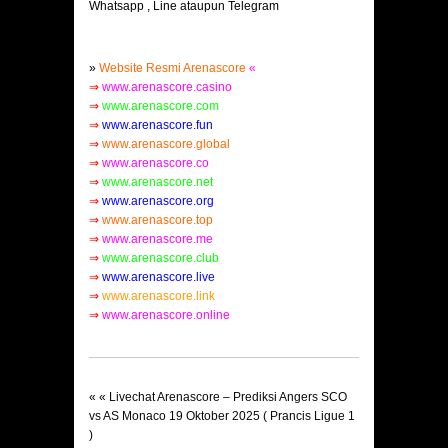
Whatsapp , Line ataupun Telegram
»
Website Resmi Arenascore
«
⇒
www.arenascore.casino
⇒
www.arenascore.com
⇒
www.arenascore.fun
⇒
www.arenascore.global
⇒
www.arenascore.co
⇒
www.arenascore.net
⇒
www.arenascore.org
⇒
www.arenascore.top
⇒
www.arenascore.me
⇒
www.arenascore.club
⇒
www.arenascore.live
⇒
www.arenascore.link
⇒
www.arenascore.online
« «
Livechat Arenascore – Prediksi Angers SCO
vs AS Monaco 19 Oktober 2025 ( Prancis Ligue 1
)