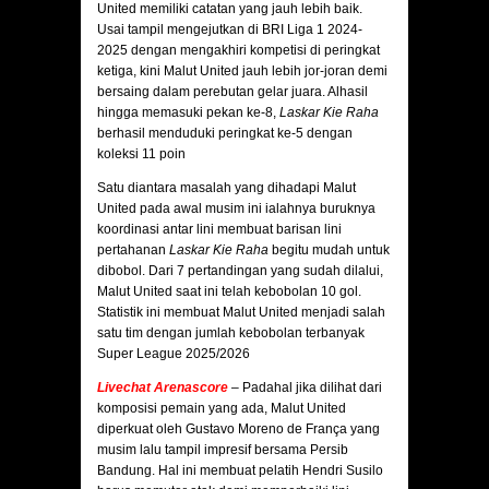
United memiliki catatan yang jauh lebih baik.
Usai tampil mengejutkan di BRI Liga 1 2024-
2025 dengan mengakhiri kompetisi di peringkat
ketiga, kini Malut United jauh lebih jor-joran demi
bersaing dalam perebutan gelar juara. Alhasil
hingga memasuki pekan ke-8,
Laskar Kie Raha
berhasil menduduki peringkat ke-5 dengan
koleksi 11 poin
Satu diantara masalah yang dihadapi Malut
United pada awal musim ini ialahnya buruknya
koordinasi antar lini membuat barisan lini
pertahanan
Laskar Kie Raha
begitu mudah untuk
dibobol. Dari 7 pertandingan yang sudah dilalui,
Malut United saat ini telah kebobolan 10 gol.
Statistik ini membuat Malut United menjadi salah
satu tim dengan jumlah kebobolan terbanyak
Super League 2025/2026
Livechat Arenascore
– Padahal jika dilihat dari
komposisi pemain yang ada, Malut United
diperkuat oleh Gustavo Moreno de França yang
musim lalu tampil impresif bersama Persib
Bandung. Hal ini membuat pelatih Hendri Susilo