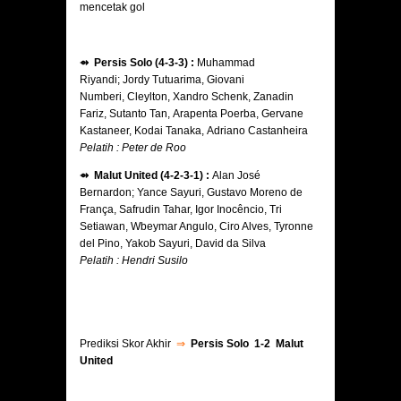
mencetak gol
⇴ Persis Solo (4-3-3) :
Muhammad
Riyandi; Jordy Tutuarima, Giovani
Numberi, Cleylton, Xandro Schenk, Zanadin
Fariz, Sutanto Tan, Arapenta Poerba, Gervane
Kastaneer, Kodai Tanaka, Adriano Castanheira
Pelatih : Peter de Roo
⇴ Malut United (4-2-3-1) :
Alan José
Bernardon; Yance Sayuri, Gustavo Moreno de
França, Safrudin Tahar, Igor Inocêncio, Tri
Setiawan, Wbeymar Angulo, Ciro Alves, Tyronne
del Pino, Yakob Sayuri, David da Silva
Pelatih : Hendri Susilo
Prediksi Skor Akhir
⇒
Persis Solo 1-2 Malut
United