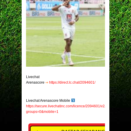
Livechat
Arenascore
⇒
https://direct.lc.chat/2094601/
Livechat Arenascore Mobile
https://secure.livechatinc.com/licence/2094601/v2/open_chat.cgi?
groups=0&mobile=1