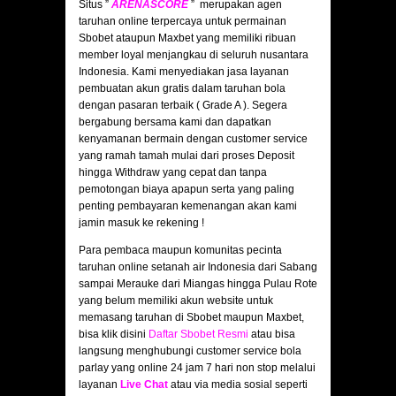
Situs ”
ARENASCORE
” merupakan agen
taruhan online terpercaya untuk permainan
Sbobet ataupun Maxbet yang memiliki ribuan
member loyal menjangkau di seluruh nusantara
Indonesia. Kami menyediakan jasa layanan
pembuatan akun gratis dalam taruhan bola
dengan pasaran terbaik ( Grade A ). Segera
bergabung bersama kami dan dapatkan
kenyamanan bermain dengan customer service
yang ramah tamah mulai dari proses Deposit
hingga Withdraw yang cepat dan tanpa
pemotongan biaya apapun serta yang paling
penting pembayaran kemenangan akan kami
jamin masuk ke rekening !
Para pembaca maupun komunitas pecinta
taruhan online setanah air Indonesia dari Sabang
sampai Merauke dari Miangas hingga Pulau Rote
yang belum memiliki akun website untuk
memasang taruhan di Sbobet maupun Maxbet,
bisa klik disini
Daftar Sbobet Resmi
atau bisa
langsung menghubungi customer service bola
parlay yang online 24 jam 7 hari non stop melalui
layanan
Live Chat
atau via media sosial seperti