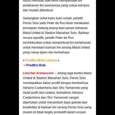
harus memutar otak demi memperbaiki lini
pertahanan tim asuhannya yang cukup keropos
dan mudah ditembusi
Sedangkan untuk kubu tuan rumah, pelatih
Persis Solo yaitu Peter de Roo telah melakukan
persiapan matang jelang duel panas melawan
Malut United di Stadion Manahan Solo. Bahkan
secara spesifik, pelatih Peter de Roo
memfokuskan untuk memperkuat lini pertahanan
untuk meredam barisan lini serang Malut United
yang cukup tajam dan berbahaya
♦
Prediksi Bola Lainnya
♦
⇒
Prediksi Bola
Livechat Arenascore
–
Jelang laga kontra Malut
United di Stadion Manahan Solo, Persis Solo
mendapatkan kabar positif dengan kembalinya
Adriano Castanheira dan Sho Yamamoto yang
mulai pulih dari cedera. Kehadiran Adriano
Castanheira dan Sho Yamamoto sangat
diperlukan untuk menambah daya gebrak dan
kreativitas di barisan lini serang Persis Solo yang
musim ini tidak begitu produktif dalam urusan