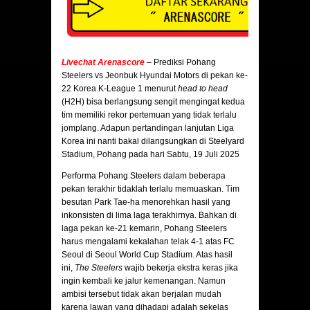
Livechat Arenascore
– Prediksi Pohang
Steelers vs Jeonbuk Hyundai Motors di pekan ke-
22 Korea K-League 1 menurut
head to head
(H2H) bisa berlangsung sengit mengingat kedua
tim memiliki rekor pertemuan yang tidak terlalu
jomplang. Adapun pertandingan lanjutan Liga
Korea ini nanti bakal dilangsungkan di Steelyard
Stadium, Pohang pada hari Sabtu, 19 Juli 2025
Performa Pohang Steelers dalam beberapa
pekan terakhir tidaklah terlalu memuaskan. Tim
besutan Park Tae-ha menorehkan hasil yang
inkonsisten di lima laga terakhirnya. Bahkan di
laga pekan ke-21 kemarin, Pohang Steelers
harus mengalami kekalahan telak 4-1 atas FC
Seoul di Seoul World Cup Stadium. Atas hasil
ini,
The Steelers
wajib bekerja ekstra keras jika
ingin kembali ke jalur kemenangan. Namun
ambisi tersebut tidak akan berjalan mudah
karena lawan yang dihadapi adalah sekelas