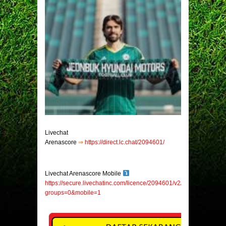
Livechat
Arenascore
⇒
https://direct.lc.chat/2094601/
Livechat Arenascore Mobile
https://secure.livechatinc.com/licence/2094601/v2/open_chat.cgi?
groups=0&mobile=1