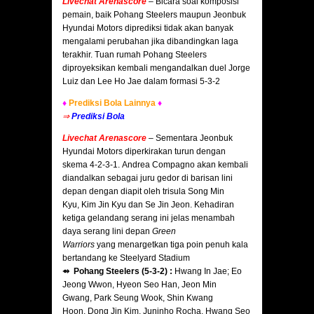
Livechat Arenascore
– Bicara soal komposisi
pemain, baik Pohang Steelers maupun Jeonbuk
Hyundai Motors diprediksi tidak akan banyak
mengalami perubahan jika dibandingkan laga
terakhir. Tuan rumah Pohang Steelers
diproyeksikan kembali mengandalkan duel Jorge
Luiz dan Lee Ho Jae dalam formasi 5-3-2
♦
Prediksi Bola Lainnya
♦
⇒
Prediksi Bola
Livechat Arenascore
–
Sementara Jeonbuk
Hyundai Motors diperkirakan turun dengan
skema 4-2-3-1. Andrea Compagno akan kembali
diandalkan sebagai juru gedor di barisan lini
depan dengan diapit oleh trisula Song Min
Kyu, Kim Jin Kyu dan Se Jin Jeon. Kehadiran
ketiga gelandang serang ini jelas menambah
daya serang lini depan
Green
Warriors
yang menargetkan tiga poin penuh kala
bertandang ke Steelyard Stadium
⇴ Pohang Steelers (5-3-2) :
Hwang In Jae; Eo
Jeong Wwon, Hyeon Seo Han, Jeon Min
Gwang, Park Seung Wook, Shin Kwang
Hoon, Dong Jin Kim, Juninho Rocha, Hwang Seo