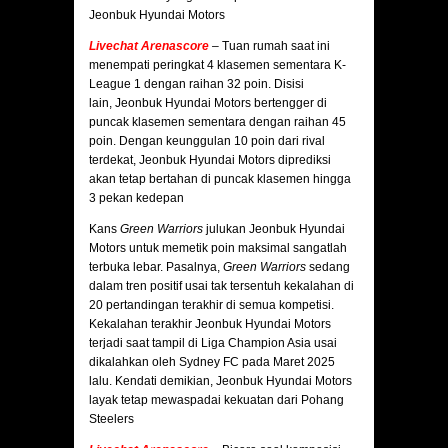
Jeonbuk Hyundai Motors
Livechat Arenascore
–
Tuan rumah saat ini
menempati peringkat 4 klasemen sementara K-
League 1 dengan raihan 32 poin. Disisi
lain, Jeonbuk Hyundai Motors bertengger di
puncak klasemen sementara dengan raihan 45
poin. Dengan keunggulan 10 poin dari rival
terdekat, Jeonbuk Hyundai Motors diprediksi
akan tetap bertahan di puncak klasemen hingga
3 pekan kedepan
Kans
Green Warriors
julukan Jeonbuk Hyundai
Motors untuk memetik poin maksimal sangatlah
terbuka lebar. Pasalnya,
Green Warriors
sedang
dalam tren positif usai tak tersentuh kekalahan di
20 pertandingan terakhir di semua kompetisi.
Kekalahan terakhir Jeonbuk Hyundai Motors
terjadi saat tampil di Liga Champion Asia usai
dikalahkan oleh Sydney FC pada Maret 2025
lalu. Kendati demikian, Jeonbuk Hyundai Motors
layak tetap mewaspadai kekuatan dari Pohang
Steelers