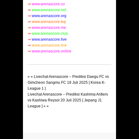
⇒
www.arenascore.co
⇒
www.arenascore.net
⇒
www.arenascore.org
⇒
www.arenascore.top
⇒
www.arenascore.me
⇒
www.arenascore.club
⇒
www.arenascore.live
⇒
www.arenascore.link
⇒
www.arenascore.online
« «
Livechat Arenascore – Prediksi Daegu FC vs
Gimcheon Sangmu FC 18 Juli 2025 [ Korea K-
League 1 ]
Livechat Arenascore – Prediksi Kashima Antlers
vs Kashiwa Reysol 20 Juli 2025 [ Jepang J1
League ]
» »