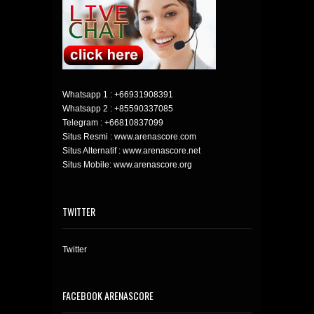
Whatsapp 1 :
+66931908391
Whatsapp 2 :
+85590337085
Telegram :
+66810837099
Situs Resmi : www.arenascore.com
Situs Alternatif : www.arenascore.net
Situs Mobile: www.arenascore.org
TWITTER
Twitter
FACEBOOK ARENASCORE