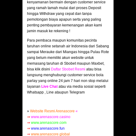
kenyamanan bermain dengan customer service
yang ramah tamah mulai dari proses Deposit
hingga Withdraw yang cepat dan tanpa
pemotongan biaya apapun serta yang paling
penting pembayaran kemenangan akan kami
jamin masuk ke rekening !
Para pembaca maupun komunitas pecinta
taruhan online setanah air Indonesia dari Sabang
sampai Merauke dari Miangas hingga Pulau Rote
yang belum memiliki akun website untuk
memasang taruhan di Sbobet maupun Maxbet,
bisa klik disini
Daftar Sbobet Resmi
atau bisa
langsung menghubungi customer service bola
parlay yang online 24 jam 7 hari non stop melalui
layanan
Live Chat
atau via media sosial seperti
Whatsapp , Line ataupun Telegram
»
Website Resmi Arenascore
«
⇒
www.arenascore.casino
⇒
www.arenascore.com
⇒
www.arenascore.fun
⇒
www.arenascore.global