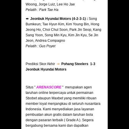
Woong, Jorge Luiz, Lee Ho Jae
Pelatih : Park Tae Ha
⇴ Jeonbuk Hyundai Motors (4-2-3-1) :
Song
Bumkeun; Tae Hyun Kim, Kim Young Bin, Hong
Jeong Ho, Choi Chul Soon, Park Jin Seop, Kang
Sang Yoon, Song Min Kyu, Kim Jin Kyu, Se Jin
Jeon, Andrea Compagno
Pelatih : Gus Poyet
Prediksi Skor Akhir
⇒
Pohang Steelers 1-3
Jeonbuk Hyundai Motors
Situs ”
ARENASCORE
” merupakan agen
taruhan online terpercaya untuk permainan
Sbobet ataupun Maxbet yang memiliki ribuan
member loyal menjangkau di seluruh nusantara
Indonesia. Kami menyediakan jasa layanan
pembuatan akun gratis dalam taruhan bola
dengan pasaran terbaik ( Grade A ). Segera
bergabung bersama kami dan dapatkan