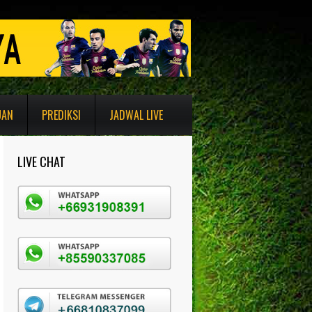
UAN
PREDIKSI
JADWAL LIVE
LIVE CHAT