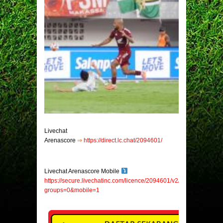
Livechat
Arenascore
⇒
https://direct.lc.chat/2094601/
Livechat Arenascore Mobile
https://secure.livechatinc.com/licence/2094601/v2/open_chat.cgi?
groups=0&mobile=1