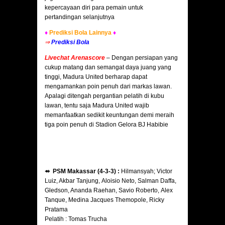
kepercayaan diri para pemain untuk
pertandingan selanjutnya
♦
Prediksi Bola Lainnya
♦
⇒
Prediksi Bola
Livechat Arenascore
–
Dengan persiapan yang
cukup matang dan semangat daya juang yang
tinggi, Madura United berharap dapat
mengamankan poin penuh dari markas lawan.
Apalagi ditengah pergantian pelatih di kubu
lawan, tentu saja Madura United wajib
memanfaatkan sedikit keuntungan demi meraih
tiga poin penuh di Stadion Gelora BJ Habibie
⇴ PSM Makassar (4-3-3) :
Hilmansyah; Victor
Luiz, Akbar Tanjung, Aloisio Neto, Salman Daffa,
Gledson, Ananda Raehan, Savio Roberto, Alex
Tanque, Medina Jacques Themopole, Ricky
Pratama
Pelatih : Tomas Trucha