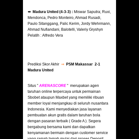
⇴ Madura United (4-3-3) :
Miswar Saputra; Ruxi,
Mendonca, Pedro Monteiro, Ahmad Rusadi,
Paulo Sitanggang, Palic Kerim, Jordy Wehrmann,
Ahmad Nufiandani, Balotelli, Valeriy Gryshyn
Pelatih : Alfredo Vera
Prediksi Skor Akhir
⇒
PSM Makassar 2-1
Madura United
Situs ”
ARENASCORE
” merupakan agen
taruhan online terpercaya untuk permainan
Sbobet ataupun Maxbet yang memiliki ribuan
member loyal menjangkau di seluruh nusantara
Indonesia. Kami menyediakan jasa layanan
pembuatan akun gratis dalam taruhan bola
dengan pasaran terbaik ( Grade A ). Segera
bergabung bersama kami dan dapatkan
kenyamanan bermain dengan customer service
yang ramah tamah mulai dari proses Deposit