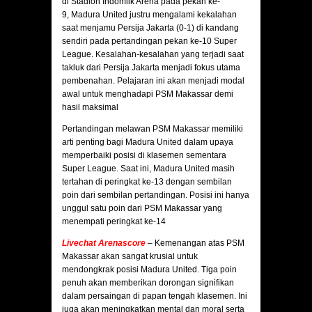
di Stadion Indomilk Arena pada pekan ke-
9, Madura United justru mengalami kekalahan
saat menjamu Persija Jakarta (0-1) di kandang
sendiri pada pertandingan pekan ke-10 Super
League. Kesalahan-kesalahan yang terjadi saat
takluk dari Persija Jakarta menjadi fokus utama
pembenahan. Pelajaran ini akan menjadi modal
awal untuk menghadapi PSM Makassar demi
hasil maksimal
Pertandingan melawan PSM Makassar memiliki
arti penting bagi Madura United dalam upaya
memperbaiki posisi di klasemen sementara
Super League. Saat ini, Madura United masih
tertahan di peringkat ke-13 dengan sembilan
poin dari sembilan pertandingan. Posisi ini hanya
unggul satu poin dari PSM Makassar yang
menempati peringkat ke-14
Livechat Arenascore
–
Kemenangan atas PSM
Makassar akan sangat krusial untuk
mendongkrak posisi Madura United. Tiga poin
penuh akan memberikan dorongan signifikan
dalam persaingan di papan tengah klasemen. Ini
juga akan meningkatkan mental dan moral serta