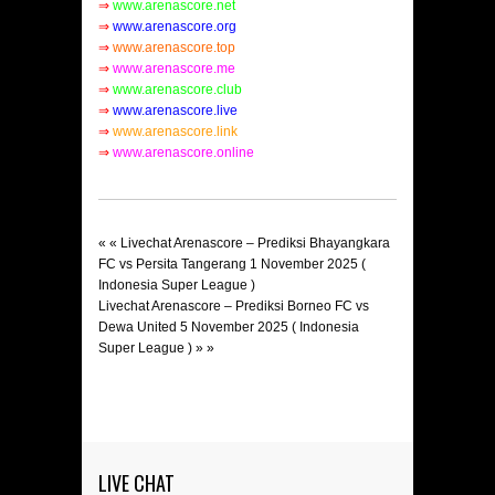
⇒
www.arenascore.net
⇒
www.arenascore.org
⇒
www.arenascore.top
⇒
www.arenascore.me
⇒
www.arenascore.club
⇒
www.arenascore.live
⇒
www.arenascore.link
⇒
www.arenascore.online
« «
Livechat Arenascore – Prediksi Bhayangkara
FC vs Persita Tangerang 1 November 2025 (
Indonesia Super League )
Livechat Arenascore – Prediksi Borneo FC vs
Dewa United 5 November 2025 ( Indonesia
Super League )
» »
LIVE CHAT