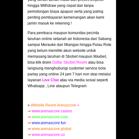
hingga Withdraw yang cepat dan tanpa
pemotongan biaya apapun serta yang paling
penting pembayaran kemenangan akan kami
jamin masuk ke rekening !
Para pembaca maupun komunitas pecinta
taruhan online setanah air Indonesia dari Sabang
sampai Merauke dari Miangas hingga Pulau Rote
yang belum memiliki akun website untuk
memasang taruhan di Sbobet maupun Maxbet,
bisa klik disini
Daftar Sbobet Resmi
atau bisa
langsung menghubungi customer service bola
parlay yang online 24 jam 7 hari non stop melalui
layanan
Live Chat
atau via media sosial seperti
Whatsapp , Line ataupun Telegram
»
Website Resmi Arenascore
«
⇒
www.arenascore.casino
⇒
www.arenascore.com
⇒
www.arenascore.fun
⇒
www.arenascore.global
⇒
www.arenascore.co