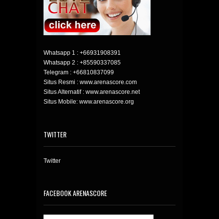
Whatsapp 1 :
+66931908391
Whatsapp 2 :
+85590337085
Telegram :
+66810837099
Situs Resmi : www.arenascore.com
Situs Alternatif : www.arenascore.net
Situs Mobile: www.arenascore.org
TWITTER
Twitter
FACEBOOK ARENASCORE