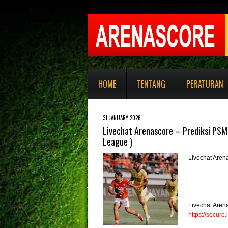
HOME
TENTANG
PERATURAN
31 JANUARY 2026
Livechat Arenascore – Prediksi PSM
League )
Livechat Aren
Livechat Aren
https://secur