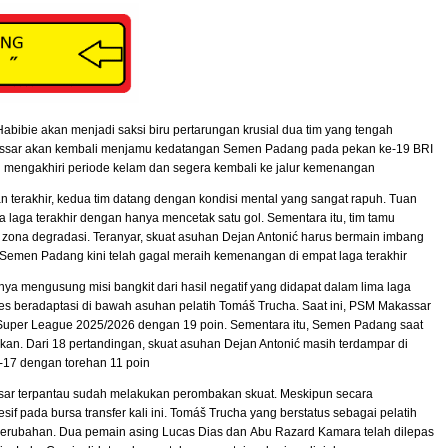
Habibie akan menjadi saksi biru pertarungan krusial dua tim yang tengah
assar akan kembali menjamu kedatangan Semen Padang pada pekan ke-19 BRI
u mengakhiri periode kelam dan segera kembali ke jalur kemenangan
an terakhir, kedua tim datang dengan kondisi mental yang sangat rapuh. Tuan
 laga terakhir dengan hanya mencetak satu gol. Sementara itu, tim tamu
 zona degradasi. Teranyar, skuat asuhan Dejan Antonić harus bermain imbang
t Semen Padang kini telah gagal meraih kemenangan di empat laga terakhir
ya mengusung misi bangkit dari hasil negatif yang didapat dalam lima laga
s beradaptasi di bawah asuhan pelatih Tomáš Trucha. Saat ini, PSM Makassar
n Super League 2025/2026 dengan 19 poin. Sementara itu, Semen Padang saat
kan. Dari 18 pertandingan, skuat asuhan Dejan Antonić masih terdampar di
e-17 dengan torehan 11 poin
sar terpantau sudah melakukan perombakan skuat. Meskipun secara
f pada bursa transfer kali ini. Tomáš Trucha yang berstatus sebagai pelatih
 perubahan. Dua pemain asing Lucas Dias dan Abu Razard Kamara telah dilepas