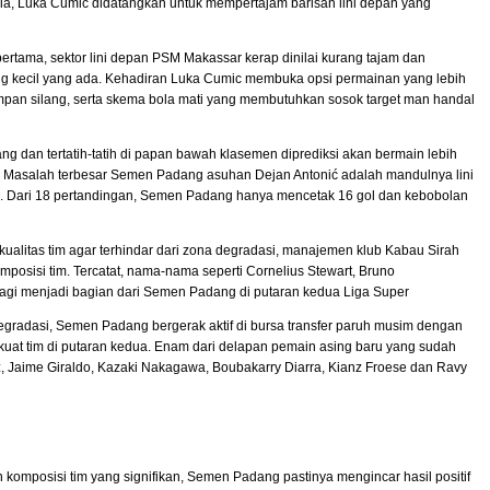
erbia, Luka Cumic didatangkan untuk mempertajam barisan lini depan yang
ertama, sektor lini depan PSM Makassar kerap dinilai kurang tajam dan
ng kecil yang ada. Kehadiran Luka Cumic membuka opsi permainan yang lebih
, umpan silang, serta skema bola mati yang membutuhkan sosok target man handal
ng dan tertatih-tatih di papan bawah klasemen diprediksi akan bermain lebih
n. Masalah terbesar Semen Padang asuhan Dejan Antonić adalah mandulnya lini
an. Dari 18 pertandingan, Semen Padang hanya mencetak 16 gol dan kebobolan
ualitas tim agar terhindar dari zona degradasi, manajemen klub Kabau Sirah
posisi tim. Tercatat, nama-nama seperti Cornelius Stewart, Bruno
lagi menjadi bagian dari Semen Padang di putaran kedua Liga Super
egradasi, Semen Padang bergerak aktif di bursa transfer paruh musim dengan
uat tim di putaran kedua. Enam dari delapan pemain asing baru yang sudah
z, Jaime Giraldo, Kazaki Nakagawa, Boubakarry Diarra, Kianz Froese dan Ravy
omposisi tim yang signifikan, Semen Padang pastinya mengincar hasil positif