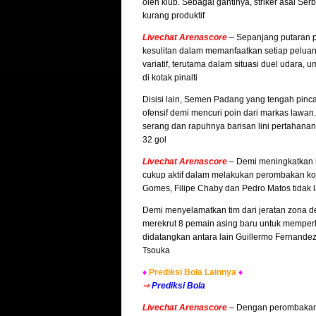
oleh klub. Sebagai gantinya, striker asal S
kurang produktif
Livechat Arenascore
– Sepanjang putaran p
kesulitan dalam memanfaatkan setiap pelua
variatif, terutama dalam situasi duel udara
di kotak pinalti
Disisi lain, Semen Padang yang tengah pinca
ofensif demi mencuri poin dari markas lawa
serang dan rapuhnya barisan lini pertahan
32 gol
Livechat Arenascore
– Demi meningkatkan k
cukup aktif dalam melakukan perombakan kom
Gomes, Filipe Chaby dan Pedro Matos tidak 
Demi menyelamatkan tim dari jeratan zona d
merekrut 8 pemain asing baru untuk memperk
didatangkan antara lain Guillermo Fernande
Tsouka
♦
Prediksi Bola Lainnya
♦
⇒
Prediksi Bola
Livechat Arenascore
– Dengan perombakan k