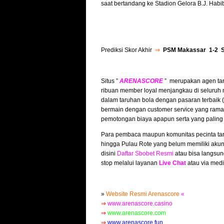
saat bertandang ke Stadion Gelora B.J. Hab
Prediksi Skor Akhir
⇒
PSM Makassar 1-2 
Situs ”
ARENASCORE
” merupakan agen tar
ribuan member loyal menjangkau di seluruh 
dalam taruhan bola dengan pasaran terbaik
bermain dengan customer service yang ramah
pemotongan biaya apapun serta yang paling
Para pembaca maupun komunitas pecinta tar
hingga Pulau Rote yang belum memiliki akun
disini
Daftar Sbobet Resmi
atau bisa langsun
stop melalui layanan
Live Chat
atau via medi
»
Website Resmi Arenascore
«
⇒
www.arenascore.casino
⇒
www.arenascore.com
⇒
www.arenascore.fun