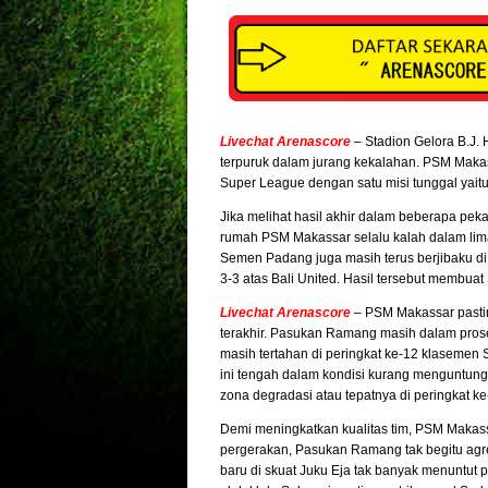
Livechat Arenascore
– Stadion Gelora B.J. 
terpuruk dalam jurang kekalahan. PSM Mak
Super League dengan satu misi tunggal yait
Jika melihat hasil akhir dalam beberapa pek
rumah PSM Makassar selalu kalah dalam lima
Semen Padang juga masih terus berjibaku di
3-3 atas Bali United. Hasil tersebut membua
Livechat Arenascore
– PSM Makassar pastin
terakhir. Pasukan Ramang masih dalam prose
masih tertahan di peringkat ke-12 klaseme
ini tengah dalam kondisi kurang menguntung
zona degradasi atau tepatnya di peringkat k
Demi meningkatkan kualitas tim, PSM Makas
pergerakan, Pasukan Ramang tak begitu agresi
baru di skuat Juku Eja tak banyak menuntut