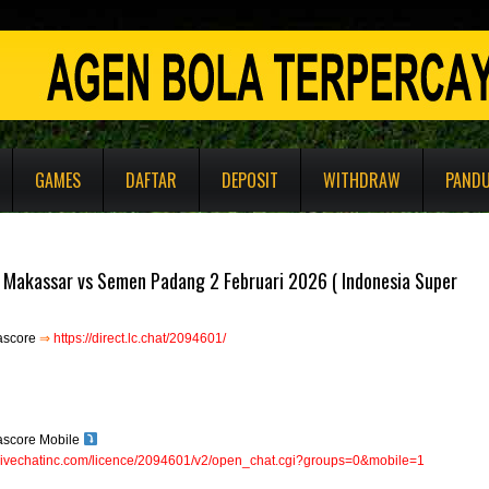
GAMES
DAFTAR
DEPOSIT
WITHDRAW
PAND
 Makassar vs Semen Padang 2 Februari 2026 ( Indonesia Super
ascore
⇒
https://direct.lc.chat/2094601/
ascore Mobile
e.livechatinc.com/licence/2094601/v2/open_chat.cgi?groups=0&mobile=1