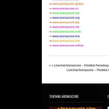
⇒
www.arenascore.global
⇒
www.arenascore.co
⇒
www.arenascore.net
⇒
www.arenascore.org
⇒
www.arenascore.top
⇒
www.arenascore.me
⇒
www.arenascore.club
⇒
www.arenascore.live
⇒
www.arenascore.link
⇒
www.arenascore.online
« «
Livechat Arenascore – Prediksi Persebay
Livechat Arenascore – Prediksi
TENTANG ARENASCORE
C