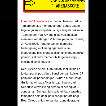
Livechat Arenascore
– Stadion Nuevo Carlos
Tartiere bersiap menggelar duel panas dalam
laga lanjutan kompetisi La Liga tengah pekan ini.
Tuan rumah Real Oviedo dijadwalkan akan
menjamu kedatangan Villarreal pada hari Jumat,
24 April 2026. Pertarungan ini diprediksi
berlangsung alot mengingat kedua tim
mengusung misi mendesak untuk mengamankan
poin krusial demi memenuhi target masing-
masing di akhir musim
Real Oviedo selaku tuan rumah saat ini masih
terdampar di posisi juru kunci dengan koleksi 27
poin dari 31 pertandingan. Skuat asuhan Jorge
Guillermo Almada Alves terpaut 6 poin dari
Deportivo Alaves yang berada di peringkat 17
zona aman. Dengan tersisa tujuh laga terakhir,
tambahan poin demi poin sangat berarti bagi
Real Oviedo untuk keluar dari zona degradasi