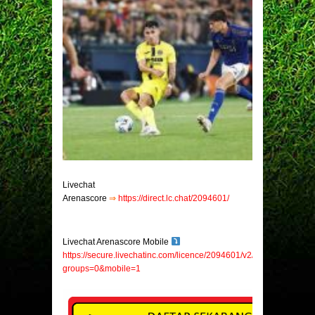
Livechat
Arenascore
⇒
https://direct.lc.chat/2094601/
Livechat Arenascore Mobile
https://secure.livechatinc.com/licence/2094601/v2/open_chat.cgi?
groups=0&mobile=1