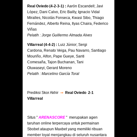
Real Oviedo (4-2-3-1) :
Aarón Escandell; Javi
López, Dani Calvo, Eric Bailly, Ignacio Vidal
Miralles, Nicolás Fonseca, Kwasi Sibo, Thiago
Fernández, Alberto Reina, Ilyas Chaira, Federico
Viñas
Pelatih : Jorge Guillermo Almada Alves
Villarreal (4-4-2) :
Luiz Júnior; Sergi
Cardona, Renato Veiga, Pau Navarro, Santiago
Mouriño, Alfon, Pape Gueye, Santi
Comesaña, Tajon Buchanan, Tani
Oluwaseyi, Gerard Moreno
Pelatih : Marcelino García Toral
Prediksi Skor Akhir
⇒
Real Oviedo 2-1
Villarreal
Situs ”
ARENASCORE
” merupakan agen
taruhan online terpercaya untuk permainan
Sbobet ataupun Maxbet yang memiliki ribuan
member loyal menjangkau di seluruh nusantara