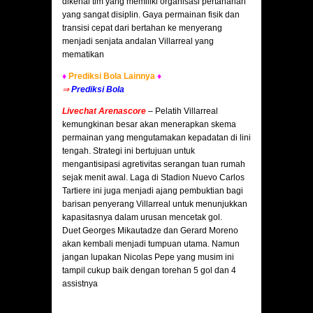
dikenal tim yang memiliki organisasi pertahanan
yang sangat disiplin. Gaya permainan fisik dan
transisi cepat dari bertahan ke menyerang
menjadi senjata andalan Villarreal yang
mematikan
♦
Prediksi Bola Lainnya
♦
⇒
Prediksi Bola
Livechat Arenascore
–
Pelatih Villarreal
kemungkinan besar akan menerapkan skema
permainan yang mengutamakan kepadatan di lini
tengah. Strategi ini bertujuan untuk
mengantisipasi agretivitas serangan tuan rumah
sejak menit awal. Laga di Stadion Nuevo Carlos
Tartiere ini juga menjadi ajang pembuktian bagi
barisan penyerang Villarreal untuk menunjukkan
kapasitasnya dalam urusan mencetak gol.
Duet Georges Mikautadze dan Gerard Moreno
akan kembali menjadi tumpuan utama. Namun
jangan lupakan Nicolas Pepe yang musim ini
tampil cukup baik dengan torehan 5 gol dan 4
assistnya