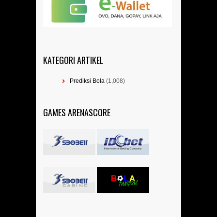
KATEGORI ARTIKEL
Prediksi Bola
(1,008)
GAMES ARENASCORE