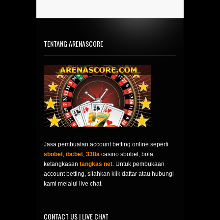
TENTANG ARENASCORE
Jasa pembuatan account betting online seperti
sbobet
,
ibcbet
,
338a
casino sbobet, bola
ketangkasan
tangkas net
. Untuk pembukaan
account betting, silahkan klik daftar atau hubungi
kami melalui live chat.
CONTACT US | LIVE CHAT