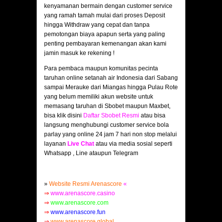
kenyamanan bermain dengan customer service
yang ramah tamah mulai dari proses Deposit
hingga Withdraw yang cepat dan tanpa
pemotongan biaya apapun serta yang paling
penting pembayaran kemenangan akan kami
jamin masuk ke rekening !
Para pembaca maupun komunitas pecinta
taruhan online setanah air Indonesia dari Sabang
sampai Merauke dari Miangas hingga Pulau Rote
yang belum memiliki akun website untuk
memasang taruhan di Sbobet maupun Maxbet,
bisa klik disini
Daftar Sbobet Resmi
atau bisa
langsung menghubungi customer service bola
parlay yang online 24 jam 7 hari non stop melalui
layanan
Live Chat
atau via media sosial seperti
Whatsapp , Line ataupun Telegram
»
Website Resmi Arenascore
«
⇒
www.arenascore.casino
⇒
www.arenascore.com
⇒
www.arenascore.fun
⇒
www.arenascore.global