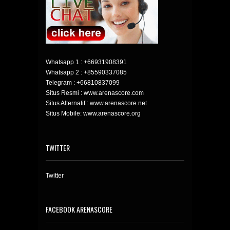
Whatsapp 1 :
+66931908391
Whatsapp 2 :
+85590337085
Telegram :
+66810837099
Situs Resmi : www.arenascore.com
Situs Alternatif : www.arenascore.net
Situs Mobile: www.arenascore.org
TWITTER
Twitter
FACEBOOK ARENASCORE