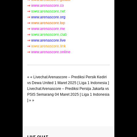
⇒
www.arenascore.co
⇒
www.arenascore.net
⇒
www.arenascore.org
⇒
www.arenascore.top
⇒
www.arenascore.me
⇒
www.arenascore.club
⇒
www.arenascore.live
⇒
www.arenascore.link
⇒
www.arenascore.online
« «
Livechat Arenascore – Prediksi Persik Kediri
vs Dewa United 1 Maret 2025 [ Liga 1 Indonesia ]
Livechat Arenascore – Prediksi Persija Jakarta vs
PSIS Semarang 04 Maret 2025 [ Liga 1 Indonesia
]
» »