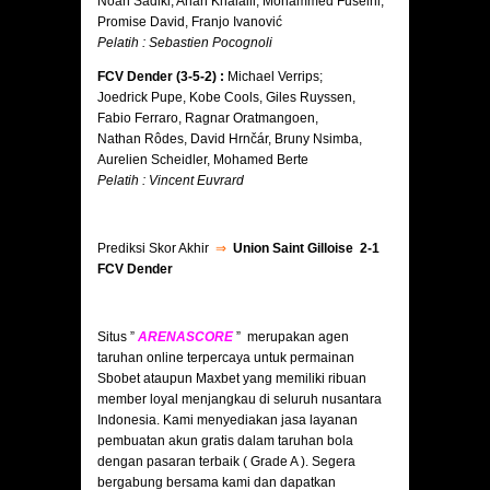
Noah Sadiki, Anan Khalaili, Mohammed Fuseini,
Promise David, Franjo Ivanović
Pelatih : Sebastien Pocognoli
FCV Dender (3-5-2) :
Michael Verrips;
Joedrick Pupe, Kobe Cools, Giles Ruyssen,
Fabio Ferraro, Ragnar Oratmangoen,
Nathan Rôdes, David Hrnčár, Bruny Nsimba,
Aurelien Scheidler, Mohamed Berte
Pelatih : Vincent Euvrard
Prediksi Skor Akhir
⇒
Union Saint Gilloise 2-1
FCV Dender
Situs ”
ARENASCORE
” merupakan agen
taruhan online terpercaya untuk permainan
Sbobet ataupun Maxbet yang memiliki ribuan
member loyal menjangkau di seluruh nusantara
Indonesia. Kami menyediakan jasa layanan
pembuatan akun gratis dalam taruhan bola
dengan pasaran terbaik ( Grade A ). Segera
bergabung bersama kami dan dapatkan