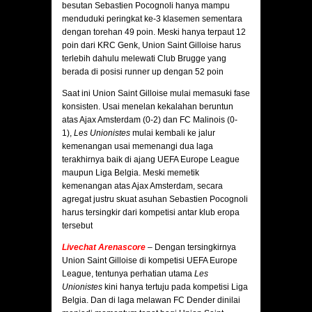
besutan Sebastien Pocognoli hanya mampu
menduduki peringkat ke-3 klasemen sementara
dengan torehan 49 poin. Meski hanya terpaut 12
poin dari KRC Genk, Union Saint Gilloise harus
terlebih dahulu melewati Club Brugge yang
berada di posisi runner up dengan 52 poin
Saat ini Union Saint Gilloise mulai memasuki fase
konsisten. Usai menelan kekalahan beruntun
atas Ajax Amsterdam (0-2) dan FC Malinois (0-
1),
Les Unionistes
mulai kembali ke jalur
kemenangan usai memenangi dua laga
terakhirnya baik di ajang UEFA Europe League
maupun Liga Belgia. Meski memetik
kemenangan atas Ajax Amsterdam, secara
agregat justru skuat asuhan Sebastien Pocognoli
harus tersingkir dari kompetisi antar klub eropa
tersebut
Livechat Arenascore
– Dengan tersingkirnya
Union Saint Gilloise di kompetisi UEFA Europe
League, tentunya perhatian utama
Les
Unionistes
kini hanya tertuju pada kompetisi Liga
Belgia. Dan di laga melawan FC Dender dinilai