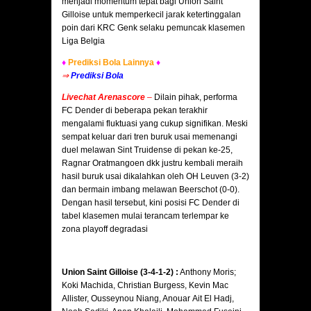
menjadi momentum tepat bagi Union Saint
Gilloise untuk memperkecil jarak ketertinggalan
poin dari KRC Genk selaku pemuncak klasemen
Liga Belgia
♦
Prediksi Bola Lainnya
♦
⇒
Prediksi Bola
Livechat Arenascore
–
Dilain pihak, performa
FC Dender di beberapa pekan terakhir
mengalami fluktuasi yang cukup signifikan. Meski
sempat keluar dari tren buruk usai memenangi
duel melawan Sint Truidense di pekan ke-25,
Ragnar Oratmangoen dkk justru kembali meraih
hasil buruk usai dikalahkan oleh OH Leuven (3-2)
dan bermain imbang melawan Beerschot (0-0).
Dengan hasil tersebut, kini posisi FC Dender di
tabel klasemen mulai terancam terlempar ke
zona playoff degradasi
Union Saint Gilloise (3-4-1-2) :
Anthony Moris;
Koki Machida, Christian Burgess, Kevin Mac
Allister, Ousseynou Niang, Anouar Ait El Hadj,