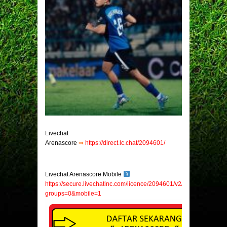
Livechat
Arenascore
⇒
https://direct.lc.chat/2094601/
Livechat Arenascore Mobile
https://secure.livechatinc.com/licence/2094601/v2/open_chat.cgi?
groups=0&mobile=1