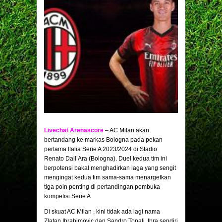
Livechat Arenascore
– AC Milan akan
bertandang ke markas Bologna pada pekan
pertama Italia Serie A 2023/2024 di Stadio
Renato Dall’Ara (Bologna). Duel kedua tim ini
berpotensi bakal menghadirkan laga yang sengit
mengingat kedua tim sama-sama menargetkan
tiga poin penting di pertandingan pembuka
kompetisi Serie A
Di skuat AC Milan , kini tidak ada lagi nama
Zlatan Ibrahimovic dan Sandro Tonali. Ibra sendiri