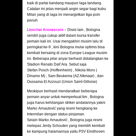
baik di partai kandang maupun laga tandang.
Catatan ini jelas menjadi angin segar bagi kubu
Milan yang di laga ini menargetkan tiga poin
penuh
Livechat Arenascore
– Disisi lain , Bologna
sendiri juga cukup aktif dalam bursa transfer
pemain kali ini. Usai mengakhiri musim lalu di
peringkat ke-9 , kini Bologna mulai optimis bisa
kembali bersaing di zona Europe League musim
ini. Beberapa pilar anyar berhasil didatangkan ke
Stadion Renato Dall’Ara. Sebut saja
Stefan Posch (Hoffeinheim) , Nikola Moro (
Dinamo M) , Sam Beukema (AZ Alkmaar) , dan
Oussama El Azzouzi (Union Saint-Gilloise)
Meskipun berhasil mendaratkan beberapa
pemain anyar untuk memperkuat tim , Bologna
juga harus kehilangan striker andalannya yakni
Marko Arnautović yang resmi hengkang ke
Intermilan dengan status pinjaman.
Selain Marko Arnautović , Bologna juga resmi
melepas Jerdy Schouten yang memilih kembali
ke kampung halamannya yaitu PSV Eindhoven