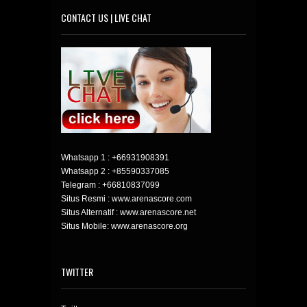
CONTACT US | LIVE CHAT
Whatsapp 1 :
+66931908391
Whatsapp 2 :
+85590337085
Telegram :
+66810837099
Situs Resmi : www.arenascore.com
Situs Alternatif : www.arenascore.net
Situs Mobile: www.arenascore.org
TWITTER