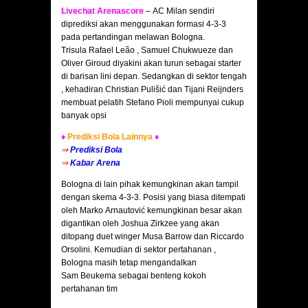
Livechat Arenascore
– AC Milan sendiri
diprediksi akan menggunakan formasi 4-3-3
pada pertandingan melawan Bologna.
Trisula Rafael Leão , Samuel Chukwueze dan
Oliver Giroud diyakini akan turun sebagai starter
di barisan lini depan. Sedangkan di sektor tengah
, kehadiran Christian Pulišić dan Tijani Reijnders
membuat pelatih Stefano Pioli mempunyai cukup
banyak opsi
♦
Prediksi Bola Lainnya
♦
⇒
Prediksi Bola
⇒
Kabar Arena
Bologna di lain pihak kemungkinan akan tampil
dengan skema 4-3-3. Posisi yang biasa ditempati
oleh Marko Arnautović kemungkinan besar akan
digantikan oleh Joshua Zirkzee yang akan
ditopang duet winger Musa Barrow dan Riccardo
Orsolini. Kemudian di sektor pertahanan ,
Bologna masih tetap mengandalkan
Sam Beukema sebagai benteng kokoh
pertahanan tim