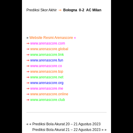
Prediksi Skor Akhir
⇒
Bologna 0-2 AC Milan
»
Website Resmi Arenascore
«
⇒
www.arenascore.com
⇒
www.arenascore.global
⇒
www.arenascore.link
⇒
www.arenascore.fun
⇒
www.arenascore.co
⇒
www.arenascore.top
⇒
www.arenascore.net
⇒
www.arenascore.org
⇒
www.arenascore.me
⇒
www.arenascore.online
⇒
www.arenascore.club
« «
Prediksi Bola Akurat 20 – 21 Agustus 2023
Prediksi Bola Akurat 21 – 22 Agustus 2023
» »