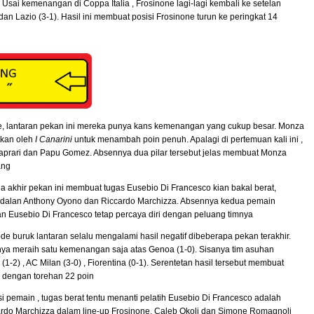
sai kemenangan di Coppa Italia , Frosinone lagi-lagi kembali ke setelan
dan Lazio (3-1). Hasil ini membuat posisi Frosinone turun ke peringkat 14
, lantaran pekan ini mereka punya kans kemenangan yang cukup besar. Monza
tkan oleh
I Canarini
untuk menambah poin penuh. Apalagi di pertemuan kali ini ,
Caprari dan Papu Gomez. Absennya dua pilar tersebut jelas membuat Monza
ang
akhir pekan ini membuat tugas Eusebio Di Francesco kian bakal berat,
andalan Anthony Oyono dan Riccardo Marchizza. Absennya kedua pemain
n Eusebio Di Francesco tetap percaya diri dengan peluang timnya
de buruk lantaran selalu mengalami hasil negatif dibeberapa pekan terakhir.
nya meraih satu kemenangan saja atas Genoa (1-0). Sisanya tim asuhan
(1-2) , AC Milan (3-0) , Fiorentina (0-1). Serentetan hasil tersebut membuat
 dengan torehan 22 poin
i pemain , tugas berat tentu menanti pelatih Eusebio Di Francesco adalah
rdo Marchizza dalam line-up Frosinone. Caleb Okoli dan Simone Romagnoli