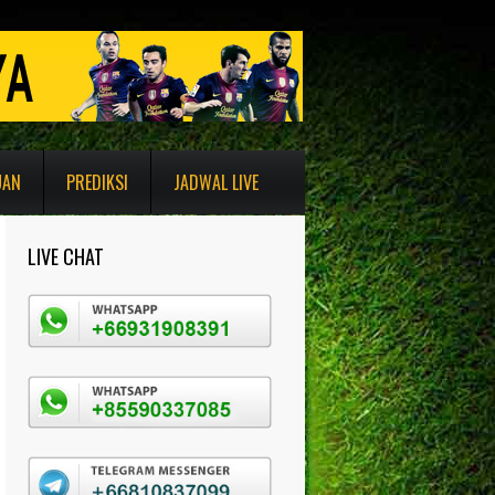
UAN
PREDIKSI
JADWAL LIVE
LIVE CHAT