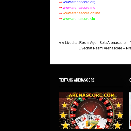
⇒
www.arenascore.org
⇒
www.arenascore.me
⇒
www.arenascore.online
⇒
www.arenascore.clu
« «
Livechat Resmi Agen Bola Arenascore – Pr
Livechat Resmi Arenascore – Pred
TENTANG ARENASCORE
C