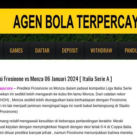
GAMES
DAFTAR
DEPOSIT
WITHDRAW
PAND
 Frosinone vs Monza 06 Januari 2024 [ Italia Serie A ]
nascore
– Prediksi Frosinone vs Monza dalam jadwal kompetisi Liga Italia Serie
ekan ini sedikit lebih mengarah ke kubu tim tamu Monza. Dari catatan rekor
H2H) , Monza sedikit lebih diunggulkan kala berhadapan dengan Frosinone.
 ini tak menjadi jaminan mengingat laga ini nanti bakal berlangsung di Stadio
(Frosinone)
ang relatif mengawali kesulitan di beberapa pertandingan terakhir. Meski
t kejutan dengan menyingkirkan Napoli dengan skor telak 0-4 di Coppa Italia.
i diluar prediksi banyak pihak , namun Frosinone menunjukkan bahwa mereka