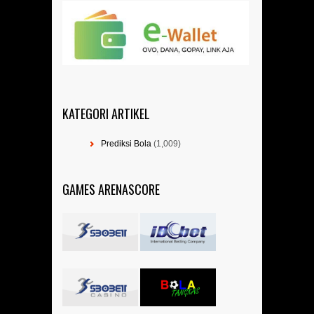
KATEGORI ARTIKEL
Prediksi Bola
(1,009)
GAMES ARENASCORE