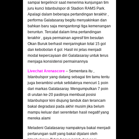
sampai tergelincir saat menerima kunjungan tim
juru kunci Istanbulspor di Stadion RAMS Park.
Apalagi dalam beberapa pertandingan terakhir ,
performa Galatasaray begitu menyakinkan dan
bahkan baru saja mengantongi tiga kemenangan
beruntun. Tercatat dalam lima pertandingan
terakhir , gaya permainan agresif tim besutan
Okan Buruk berhasil menjaringkan total 15 gol
dan kebobolan 4 gol. Hasil ini jelas menjadi
modal kepercayaan diri Galatasaray untuk terus
menjaga konsistensi permainannya
Livechat Arenascore
– Sementara itu ,
Istanbulspor yang datang sebagai tim tamu tentu
juga berambisi untuk setidaknya mencuri 1 poin
dari markas Galatasaray. Mengumpulkan 7 poin
di urutan ke-20 pastinya membuat posisi
Istanbulspor kini diujung tanduk dan terancam
bakal degradasi pada akhir musim jika belum
mampu keluar dari serentetan hasil negatif yang
mereka alami
Meladeni Galatasaray nampaknya bakal menjadi
pertarungan sulit yang bakal dijalani oleh