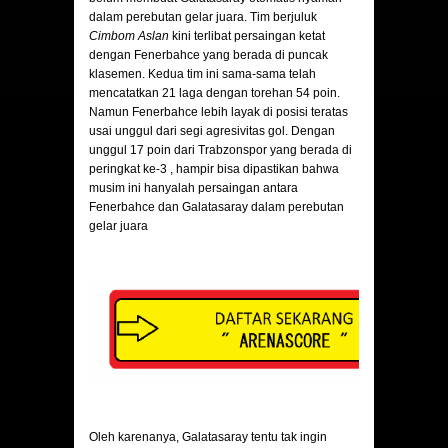
dalam perebutan gelar juara. Tim berjuluk
Cimbom Aslan
kini terlibat persaingan ketat
dengan Fenerbahce yang berada di puncak
klasemen. Kedua tim ini sama-sama telah
mencatatkan 21 laga dengan torehan 54 poin.
Namun Fenerbahce lebih layak di posisi teratas
usai unggul dari segi agresivitas gol. Dengan
unggul 17 poin dari Trabzonspor yang berada di
peringkat ke-3 , hampir bisa dipastikan bahwa
musim ini hanyalah persaingan antara
Fenerbahce dan Galatasaray dalam perebutan
gelar juara
Oleh karenanya, Galatasaray tentu tak ingin