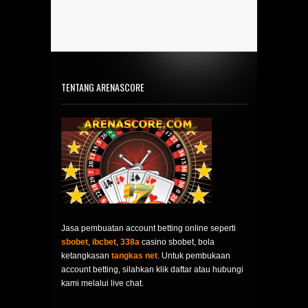
TENTANG ARENASCORE
Jasa pembuatan account betting online seperti
sbobet
,
ibcbet
,
338a
casino sbobet, bola
ketangkasan
tangkas net
. Untuk pembukaan
account betting, silahkan klik daftar atau hubungi
kami melalui live chat.