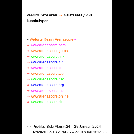
Prediksi Skor Akhir
⇒
Galatasaray 4-0
Istanbulspor
»
Website Resmi Arenascore
«
⇒
www.arenascore.com
⇒
www.arenascore.global
⇒
www.arenascore.link
⇒
www.arenascore.fun
⇒
www.arenascore.co
⇒
www.arenascore.top
⇒
www.arenascore.net
⇒
www.arenascore.org
⇒
www.arenascore.me
⇒
www.arenascore.online
⇒
www.arenascore.clu
« «
Prediksi Bola Akurat 24 – 25 Januari 2024
Prediksi Bola Akurat 26 – 27 Januari 2024
» »