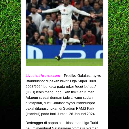
Livechat Arenascore
– Prediksi Galatasaray vs
Istanbulspor di pekan ke-22 Liga Super Turki
2023/2024 berkaca pada rekor
head to head
(H2H) lebih mengunggulkan tim tuan rumah.
Adapun sesuai dengan jadwal yang sudah
ditetapkan, duel Galatasaray vs Istanbulspor
bakal dilangsungkan di Stadion RAMS Park
(İstanbul) pada hari Jumat , 26 Januari 2024
Bertengger di papan atas klasemen Liga Turki
belum membuat Galatasaray otomatis nyaman