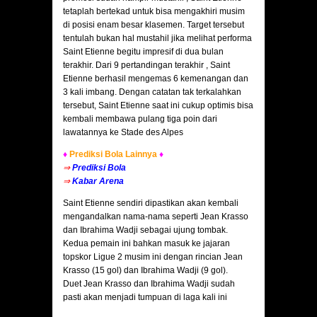
tetaplah bertekad untuk bisa mengakhiri musim
di posisi enam besar klasemen. Target tersebut
tentulah bukan hal mustahil jika melihat performa
Saint Etienne begitu impresif di dua bulan
terakhir. Dari 9 pertandingan terakhir , Saint
Etienne berhasil mengemas 6 kemenangan dan
3 kali imbang. Dengan catatan tak terkalahkan
tersebut, Saint Etienne saat ini cukup optimis bisa
kembali membawa pulang tiga poin dari
lawatannya ke Stade des Alpes
♦
Prediksi Bola Lainnya
♦
⇒
Prediksi Bola
⇒
Kabar Arena
Saint Etienne sendiri dipastikan akan kembali
mengandalkan nama-nama seperti Jean Krasso
dan Ibrahima Wadji sebagai ujung tombak.
Kedua pemain ini bahkan masuk ke jajaran
topskor Ligue 2 musim ini dengan rincian Jean
Krasso (15 gol) dan Ibrahima Wadji (9 gol).
Duet Jean Krasso dan Ibrahima Wadji sudah
pasti akan menjadi tumpuan di laga kali ini