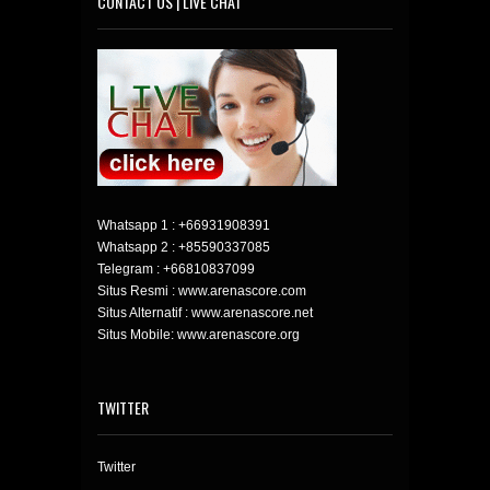
CONTACT US | LIVE CHAT
Whatsapp 1 :
+66931908391
Whatsapp 2 :
+85590337085
Telegram :
+66810837099
Situs Resmi : www.arenascore.com
Situs Alternatif : www.arenascore.net
Situs Mobile: www.arenascore.org
TWITTER
Twitter