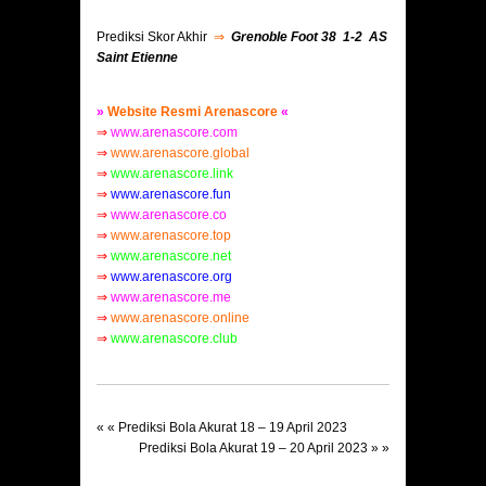
Prediksi Skor Akhir
⇒
Grenoble Foot 38 1-2 AS
Saint Etienne
»
Website Resmi Arenascore
«
⇒
www.arenascore.com
⇒
www.arenascore.global
⇒
www.arenascore.link
⇒
www.arenascore.fun
⇒
www.arenascore.co
⇒
www.arenascore.top
⇒
www.arenascore.net
⇒
www.arenascore.org
⇒
www.arenascore.me
⇒
www.arenascore.online
⇒
www.arenascore.club
« «
Prediksi Bola Akurat 18 – 19 April 2023
Prediksi Bola Akurat 19 – 20 April 2023
» »