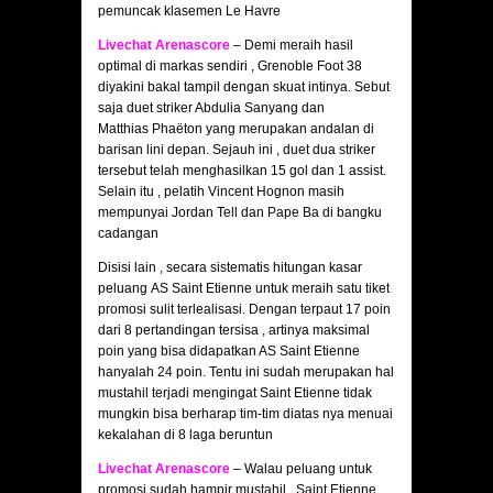
pemuncak klasemen Le Havre
Livechat Arenascore
– Demi meraih hasil
optimal di markas sendiri , Grenoble Foot 38
diyakini bakal tampil dengan skuat intinya. Sebut
saja duet striker Abdulia Sanyang dan
Matthias Phaëton yang merupakan andalan di
barisan lini depan. Sejauh ini , duet dua striker
tersebut telah menghasilkan 15 gol dan 1 assist.
Selain itu , pelatih Vincent Hognon masih
mempunyai Jordan Tell dan Pape Ba di bangku
cadangan
Disisi lain , secara sistematis hitungan kasar
peluang AS Saint Etienne untuk meraih satu tiket
promosi sulit terlealisasi. Dengan terpaut 17 poin
dari 8 pertandingan tersisa , artinya maksimal
poin yang bisa didapatkan AS Saint Etienne
hanyalah 24 poin. Tentu ini sudah merupakan hal
mustahil terjadi mengingat Saint Etienne tidak
mungkin bisa berharap tim-tim diatas nya menuai
kekalahan di 8 laga beruntun
Livechat Arenascore
– Walau peluang untuk
promosi sudah hampir mustahil , Saint Etienne