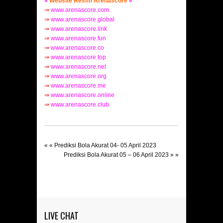
»
Website Resmi Arenascore
«
⇒
www.arenascore.com
⇒
www.arenascore.global
⇒
www.arenascore.link
⇒
www.arenascore.fun
⇒
www.arenascore.co
⇒
www.arenascore.top
⇒
www.arenascore.net
⇒
www.arenascore.org
⇒
www.arenascore.me
⇒
www.arenascore.online
⇒
www.arenascore.club
« «
Prediksi Bola Akurat 04- 05 April 2023
Prediksi Bola Akurat 05 – 06 April 2023
» »
LIVE CHAT