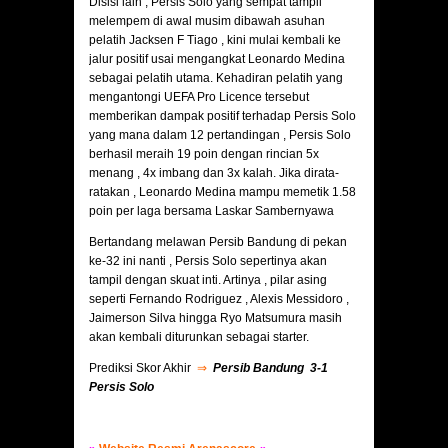
Disisi lain , Persis Solo yang sempat tampil
melempem di awal musim dibawah asuhan
pelatih Jacksen F Tiago , kini mulai kembali ke
jalur positif usai mengangkat Leonardo Medina
sebagai pelatih utama. Kehadiran pelatih yang
mengantongi UEFA Pro Licence tersebut
memberikan dampak positif terhadap Persis Solo
yang mana dalam 12 pertandingan , Persis Solo
berhasil meraih 19 poin dengan rincian 5x
menang , 4x imbang dan 3x kalah. Jika dirata-
ratakan , Leonardo Medina mampu memetik 1.58
poin per laga bersama Laskar Sambernyawa
Bertandang melawan Persib Bandung di pekan
ke-32 ini nanti , Persis Solo sepertinya akan
tampil dengan skuat inti. Artinya , pilar asing
seperti Fernando Rodriguez , Alexis Messidoro ,
Jaimerson Silva hingga Ryo Matsumura masih
akan kembali diturunkan sebagai starter.
Prediksi Skor Akhir
⇒
Persib Bandung 3-1
Persis Solo