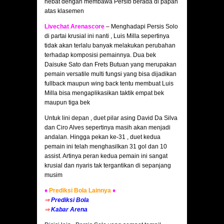
hebat dengan membawa Persib berada di papan
atas klasemen
Livechat Arenascore
– Menghadapi Persis Solo
di partai krusial ini nanti , Luis Milla sepertinya
tidak akan terlalu banyak melakukan perubahan
terhadap komposisi pemainnya. Dua bek
Daisuke Sato dan Frets Butuan yang merupakan
pemain versatile multi fungsi yang bisa dijadikan
fullback maupun wing back tentu membuat Luis
Milla bisa mengaplikasikan taktik empat bek
maupun tiga bek
Untuk lini depan , duet pilar asing David Da Silva
dan Ciro Alves sepertinya masih akan menjadi
andalan. Hingga pekan ke-31 , duet kedua
pemain ini telah menghasilkan 31 gol dan 10
assist. Artinya peran kedua pemain ini sangat
krusial dan nyaris tak tergantikan di sepanjang
musim
♦
Prediksi Bola Lainnya
♦
⇒
Prediksi Bola
⇒
Kabar Arena