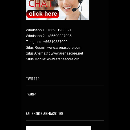
Whatsapp 1 :
+66931908391
Whatsapp 2 :
+85590337085
Telegram :
+66810837099
Situs Resmi : www.arenascore.com
Situs Alternatif : www.arenascore.net
Situs Mobile: www.arenascore.org
TWITTER
Twitter
FACEBOOK ARENASCORE