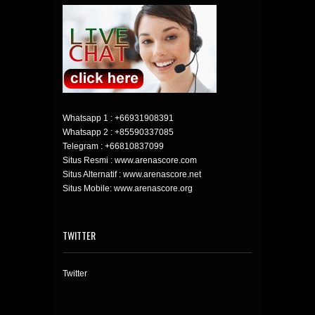
Whatsapp 1 :
+66931908391
Whatsapp 2 :
+85590337085
Telegram :
+66810837099
Situs Resmi : www.arenascore.com
Situs Alternatif : www.arenascore.net
Situs Mobile: www.arenascore.org
TWITTER
Twitter