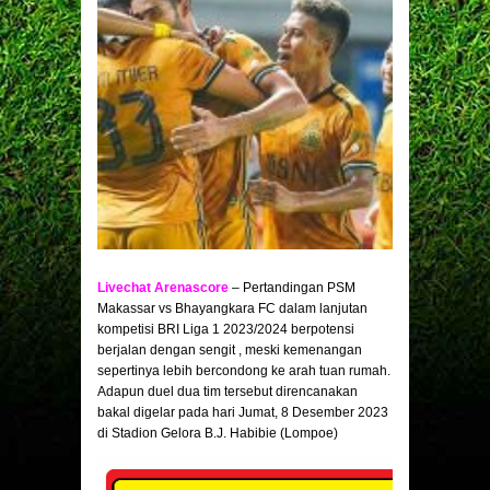
Livechat Arenascore
– Pertandingan PSM
Makassar vs Bhayangkara FC dalam lanjutan
kompetisi BRI Liga 1 2023/2024 berpotensi
berjalan dengan sengit , meski kemenangan
sepertinya lebih bercondong ke arah tuan rumah.
Adapun duel dua tim tersebut direncanakan
bakal digelar pada hari Jumat, 8 Desember 2023
di Stadion Gelora B.J. Habibie (Lompoe)