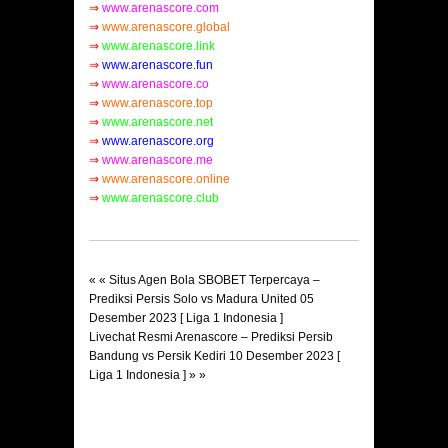
⇒
www.arenascore.com
⇒
www.arenascore.global
⇒
www.arenascore.link
⇒
www.arenascore.fun
⇒
www.arenascore.co
⇒
www.arenascore.top
⇒
www.arenascore.net
⇒
www.arenascore.org
⇒
www.arenascore.me
⇒
www.arenascore.online
⇒
www.arenascore.club
« «
Situs Agen Bola SBOBET Terpercaya –
Prediksi Persis Solo vs Madura United 05
Desember 2023 [ Liga 1 Indonesia ]
Livechat Resmi Arenascore – Prediksi Persib
Bandung vs Persik Kediri 10 Desember 2023 [
Liga 1 Indonesia ]
» »