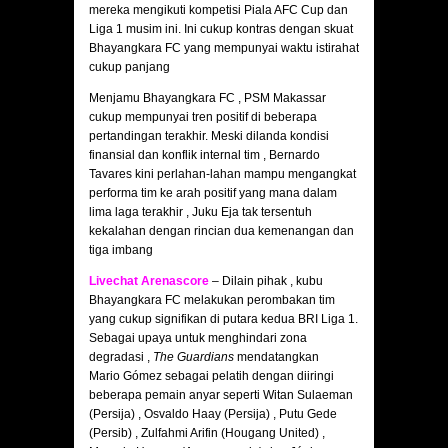
mereka mengikuti kompetisi Piala AFC Cup dan
Liga 1 musim ini. Ini cukup kontras dengan skuat
Bhayangkara FC yang mempunyai waktu istirahat
cukup panjang
Menjamu Bhayangkara FC , PSM Makassar
cukup mempunyai tren positif di beberapa
pertandingan terakhir. Meski dilanda kondisi
finansial dan konflik internal tim , Bernardo
Tavares kini perlahan-lahan mampu mengangkat
performa tim ke arah positif yang mana dalam
lima laga terakhir , Juku Eja tak tersentuh
kekalahan dengan rincian dua kemenangan dan
tiga imbang
Livechat Arenascore
– Dilain pihak , kubu
Bhayangkara FC melakukan perombakan tim
yang cukup signifikan di putara kedua BRI Liga 1.
Sebagai upaya untuk menghindari zona
degradasi ,
The Guardians
mendatangkan
Mario Gómez sebagai pelatih dengan diiringi
beberapa pemain anyar seperti Witan Sulaeman
(Persija) , Osvaldo Haay (Persija) , Putu Gede
(Persib) , Zulfahmi Arifin (Hougang United) ,