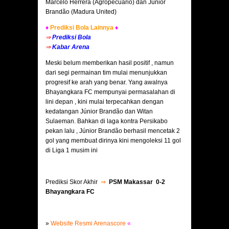
Marcelo Herrera (Agropecuario) dan Júnior
Brandão (Madura United)
♦
Prediksi Bola Lainnya
♦
⇒
Prediksi Bola
⇒
Kabar Arena
Meski belum memberikan hasil positif , namun
dari segi permainan tim mulai menunjukkan
progresif ke arah yang benar. Yang awalnya
Bhayangkara FC mempunyai permasalahan di
lini depan , kini mulai terpecahkan dengan
kedatangan Júnior Brandão dan Witan
Sulaeman. Bahkan di laga kontra Persikabo
pekan lalu , Júnior Brandão berhasil mencetak 2
gol yang membuat dirinya kini mengoleksi 11 gol
di Liga 1 musim ini
Prediksi Skor Akhir
⇒
PSM Makassar 0-2
Bhayangkara FC
»
Website Resmi Arenascore
«