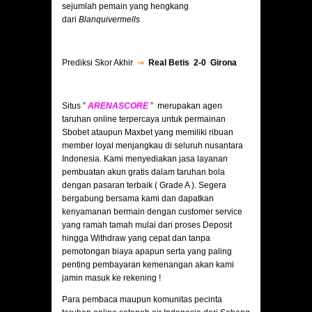
sejumlah pemain yang hengkang
dari
Blanquivermells
Prediksi Skor Akhir
⇒
Real Betis 2-0 Girona
Situs ”
ARENASCORE
” merupakan agen
taruhan online terpercaya untuk permainan
Sbobet ataupun Maxbet yang memiliki ribuan
member loyal menjangkau di seluruh nusantara
Indonesia. Kami menyediakan jasa layanan
pembuatan akun gratis dalam taruhan bola
dengan pasaran terbaik ( Grade A ). Segera
bergabung bersama kami dan dapatkan
kenyamanan bermain dengan customer service
yang ramah tamah mulai dari proses Deposit
hingga Withdraw yang cepat dan tanpa
pemotongan biaya apapun serta yang paling
penting pembayaran kemenangan akan kami
jamin masuk ke rekening !
Para pembaca maupun komunitas pecinta