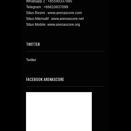
Whatsapp 2 :
+85590337085
Telegram :
+66810837099
Situs Resmi : www.arenascore.com
Situs Alternatif : www.arenascore.net
Situs Mobile: www.arenascore.org
TWITTER
Twitter
FACEBOOK ARENASCORE