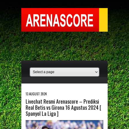
13 AUGUST 2024
Livechat Resmi Arenascore – Prediksi
Real Betis vs Girona 16 Agustus 2024 [
Spanyol La Liga ]