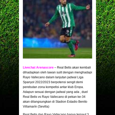
Livechat Arenascore
– Real Betis akan kembali
dihadapkan oleh lawan sulit dengan menghadapi
Rayo Vallecano dalam lanjutan jadwal Liga
Spanyol 2022/2023 berpotensi sengit demi
perebutan zona kompetisi antar klub Eropa.
Adapun sesuai dengan jadwal yang ada , duel
Real Betis vs Rayo Vallecano di pekan ke-34
akan dilangsungkan di Stadion Estadio Benito
Villamarín (Sevilla)
Real Betis dan Rayo Vallecano hanya terpaut 3