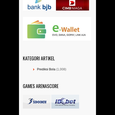
KATEGORI ARTIKEL
Prediksi Bola
(1,008)
GAMES ARENASCORE