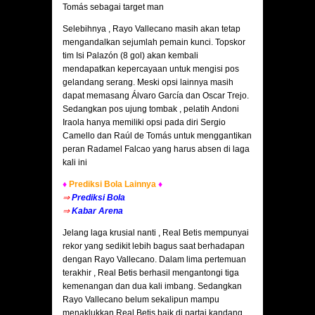
Tomás sebagai target man
Selebihnya , Rayo Vallecano masih akan tetap
mengandalkan sejumlah pemain kunci. Topskor
tim Isi Palazón (8 gol) akan kembali
mendapatkan kepercayaan untuk mengisi pos
gelandang serang. Meski opsi lainnya masih
dapat memasang Álvaro García dan Oscar Trejo.
Sedangkan pos ujung tombak , pelatih Andoni
Iraola hanya memiliki opsi pada diri Sergio
Camello dan Raúl de Tomás untuk menggantikan
peran Radamel Falcao yang harus absen di laga
kali ini
♦
Prediksi Bola Lainnya
♦
⇒
Prediksi Bola
⇒
Kabar Arena
Jelang laga krusial nanti , Real Betis mempunyai
rekor yang sedikit lebih bagus saat berhadapan
dengan Rayo Vallecano. Dalam lima pertemuan
terakhir , Real Betis berhasil mengantongi tiga
kemenangan dan dua kali imbang. Sedangkan
Rayo Vallecano belum sekalipun mampu
menaklukkan Real Betis baik di partai kandang