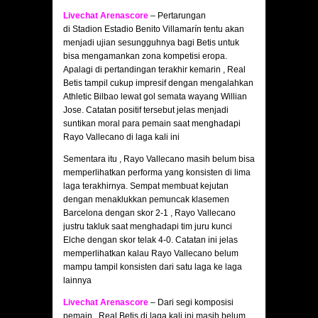
Livechat Arenascore
– Pertarungan
di Stadion Estadio Benito Villamarín tentu akan
menjadi ujian sesungguhnya bagi Betis untuk
bisa mengamankan zona kompetisi eropa.
Apalagi di pertandingan terakhir kemarin , Real
Betis tampil cukup impresif dengan mengalahkan
Athletic Bilbao lewat gol semata wayang Willian
Jose. Catatan positif tersebut jelas menjadi
suntikan moral para pemain saat menghadapi
Rayo Vallecano di laga kali ini
Sementara itu , Rayo Vallecano masih belum bisa
memperlihatkan performa yang konsisten di lima
laga terakhirnya. Sempat membuat kejutan
dengan menaklukkan pemuncak klasemen
Barcelona dengan skor 2-1 , Rayo Vallecano
justru takluk saat menghadapi tim juru kunci
Elche dengan skor telak 4-0. Catatan ini jelas
memperlihatkan kalau Rayo Vallecano belum
mampu tampil konsisten dari satu laga ke laga
lainnya
Livechat Arenascore
– Dari segi komposisi
pemain , Real Betis di laga kali ini masih belum