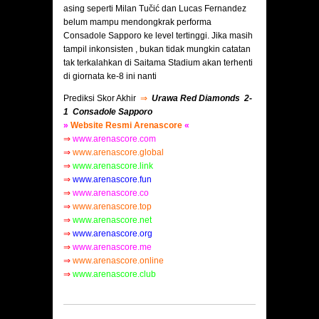
asing seperti Milan Tučić dan Lucas Fernandez
belum mampu mendongkrak performa
Consadole Sapporo ke level tertinggi. Jika masih
tampil inkonsisten , bukan tidak mungkin catatan
tak terkalahkan di Saitama Stadium akan terhenti
di giornata ke-8 ini nanti
Prediksi Skor Akhir
⇒
Urawa Red Diamonds 2-
1 Consadole Sapporo
»
Website Resmi Arenascore
«
⇒
www.arenascore.com
⇒
www.arenascore.global
⇒
www.arenascore.link
⇒
www.arenascore.fun
⇒
www.arenascore.co
⇒
www.arenascore.top
⇒
www.arenascore.net
⇒
www.arenascore.org
⇒
www.arenascore.me
⇒
www.arenascore.online
⇒
www.arenascore.club