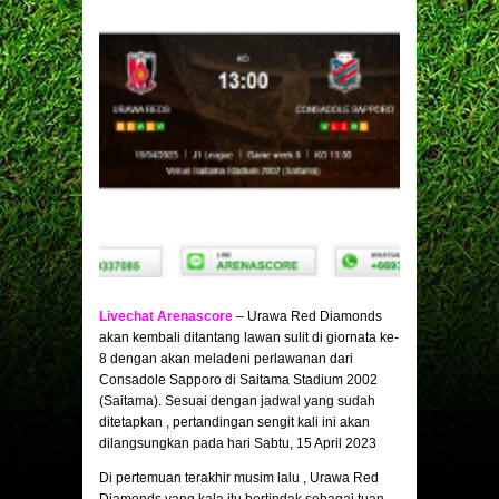
Livechat Arenascore
– Urawa Red Diamonds
akan kembali ditantang lawan sulit di giornata ke-
8 dengan akan meladeni perlawanan dari
Consadole Sapporo di Saitama Stadium 2002
(Saitama). Sesuai dengan jadwal yang sudah
ditetapkan , pertandingan sengit kali ini akan
dilangsungkan pada hari Sabtu, 15 April 2023
Di pertemuan terakhir musim lalu , Urawa Red