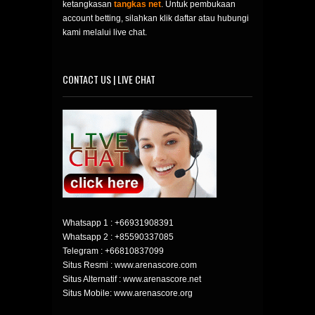
ketangkasan
tangkas net
. Untuk pembukaan
account betting, silahkan klik daftar atau hubungi
kami melalui live chat.
CONTACT US | LIVE CHAT
Whatsapp 1 :
+66931908391
Whatsapp 2 :
+85590337085
Telegram :
+66810837099
Situs Resmi : www.arenascore.com
Situs Alternatif : www.arenascore.net
Situs Mobile: www.arenascore.org