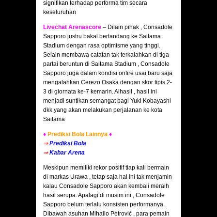
signifikan terhadap performa tim secara
keseluruhan
Livechat Arenascore
– Dilain pihak , Consadole
Sapporo justru bakal bertandang ke Saitama
Stadium dengan rasa optimisme yang tinggi.
Selain membawa catatan tak terkalahkan di tiga
partai beruntun di Saitama Stadium , Consadole
Sapporo juga dalam kondisi onfire usai baru saja
mengalahkan Cerezo Osaka dengan skor tipis 2-
3 di giornata ke-7 kemarin. Alhasil , hasil ini
menjadi suntikan semangat bagi Yuki Kobayashi
dkk yang akan melakukan perjalanan ke kota
Saitama
♦
Prediksi Bola Lainnya
♦
⇒
Prediksi Bola
⇒
Kabar Arena
Meskipun memiliki rekor positif tiap kali bermain
di markas Urawa , tetap saja hal ini tak menjamin
kalau Consadole Sapporo akan kembali meraih
hasil serupa. Apalagi di musim ini , Consadole
Sapporo belum terlalu konsisten performanya.
Dibawah asuhan Mihailo Petrović , para pemain