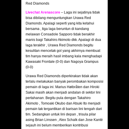
Red Diamonds
Livechat Arenascore
– Laga ini sejatinya tidak
bisa dibilang menguntungkan Urawa Red
Diamonds. Apalagi seperti yang kita ketahui
bersama , tiga laga beruntun di kandang
melawan Consadole Sapporo tidak berakhir
manis bagi Takahiro Akimoto dkk. Apalagi di dua
laga terakhir , Urawa Red Diamonds begitu
kesulitan mencetak gol yang akhirnya membuat
tim hanya meraih hasil imbang kala menghadapi
Kawasaki Frontale (0-0) dan Nagoya Grampus
(0-0)
Urawa Red Diamonds diperkirakan tidak akan
terlalu melakukan banyak perombakan komposisi
pemain di laga ini. Marius Høibråten dan Hiroki
Sakai masih akan menjadi andalan di sektor lini
pertahanan. Begitu pula dengan Takahiro
Akimoto , Tomoaki Okubo dan Atsuki Ito menjadi
pemain tak tergantikan di barisan lini tengah dari
tim. Sedangkan untuk lini depan , trisula pilar
asing Brian Linssen , Alex Schalk dan Jose Kanté
sejauh ini belum memberikan kontribusi