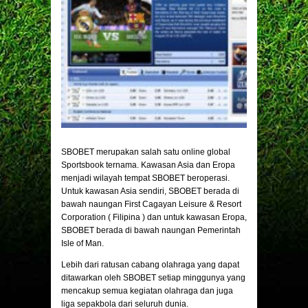
SBOBET merupakan salah satu online global
Sportsbook ternama. Kawasan Asia dan Eropa
menjadi wilayah tempat SBOBET beroperasi.
Untuk kawasan Asia sendiri, SBOBET berada di
bawah naungan First Cagayan Leisure & Resort
Corporation ( Filipina ) dan untuk kawasan Eropa,
SBOBET berada di bawah naungan Pemerintah
Isle of Man.
Lebih dari ratusan cabang olahraga yang dapat
ditawarkan oleh SBOBET setiap minggunya yang
mencakup semua kegiatan olahraga dan juga
liga sepakbola dari seluruh dunia.