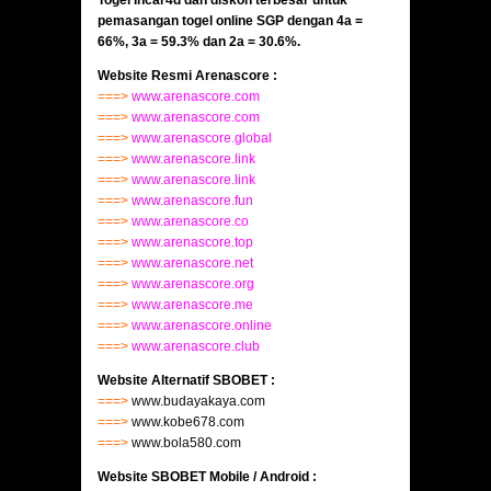
Togel Incar4d dan diskon terbesar untuk
pemasangan togel online SGP dengan 4a =
66%, 3a = 59.3% dan 2a = 30.6%.
Website Resmi Arenascore :
===>
www.arenascore.com
===>
www.arenascore.com
===>
www.arenascore.global
===>
www.arenascore.link
===>
www.arenascore.link
===>
www.arenascore.fun
===>
www.arenascore.co
===>
www.arenascore.top
===>
www.arenascore.net
===>
www.arenascore.org
===>
www.arenascore.me
===>
www.arenascore.online
===>
www.arenascore.club
Website Alternatif SBOBET :
===>
www.budayakaya.com
===>
www.kobe678.com
===>
www.bola580.com
Website SBOBET Mobile / Android :