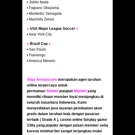
• Jubilo Iwata
• Fagiano Okayama
• Montedio Yamagata
• Machida Zelvia
»
USA Major League Soccer
«
• New York City
»
Brazil Cup
«
• Sao Paulo
• Flamengo
• America Mineiro
Situs Arenascore
merupakan agen taruhan
online terpercaya untuk
permainan
Sbobet
ataupun
Maxbet
yang
memiliki ribuan member loyal menjangkau di
seluruh nusantara Indonesia. Kami
menyediakan jasa layanan pembuatan akun
gratis dalam taruhan bola dengan pasaran
terbaik ( Grade A ), casino online fairplay game
338a yang populer dengan jutaan member setia
karena minimal bet sangat terjangkau mulai