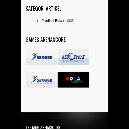
KATEGORI ARTIKEL
Prediksi Bola
(1,008)
GAMES ARENASCORE
TENTANG ARENASCORE