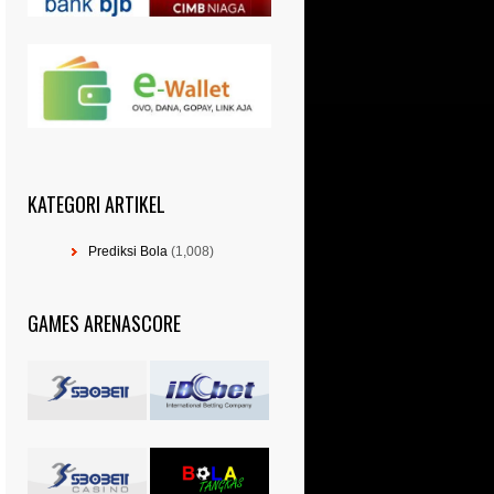
KATEGORI ARTIKEL
Prediksi Bola
(1,008)
GAMES ARENASCORE