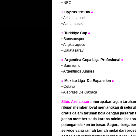
• NEC
»
Cyprus 1st Div
«
• Aris Limassol
• Ael Limassol
»
Turkkiye Cup
«
• Samsunspor
• Angkaragucu
• Galatasaray
»
Argentina Copa Liga Profesional
«
• Sarmiento
• Argentinos Juniors
»
Mexico Liga De Expansion
«
• Celaya
• Alebrijes De Oaxaca
Situs Arenascore
merupakan agen taruhan 
ribuan member loyal menjangkau di seluru
gratis dalam taruhan bola dengan pasaran t
jutaan member setia karena minimal bet san
potongan diskon terbesar. Segera berga
service yang ramah tamah mulai dari pros