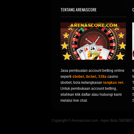
TENTANG ARENASCORE
C
Jasa pembuatan account betting online
seperti
sbobet
,
ibcbet
,
338a
casino
sbobet, bola ketangkasan
tangkas net
.
T
Untuk pembukaan account betting,
S
silahkan klik daftar atau hubungi kami
S
melalui live chat.
S
Copyright © Arenascore.com - Agen Bola SBOBET,