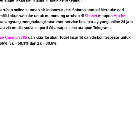
enangan akan kami jamin masuk ke rekening !
ruhan online setanah air Indonesia dari Sabang sampai Merauke dari
miliki akun website untuk memasang taruhan di
Sbobet
maupun
Maxbet
,
sa langsung menghubungi customer service bola parlay yang online 24 jam
tau via media sosial seperti Whatsapp , Line ataupun Telegram.
ive Casino 338a
dan juga Taruhan Togel Incar4d dan diskon terbesar untuk
66%, 3a = 59.3% dan 2a = 30.6%.