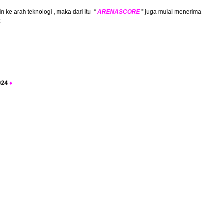
e arah teknologi , maka dari itu “
ARENASCORE
” juga mulai menerima
:
024
♦