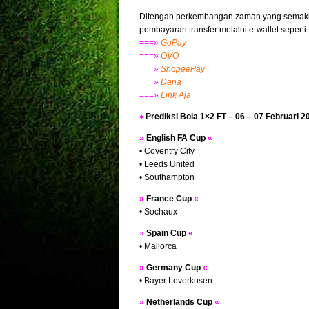
Ditengah perkembangan zaman yang semakin k
pembayaran transfer melalui e-wallet seperti 
===»
GoPay
===»
OVO
===»
ShopeePay
===»
Dana
===»
Link Aja
♦
Prediksi Bola 1×2 FT – 06 – 07 Februari 2
»
English FA Cup
«
• Coventry City
• Leeds United
• Southampton
»
France Cup
«
• Sochaux
»
Spain Cup
«
• Mallorca
»
Germany Cup
«
• Bayer Leverkusen
»
Netherlands Cup
«