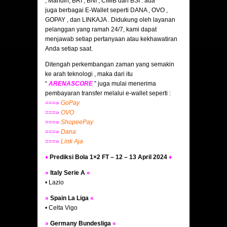
, Mandiri, BRI , BNI , CIMB dan BSI . ada
juga berbagai E-Wallet seperti DANA , OVO ,
GOPAY , dan LINKAJA . Didukung oleh layanan
pelanggan yang ramah 24/7, kami dapat
menjawab setiap pertanyaan atau kekhawatiran
Anda setiap saat.
Ditengah perkembangan zaman yang semakin
ke arah teknologi , maka dari itu
“
ARENASCORE
” juga mulai menerima
pembayaran transfer melalui e-wallet seperti :
===»
GoPay
===»
OVO
===»
ShopeePay
===»
Dana
===»
Link Aja
♦
Prediksi Bola 1×2 FT – 12 – 13 April 2024
♦
»
Italy Serie A
«
• Lazio
»
Spain La Liga
«
• Celta Vigo
»
Germany Bundesliga
«