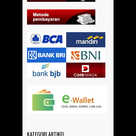
KATEGORI ARTIKEL