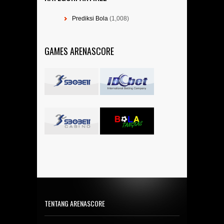
Prediksi Bola
(1,008)
GAMES ARENASCORE
TENTANG ARENASCORE