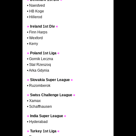
• Naestved
• HB Koge
• Hillerod
»
Ireland 1st Div
«
• Finn Harps
• Wexford
• Kerry
»
Poland 1st Liga
«
• Gornik Leczna
• Stal Rzeszoq
• Arka Gdynia
»
Slovakia Super League
«
• Ruzomberok
»
Swiss Challenge League
«
• Xamax
• Schaffhausen
»
India Super League
«
• Hyderabad
»
Turkey 1st Liga
«