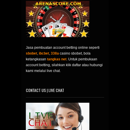
Jasa pembuatan account betting online seperti
sbobet
,
ibcbet
,
338a
casino sbobet, bola
ketangkasan
tangkas net
. Untuk pembukaan
account betting, silahkan klik daftar atau hubungi
kami melalui live chat.
CONTACT US | LIVE CHAT