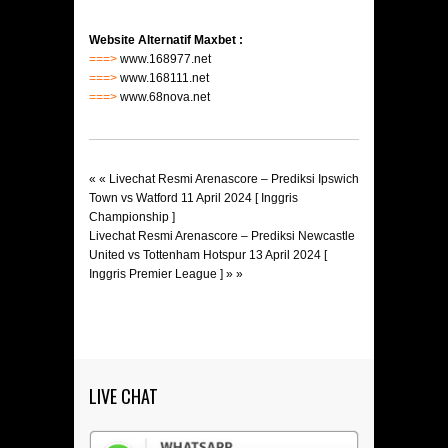
Website Alternatif Maxbet :
===>
www.168977.net
===>
www.168111.net
===>
www.68nova.net
« «
Livechat Resmi Arenascore – Prediksi Ipswich
Town vs Watford 11 April 2024 [ Inggris
Championship ]
Livechat Resmi Arenascore – Prediksi Newcastle
United vs Tottenham Hotspur 13 April 2024 [
Inggris Premier League ]
» »
LIVE CHAT