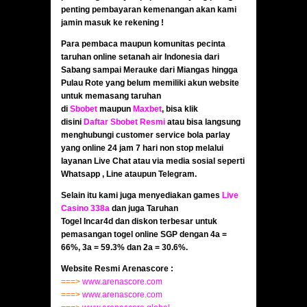
penting pembayaran kemenangan akan kami
jamin masuk ke rekening !
Para pembaca maupun komunitas pecinta
taruhan online setanah air Indonesia dari
Sabang sampai Merauke dari Miangas hingga
Pulau Rote yang belum memiliki akun website
untuk memasang taruhan
di
Sbobet
maupun
Maxbet
, bisa klik
disini
Daftar Sbobet Resmi
atau bisa langsung
menghubungi customer service bola parlay
yang online 24 jam 7 hari non stop melalui
layanan Live Chat atau via media sosial seperti
Whatsapp , Line ataupun Telegram.
Selain itu kami juga menyediakan games
Live
Casino 338a
dan juga Taruhan
Togel Incar4d dan diskon terbesar untuk
pemasangan togel online SGP dengan 4a =
66%, 3a = 59.3% dan 2a = 30.6%.
Website Resmi Arenascore :
===>
www.arenascore.com
===>
www.arenascore.com