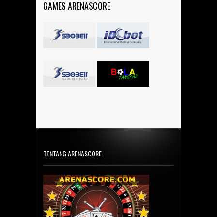
GAMES ARENASCORE
TENTANG ARENASCORE