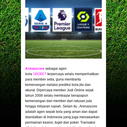
Arenascore
sebagai agen
bola
SBOBET
terpercaya selalu memperhatikan
para member setia, guna membantu
kemenangan melalui prediksi bola jitu dan
akurat. Dipercaya member Judi Online sejak
tahun 2008 selalu membayar berapapun
kemenangan dari member dari ratusan juta
hingga milyaran rupiah. Selain itu , Arenascore
adalah agen sepak bola yang aman dan dapat
diandalkan di Indonesia yang juga menawarkan
permainan kasino, togel dan poker. Transaksi