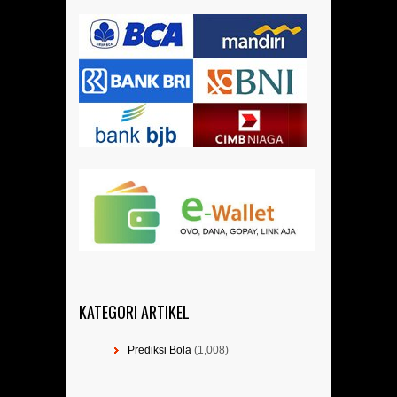
KATEGORI ARTIKEL
Prediksi Bola
(1,008)