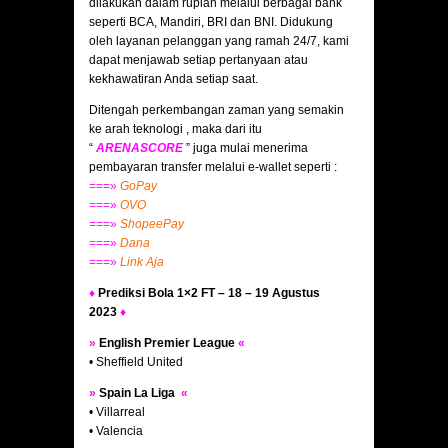
dilakukan dalam rupiah melalui berbagai bank
seperti BCA, Mandiri, BRI dan BNI. Didukung
oleh layanan pelanggan yang ramah 24/7, kami
dapat menjawab setiap pertanyaan atau
kekhawatiran Anda setiap saat.
Ditengah perkembangan zaman yang semakin
ke arah teknologi , maka dari itu
“
ARENASCORE
” juga mulai menerima
pembayaran transfer melalui e-wallet seperti :
===»
GoPay
===»
OVO
===»
ShopeePay
===»
Dana
===»
Link Aja
♦
Prediksi Bola 1×2 FT – 18 – 19 Agustus
2023
♦
»
English Premier League
«
• Sheffield United
»
Spain La Liga
«
• Villarreal
• Valencia