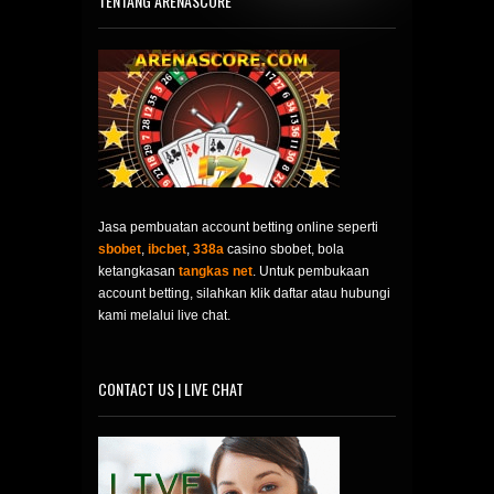
TENTANG ARENASCORE
Jasa pembuatan account betting online seperti
sbobet
,
ibcbet
,
338a
casino sbobet, bola
ketangkasan
tangkas net
. Untuk pembukaan
account betting, silahkan klik daftar atau hubungi
kami melalui live chat.
CONTACT US | LIVE CHAT