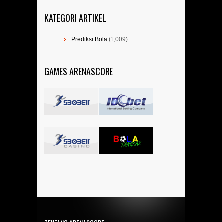
KATEGORI ARTIKEL
Prediksi Bola
(1,009)
GAMES ARENASCORE