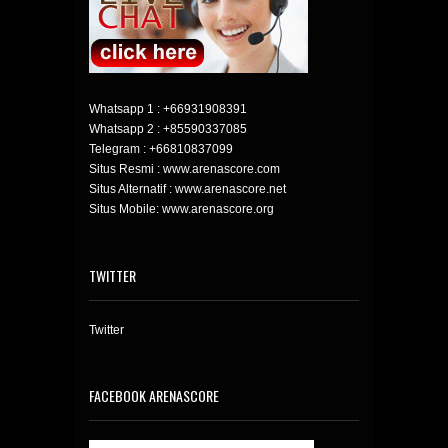
Whatsapp 1 :
+66931908391
Whatsapp 2 :
+85590337085
Telegram :
+66810837099
Situs Resmi : www.arenascore.com
Situs Alternatif : www.arenascore.net
Situs Mobile: www.arenascore.org
TWITTER
Twitter
FACEBOOK ARENASCORE