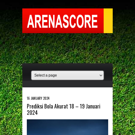
16 JANUARY 2024
Prediksi Bola Akurat 18 – 19 Januari
2024