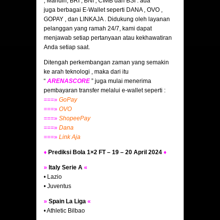
, Mandiri, BRI , BNI , CIMB dan BSI . ada
juga berbagai E-Wallet seperti DANA , OVO ,
GOPAY , dan LINKAJA . Didukung oleh layanan
pelanggan yang ramah 24/7, kami dapat
menjawab setiap pertanyaan atau kekhawatiran
Anda setiap saat.
Ditengah perkembangan zaman yang semakin
ke arah teknologi , maka dari itu
“
ARENASCORE
” juga mulai menerima
pembayaran transfer melalui e-wallet seperti :
===»
GoPay
===»
OVO
===»
ShopeePay
===»
Dana
===»
Link Aja
♦
Prediksi Bola 1×2 FT – 19 – 20 April 2024
♦
»
Italy Serie A
«
• Lazio
• Juventus
»
Spain La Liga
«
• Athletic Bilbao