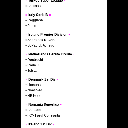
»
Turkey Super League
«
• Besiktas
»
Italy Serie B
«
• Reggiana
• Parma
»
Ireland Premier Division
«
• Shamrock Rovers
• St Patrick Athletic
»
Netherlands Eerste Divisie
«
• Dordrecht
• Roda JC
• Telstar
»
Denmark 1st Div
«
• Horsens
• Naestved
• HB Koge
»
Romania Superliga
«
• Botosani
• FCV Farul Constanta
»
Ireland 1st Div
«