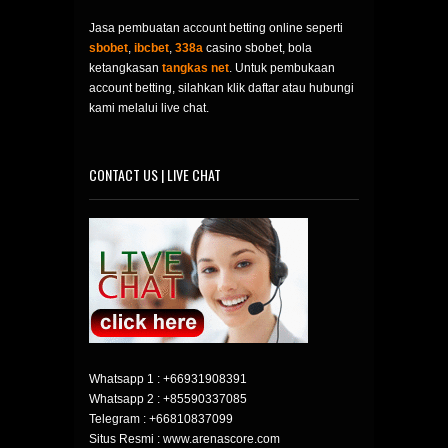
Jasa pembuatan account betting online seperti
sbobet
,
ibcbet
,
338a
casino sbobet, bola
ketangkasan
tangkas net
. Untuk pembukaan
account betting, silahkan klik daftar atau hubungi
kami melalui live chat.
CONTACT US | LIVE CHAT
Whatsapp 1 :
+66931908391
Whatsapp 2 :
+85590337085
Telegram :
+66810837099
Situs Resmi : www.arenascore.com