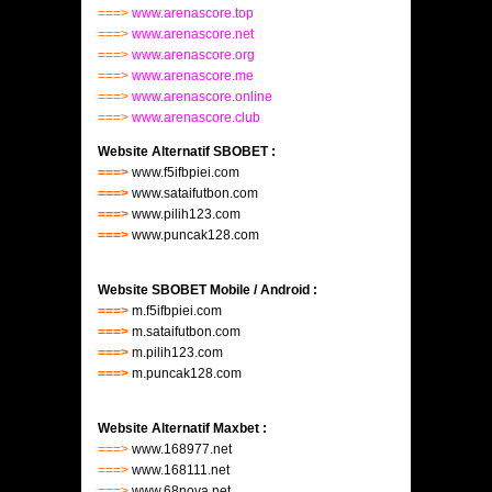
===>
www.arenascore.top
===>
www.arenascore.net
===>
www.arenascore.org
===>
www.arenascore.me
===>
www.arenascore.online
===>
www.arenascore.club
Website Alternatif SBOBET :
===>
www.f5ifbpiei.com
===>
www.sataifutbon.com
===>
www.pilih123.com
===>
www.puncak128.com
Website SBOBET Mobile / Android :
===>
m.f5ifbpiei.com
===>
m.sataifutbon.com
===>
m.pilih123.com
===>
m.puncak128.com
Website Alternatif Maxbet :
===>
www.168977.net
===>
www.168111.net
===>
www.68nova.net