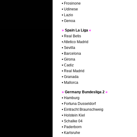
• Frosinone
• Udinese
• Lazio
• Genoa
»
Spain La Liga
«
• Real Betis
• Atletico Madrid
• Sevilla
• Barcelona
• Girona
• Cadiz
• Real Madrid
• Granada
• Mallorca
»
Germany Bundesliga 2
«
• Hamburg
• Fortuna Dusseldorf
• Eintracht Braunschweig
• Holstein Kiel
• Schalke 04
• Paderborn
• Karlsruhe