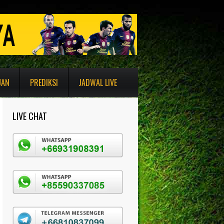
UAN
PREDIKSI
JADWAL LIVE
LIVE CHAT