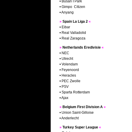
• Busan I Park
• Gimpo Citizen
• Anyang
»
Spain La Liga 2
«
• Eibar
• Real Valladolid
• Real Zaragoza
»
Netherlands Eredivisie
«
• NEC
• Utrecht
• Volendam
• Feyenoord
• Heracles
• PEC Zwolle
• PSV
• Sparta Rotterdam
• Ajax
»
Belgium First Division A
«
• Union Saint-Gilloise
• Anderlecht
»
Turkey Super League
«