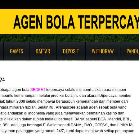
GAMES
DAFTAR
DEPOSIT
WITHDRAW
PAND
024
ebagai agen bola
SBOBET
terpercaya selalu memperhatikan para member
embantu kemenangan melalui prediksi bola jitu dan akurat. Dipercaya member
ejak tahun 2008 selalu membayar berapapun kemenangan dari member dari
ingga milyaran rupiah. Selain itu , Arenascore adalah agen sepak bola yang
t diandalkan di Indonesia yang juga menawarkan permainan kasino dan
si dilakukan dalam rupiah melalui berbagai BANK seperti BCA , Mandiri, BRI ,
n BSI . ada juga berbagai E-Wallet seperti DANA , OVO , GOPAY , dan LINKAJA .
 layanan pelanggan yang ramah 24/7, kami dapat menjawab setiap pertanyaan