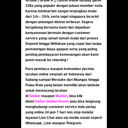
terbaik ( Grade A ), casino online fairplay game
338a yang populer dengan jutaan member setia
karena minimal bet sangat terjangkau mulai
dari 1rb – 10rb, serta togel singapura Incar4d
dengan potongan diskon terbesar. Segera
bergabung bersama kami dan dapatkan
kenyamanan bermain dengan customer
service yang ramah tamah mulai dari proses
Deposit hingga Withdraw yang cepat dan tanpa
pemotongan biaya apapun serta yang paling
penting pembayaran kemenangan akan kami
jamin masuk ke rekening !
Para pembaca maupun komunitas pecinta
taruhan online setanah air Indonesia dari
Sabang sampai Merauke dari Miangas hingga
Pulau Rote yang belum memiliki akun website
untuk memasang taruhan
di
Sbobet
maupun
Maxbet
, bisa klik
disini
Daftar Sbobet Resmi
atau bisa langsung
menghubungi customer service bola parlay
yang online 24 jam 7 hari non stop melalui
layanan Live Chat atau via media sosial seperti
Whatsapp , Line ataupun Telegram.