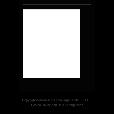
Copyright © Arenascore.com - Agen Bola SBOBET,
Casino Online dan Bola Ketangkasan