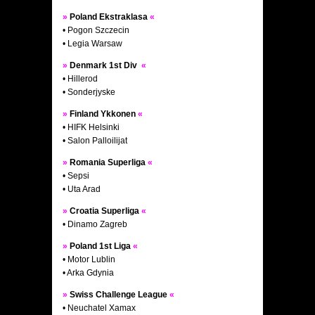
»
Poland Ekstraklasa
«
• Pogon Szczecin
• Legia Warsaw
»
Denmark 1st Div
«
• Hillerod
• Sonderjyske
»
Finland Ykkonen
«
• HIFK Helsinki
• Salon Palloilijat
»
Romania Superliga
«
• Sepsi
• Uta Arad
»
Croatia Superliga
«
• Dinamo Zagreb
»
Poland 1st Liga
«
• Motor Lublin
• Arka Gdynia
»
Swiss Challenge League
«
• Neuchatel Xamax