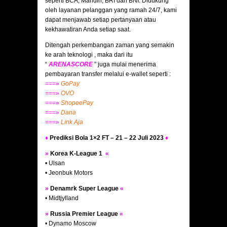
seperti BCA, Mandiri, BRI dan BNI. Didukung
oleh layanan pelanggan yang ramah 24/7, kami
dapat menjawab setiap pertanyaan atau
kekhawatiran Anda setiap saat.
Ditengah perkembangan zaman yang semakin
ke arah teknologi , maka dari itu
“
ARENASCORE
” juga mulai menerima
pembayaran transfer melalui e-wallet seperti :
===»
GoPay
===»
OVO
===»
ShopeePay
===»
Dana
===»
Link Aja
♦
Prediksi Bola 1×2 FT – 21 – 22 Juli 2023
♦
»
Korea K-League 1
«
• Ulsan
• Jeonbuk Motors
»
Denamrk Super League
«
• Midtjylland
»
Russia Premier League
«
• Dynamo Moscow