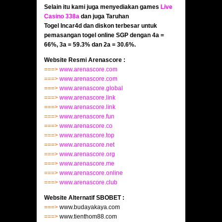
Selain itu kami juga menyediakan games
Live
Casino 338a
dan juga Taruhan
Togel Incar4d dan diskon terbesar untuk
pemasangan togel online SGP dengan 4a =
66%, 3a = 59.3% dan 2a = 30.6%.
Website Resmi Arenascore :
===>
www.arenascore.com
===>
www.arenascore.com
===>
www.arenascore.global
===>
www.arenascore.link
===>
www.arenascore.link
===>
www.arenascore.fun
===>
www.arenascore.co
===>
www.arenascore.top
===>
www.arenascore.net
===>
www.arenascore.org
===>
www.arenascore.me
===>
www.arenascore.online
===>
www.arenascore.club
Website Alternatif SBOBET :
===>
www.budayakaya.com
===>
www.tienthom88.com