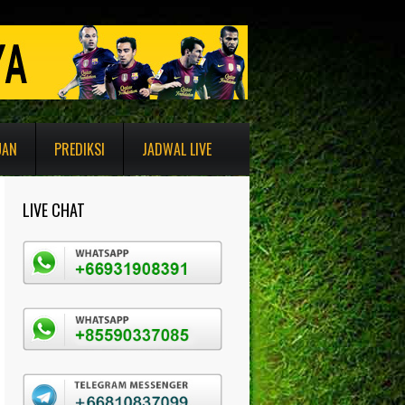
UAN
PREDIKSI
JADWAL LIVE
LIVE CHAT