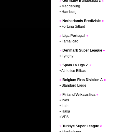
»
Germany Bundesliga 2
«
• Magdeburg
• Hamburg
»
Netherlands Eredivisie
«
• Fortuna Sittard
»
Liga Portugal
«
• Famalicao
»
Denmark Super League
«
• Lyngby
»
Spain La Liga 2
«
• Athletico Bilbao
»
Belgium Firts Division A
«
• Standard Liege
»
Finland Veikausliiga
«
• Ilves
• Lathi
• Haka
• VPS
»
Turkiye Super League
«
• Istanbulspor