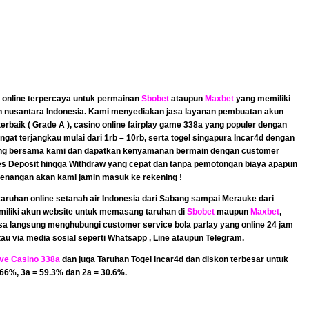
online terpercaya untuk permainan
Sbobet
ataupun
Maxbet
yang memiliki
h nusantara Indonesia. Kami menyediakan jasa layanan pembuatan akun
erbaik ( Grade A ), casino online fairplay game 338a yang populer dengan
gat terjangkau mulai dari 1rb – 10rb, serta togel singapura Incar4d dengan
bung bersama kami dan dapatkan kenyamanan bermain dengan customer
es Deposit hingga Withdraw yang cepat dan tanpa pemotongan biaya apapun
enangan akan kami jamin masuk ke rekening !
ruhan online setanah air Indonesia dari Sabang sampai Merauke dari
miliki akun website untuk memasang taruhan di
Sbobet
maupun
Maxbet
,
sa langsung menghubungi customer service bola parlay yang online 24 jam
tau via media sosial seperti Whatsapp , Line ataupun Telegram.
ive Casino 338a
dan juga Taruhan Togel Incar4d dan diskon terbesar untuk
66%, 3a = 59.3% dan 2a = 30.6%.