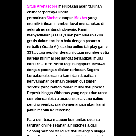
Situs Arenascore
merupakan agen taruhan
online terpercaya untuk
permainan
Sbobet
ataupun
Maxbet
yang
memiliki ribuan member loyal menjangkau di
seluruh nusantara Indonesia. Kami
menyediakan jasa layanan pembuatan akun
gratis dalam taruhan bola dengan pasaran
terbaik ( Grade A ), casino online fairplay game
338a yang populer dengan jutaan member setia
karena minimal bet sangat terjangkau mulai
dari 1rb – 10rb, serta togel singapura Incar4d
dengan potongan diskon terbesar. Segera
bergabung bersama kami dan dapatkan
kenyamanan bermain dengan customer
service yang ramah tamah mulai dari proses
Deposit hingga Withdraw yang cepat dan tanpa
pemotongan biaya apapun serta yang paling
penting pembayaran kemenangan akan kami
jamin masuk ke rekening !
Para pembaca maupun komunitas pecinta
taruhan online setanah air Indonesia dari
Sabang sampai Merauke dari Miangas hingga