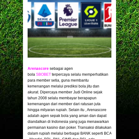
Arenascore
sebagai agen
bola
SBOBET
terpercaya selalu memperhatikan
para member setia, guna membantu
kemenangan melalui prediksi bola jitu dan
akurat. Dipercaya member Judi Online sejak
tahun 2008 selalu membayar berapapun
kemenangan dari member dari ratusan juta
hingga milyaran rupiah. Selain itu , Arenascore
adalah agen sepak bola yang aman dan dapat
diandalkan di Indonesia yang juga menawarkan
permainan kasino dan poker. Transaksi dilakukan
dalam rupiah melalui berbagai BANK seperti BCA