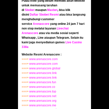
Pulau Rote yang belum memiliki akun website
untuk memasang taruhan
di
Sbobet
maupun
Maxbet
, bisa klik
disini
Daftar Sbobet Resmi
atau bisa langsung
menghubungi customer
service
Arenascore
yang online 24 jam 7 hari
non stop melalui layanan
Livechat
Arenascore
atau via media sosial seperti
Whatsapp , Line ataupun Telegram.
Selain itu
kami juga menyediakan games
Live Casino
338a
Website Resmi Arenascore :
===>
www.arenascore.com
===>
www.arenascore.com
===>
www.arenascore.global
===>
www.arenascore.link
===>
www.arenascore.link
===>
www.arenascore.fun
===>
www.arenascore.co
===>
www.arenascore.top
===>
www.arenascore.net
===>
www.arenascore.org
===>
www.arenascore.me