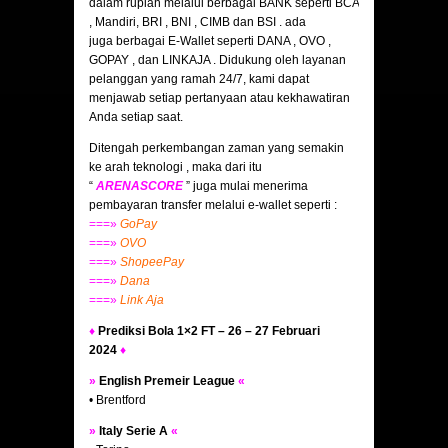
dalam rupiah melalui berbagai BANK seperti BCA
, Mandiri, BRI , BNI , CIMB dan BSI . ada
juga berbagai E-Wallet seperti DANA , OVO ,
GOPAY , dan LINKAJA . Didukung oleh layanan
pelanggan yang ramah 24/7, kami dapat
menjawab setiap pertanyaan atau kekhawatiran
Anda setiap saat.
Ditengah perkembangan zaman yang semakin
ke arah teknologi , maka dari itu
“
ARENASCORE
” juga mulai menerima
pembayaran transfer melalui e-wallet seperti :
===»
GoPay
===»
OVO
===»
ShopeePay
===»
Dana
===»
Link Aja
♦
Prediksi Bola 1×2 FT – 26 – 27 Februari
2024
♦
»
English Premeir League
«
• Brentford
»
Italy Serie A
«