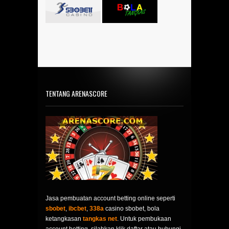
TENTANG ARENASCORE
Jasa pembuatan account betting online seperti
sbobet
,
ibcbet
,
338a
casino sbobet, bola
ketangkasan
tangkas net
. Untuk pembukaan