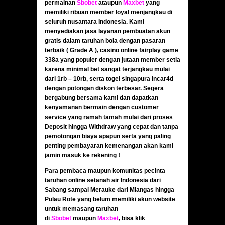
permainan
Sbobet
ataupun
Maxbet
yang
memiliki ribuan member loyal menjangkau di
seluruh nusantara Indonesia. Kami
menyediakan jasa layanan pembuatan akun
gratis dalam taruhan bola dengan pasaran
terbaik ( Grade A ), casino online fairplay game
338a yang populer dengan jutaan member setia
karena minimal bet sangat terjangkau mulai
dari 1rb – 10rb, serta togel singapura Incar4d
dengan potongan diskon terbesar. Segera
bergabung bersama kami dan dapatkan
kenyamanan bermain dengan customer
service yang ramah tamah mulai dari proses
Deposit hingga Withdraw yang cepat dan tanpa
pemotongan biaya apapun serta yang paling
penting pembayaran kemenangan akan kami
jamin masuk ke rekening !
Para pembaca maupun komunitas pecinta
taruhan online setanah air Indonesia dari
Sabang sampai Merauke dari Miangas hingga
Pulau Rote yang belum memiliki akun website
untuk memasang taruhan
di
Sbobet
maupun
Maxbet
, bisa klik