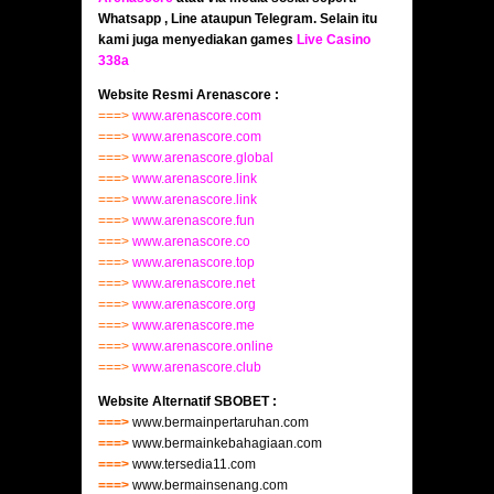
Whatsapp , Line ataupun Telegram.
Selain itu
kami juga menyediakan games
Live Casino
338a
Website Resmi Arenascore :
===>
www.arenascore.com
===>
www.arenascore.com
===>
www.arenascore.global
===>
www.arenascore.link
===>
www.arenascore.link
===>
www.arenascore.fun
===>
www.arenascore.co
===>
www.arenascore.top
===>
www.arenascore.net
===>
www.arenascore.org
===>
www.arenascore.me
===>
www.arenascore.online
===>
www.arenascore.club
Website Alternatif SBOBET :
===>
www.bermainpertaruhan.com
===>
www.bermainkebahagiaan.com
===>
www.tersedia11.com
===>
www.bermainsenang.com