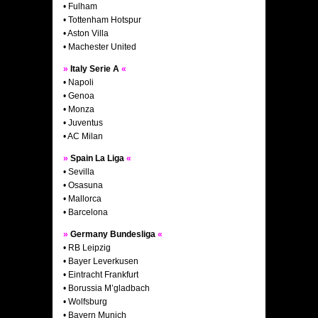
• Fulham
• Tottenham Hotspur
• Aston Villa
• Machester United
»
Italy Serie A
«
• Napoli
• Genoa
• Monza
• Juventus
• AC Milan
»
Spain La Liga
«
• Sevilla
• Osasuna
• Mallorca
• Barcelona
»
Germany Bundesliga
«
• RB Leipzig
• Bayer Leverkusen
• Eintracht Frankfurt
• Borussia M’gladbach
• Wolfsburg
• Bayern Munich