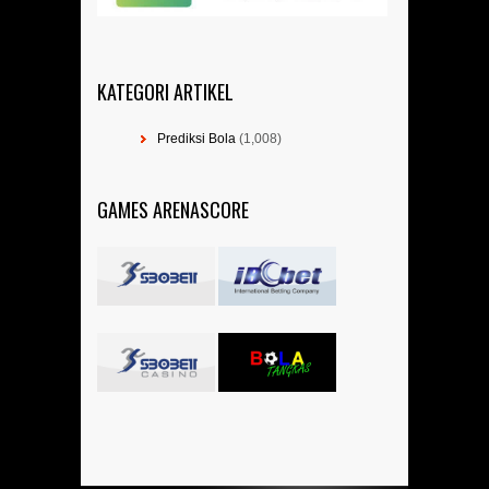
KATEGORI ARTIKEL
Prediksi Bola
(1,008)
GAMES ARENASCORE