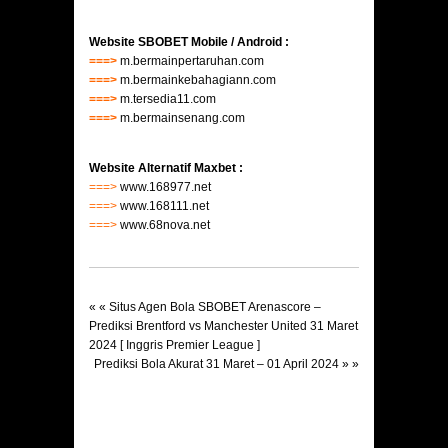
Website SBOBET Mobile / Android :
===>
m.bermainpertaruhan.com
===>
m.bermainkebahagiann.com
===>
m.tersedia11.com
===>
m.bermainsenang.com
Website Alternatif Maxbet :
===>
www.168977.net
===>
www.168111.net
===>
www.68nova.net
« «
Situs Agen Bola SBOBET Arenascore –
Prediksi Brentford vs Manchester United 31 Maret
2024 [ Inggris Premier League ]
Prediksi Bola Akurat 31 Maret – 01 April 2024
» »