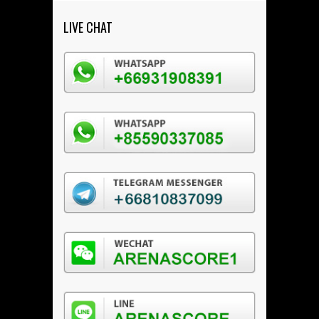
LIVE CHAT