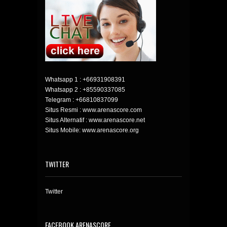
Whatsapp 1 :
+66931908391
Whatsapp 2 :
+85590337085
Telegram :
+66810837099
Situs Resmi : www.arenascore.com
Situs Alternatif : www.arenascore.net
Situs Mobile: www.arenascore.org
TWITTER
Twitter
FACEBOOK ARENASCORE