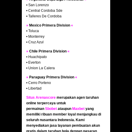
• San Lorenzo
• Central Cordoba Sde
• Talleres De Cordoba
»
Mexico Primera Division
«
• Toluca
• Monterrey
• Cruz Azul
»
Chile Primera Division
«
• Huachipato
• Everton
• Union La Calera
»
Paraguay Primera Division
«
• Cerro Porteno
• Libertad
Situs Arenascore
merupakan agen taruhan
online terpercaya untuk
permainan
Sbobet
ataupun
Maxbet
yang
memiliki ribuan member loyal menjangkau di
seluruh nusantara Indonesia. Kami
menyediakan jasa layanan pembuatan akun
gratis dalam taruhan bola dengan pasaran