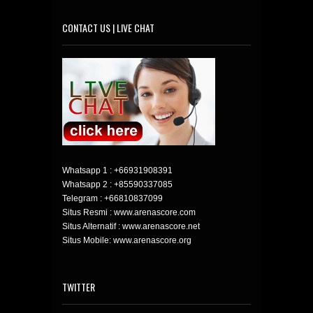
CONTACT US | LIVE CHAT
Whatsapp 1 :
+66931908391
Whatsapp 2 :
+85590337085
Telegram :
+66810837099
Situs Resmi : www.arenascore.com
Situs Alternatif : www.arenascore.net
Situs Mobile: www.arenascore.org
TWITTER