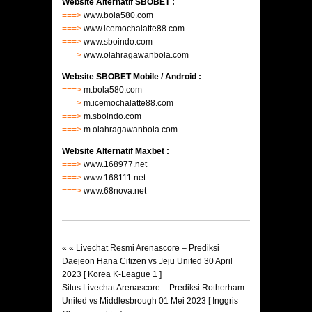
Website Alternatif SBOBET :
===>
www.bola580.com
===>
www.icemochalatte88.com
===>
www.sboindo.com
===>
www.olahragawanbola.com
Website SBOBET Mobile / Android :
===>
m.bola580.com
===>
m.icemochalatte88.com
===>
m.sboindo.com
===>
m.olahragawanbola.com
Website Alternatif Maxbet :
===>
www.168977.net
===>
www.168111.net
===>
www.68nova.net
« «
Livechat Resmi Arenascore – Prediksi
Daejeon Hana Citizen vs Jeju United 30 April
2023 [ Korea K-League 1 ]
Situs Livechat Arenascore – Prediksi Rotherham
United vs Middlesbrough 01 Mei 2023 [ Inggris