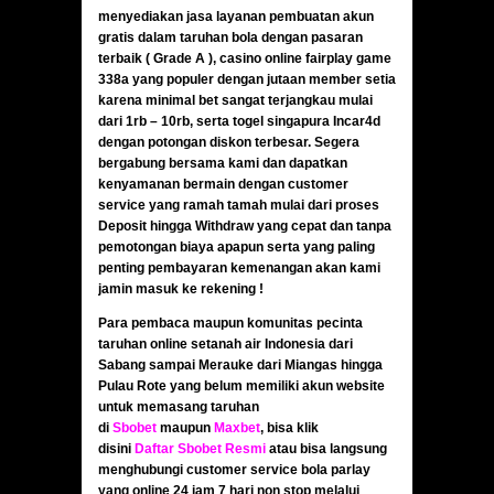
menyediakan jasa layanan pembuatan akun
gratis dalam taruhan bola dengan pasaran
terbaik ( Grade A ), casino online fairplay game
338a yang populer dengan jutaan member setia
karena minimal bet sangat terjangkau mulai
dari 1rb – 10rb, serta togel singapura Incar4d
dengan potongan diskon terbesar. Segera
bergabung bersama kami dan dapatkan
kenyamanan bermain dengan customer
service yang ramah tamah mulai dari proses
Deposit hingga Withdraw yang cepat dan tanpa
pemotongan biaya apapun serta yang paling
penting pembayaran kemenangan akan kami
jamin masuk ke rekening !
Para pembaca maupun komunitas pecinta
taruhan online setanah air Indonesia dari
Sabang sampai Merauke dari Miangas hingga
Pulau Rote yang belum memiliki akun website
untuk memasang taruhan
di
Sbobet
maupun
Maxbet
, bisa klik
disini
Daftar Sbobet Resmi
atau bisa langsung
menghubungi customer service bola parlay
yang online 24 jam 7 hari non stop melalui