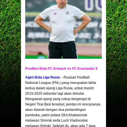
Prediksi Bola FC Armavir vs FC Krasnodar II
Agen Bola Liga Rusia
– Russian Football
National League (FNL) yang merupakan tahta
kedua dalam ajang Liga Rusia, untuk musim
2019-2020 sebentar lagi akan dimulai.
Mengawali ajang yang cukup bergengsi di
Negeri Tirai Besi tersebut, pentas ini rencananya
akan diawali dengan dua pertandingan
pembuka, yakni antara SKA Khabarovsk
melawan Shinnik serta Luch Vladivostok
melawan Khimki. Setelah itu, akan ada 7 laga