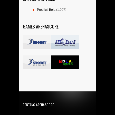
Prediksi Bola
(1,007)
GAMES ARENASCORE
TENTANG ARENASCORE