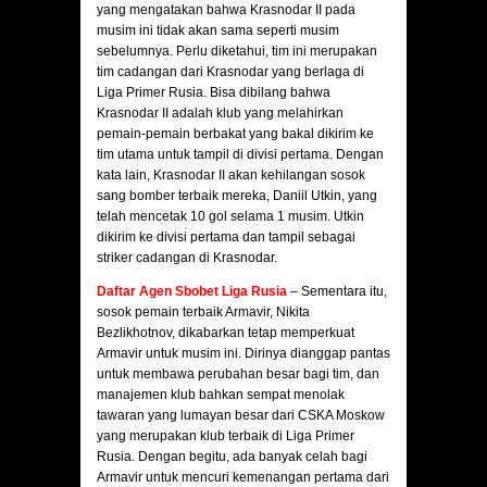
yang mengatakan bahwa Krasnodar II pada
musim ini tidak akan sama seperti musim
sebelumnya. Perlu diketahui, tim ini merupakan
tim cadangan dari Krasnodar yang berlaga di
Liga Primer Rusia. Bisa dibilang bahwa
Krasnodar II adalah klub yang melahirkan
pemain-pemain berbakat yang bakal dikirim ke
tim utama untuk tampil di divisi pertama. Dengan
kata lain, Krasnodar II akan kehilangan sosok
sang bomber terbaik mereka, Daniil Utkin, yang
telah mencetak 10 gol selama 1 musim. Utkin
dikirim ke divisi pertama dan tampil sebagai
striker cadangan di Krasnodar.
Daftar Agen Sbobet Liga Rusia
– Sementara itu,
sosok pemain terbaik Armavir, Nikita
Bezlikhotnov, dikabarkan tetap memperkuat
Armavir untuk musim ini. Dirinya dianggap pantas
untuk membawa perubahan besar bagi tim, dan
manajemen klub bahkan sempat menolak
tawaran yang lumayan besar dari CSKA Moskow
yang merupakan klub terbaik di Liga Primer
Rusia. Dengan begitu, ada banyak celah bagi
Armavir untuk mencuri kemenangan pertama dari