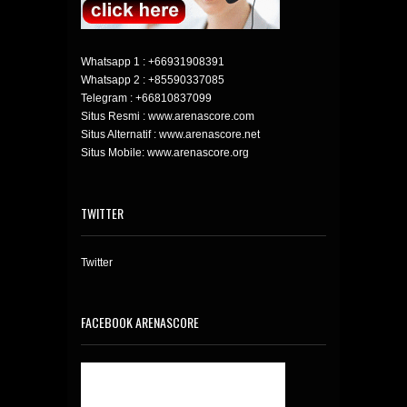
Whatsapp 1 :
+66931908391
Whatsapp 2 :
+85590337085
Telegram :
+66810837099
Situs Resmi : www.arenascore.com
Situs Alternatif : www.arenascore.net
Situs Mobile: www.arenascore.org
TWITTER
Twitter
FACEBOOK ARENASCORE