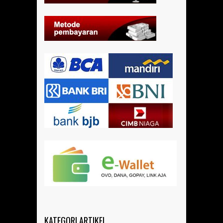
KATEGORI ARTIKEL