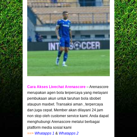
Cara Akses Livechat Arenascore
– Arenascore
merupakan agen bola terpercaya yang melayani
pembukaan akun untuk taruhan bola sbobet
ataupun maxbet. Transaksi aman , terpercaya
dan juga cepat. Member akan dilayani 24 jam
non stop oleh customer service kami. Anda dapat
menghubungi Arenascore melalui berbagai
platform media sosial kami
==>
Whatapps 1
&
Whatapps 2