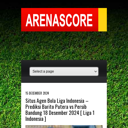
15 DECEMBER 2024
Situs Agen Bola Liga Indonesia –
Prediksi Barito Putera vs Persib
Bandung 18 Desember 2024 [ Liga 1
Indonesia ]