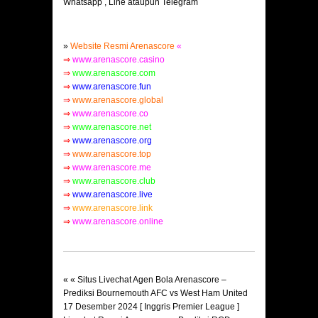
Whatsapp , Line ataupun Telegram
»
Website Resmi Arenascore
«
⇒
www.arenascore.casino
⇒
www.arenascore.com
⇒
www.arenascore.fun
⇒
www.arenascore.global
⇒
www.arenascore.co
⇒
www.arenascore.net
⇒
www.arenascore.org
⇒
www.arenascore.top
⇒
www.arenascore.me
⇒
www.arenascore.club
⇒
www.arenascore.live
⇒
www.arenascore.link
⇒
www.arenascore.online
« «
Situs Livechat Agen Bola Arenascore –
Prediksi Bournemouth AFC vs West Ham United
17 Desember 2024 [ Inggris Premier League ]