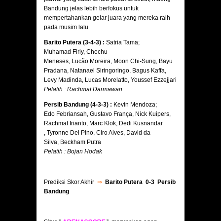
Bandung jelas lebih berfokus untuk
mempertahankan gelar juara yang mereka raih
pada musim lalu
Barito Putera (3-4-3) :
Satria Tama;
Muhamad Firly, Chechu
Meneses, Lucão Moreira, Moon Chi-Sung, Bayu
Pradana, Natanael Siringoringo, Bagus Kaffa,
Levy Madinda, Lucas Morelatto, Youssef Ezzejjari
Pelatih : Rachmat Darmawan
Persib Bandung (4-3-3) :
Kevin Mendoza;
Edo Febriansah, Gustavo França, Nick Kuipers,
Rachmat Irianto, Marc Klok, Dedi Kusnandar
, Tyronne Del Pino, Ciro Alves, David da
Silva, Beckham Putra
Pelatih : Bojan Hodak
Prediksi Skor Akhir
⇒
Barito Putera 0-3 Persib
Bandung