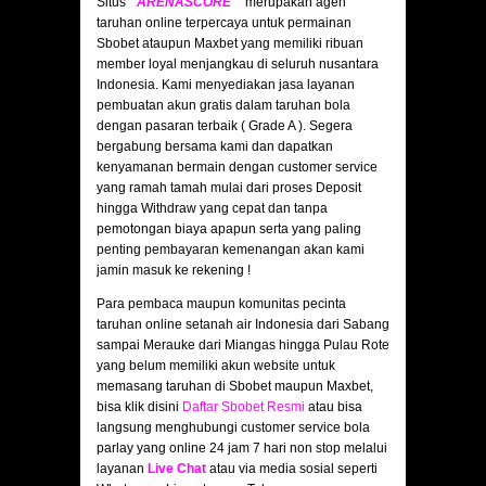
Situs ”
ARENASCORE
” merupakan agen
taruhan online terpercaya untuk permainan
Sbobet ataupun Maxbet yang memiliki ribuan
member loyal menjangkau di seluruh nusantara
Indonesia. Kami menyediakan jasa layanan
pembuatan akun gratis dalam taruhan bola
dengan pasaran terbaik ( Grade A ). Segera
bergabung bersama kami dan dapatkan
kenyamanan bermain dengan customer service
yang ramah tamah mulai dari proses Deposit
hingga Withdraw yang cepat dan tanpa
pemotongan biaya apapun serta yang paling
penting pembayaran kemenangan akan kami
jamin masuk ke rekening !
Para pembaca maupun komunitas pecinta
taruhan online setanah air Indonesia dari Sabang
sampai Merauke dari Miangas hingga Pulau Rote
yang belum memiliki akun website untuk
memasang taruhan di Sbobet maupun Maxbet,
bisa klik disini
Daftar Sbobet Resmi
atau bisa
langsung menghubungi customer service bola
parlay yang online 24 jam 7 hari non stop melalui
layanan
Live Chat
atau via media sosial seperti