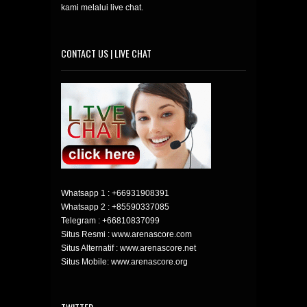
kami melalui live chat.
CONTACT US | LIVE CHAT
Whatsapp 1 :
+66931908391
Whatsapp 2 :
+85590337085
Telegram :
+66810837099
Situs Resmi : www.arenascore.com
Situs Alternatif : www.arenascore.net
Situs Mobile: www.arenascore.org