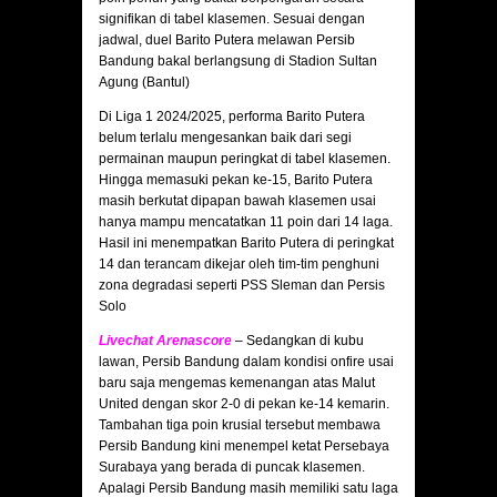
signifikan di tabel klasemen. Sesuai dengan
jadwal, duel Barito Putera melawan Persib
Bandung bakal berlangsung di Stadion Sultan
Agung (Bantul)
Di Liga 1 2024/2025, performa Barito Putera
belum terlalu mengesankan baik dari segi
permainan maupun peringkat di tabel klasemen.
Hingga memasuki pekan ke-15, Barito Putera
masih berkutat dipapan bawah klasemen usai
hanya mampu mencatatkan 11 poin dari 14 laga.
Hasil ini menempatkan Barito Putera di peringkat
14 dan terancam dikejar oleh tim-tim penghuni
zona degradasi seperti PSS Sleman dan Persis
Solo
Livechat Arenascore
– Sedangkan di kubu
lawan, Persib Bandung dalam kondisi onfire usai
baru saja mengemas kemenangan atas Malut
United dengan skor 2-0 di pekan ke-14 kemarin.
Tambahan tiga poin krusial tersebut membawa
Persib Bandung kini menempel ketat Persebaya
Surabaya yang berada di puncak klasemen.
Apalagi Persib Bandung masih memiliki satu laga