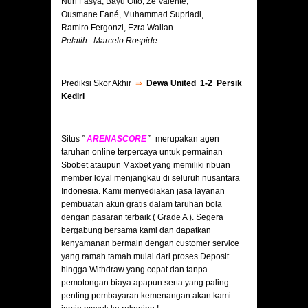
Nuri Fasya, Bayu Otto, Zé Valente,
Ousmane Fané, Muhammad Supriadi,
Ramiro Fergonzi, Ezra Walian
Pelatih : Marcelo Rospide
Prediksi Skor Akhir
⇒
Dewa United 1-2 Persik
Kediri
Situs ”
ARENASCORE
” merupakan agen
taruhan online terpercaya untuk permainan
Sbobet ataupun Maxbet yang memiliki ribuan
member loyal menjangkau di seluruh nusantara
Indonesia. Kami menyediakan jasa layanan
pembuatan akun gratis dalam taruhan bola
dengan pasaran terbaik ( Grade A ). Segera
bergabung bersama kami dan dapatkan
kenyamanan bermain dengan customer service
yang ramah tamah mulai dari proses Deposit
hingga Withdraw yang cepat dan tanpa
pemotongan biaya apapun serta yang paling
penting pembayaran kemenangan akan kami