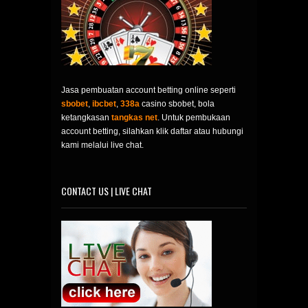
Jasa pembuatan account betting online seperti
sbobet
,
ibcbet
,
338a
casino sbobet, bola
ketangkasan
tangkas net
. Untuk pembukaan
account betting, silahkan klik daftar atau hubungi
kami melalui live chat.
CONTACT US | LIVE CHAT