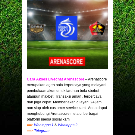
Cara Akses Livechat Arenascore
– Arenascore
merupakan agen bola terpercaya yang melayani
pembukaan akun untuk taruhan bola sbobet
ataupun maxbet. Transaksi aman , terpercaya
dan juga cepat. Member akan dilayani 24 jam
non stop oleh customer service kami. Anda dapat
menghubungi Arenascore melalui berbagai
platform media sosial kami
==>
Whatapps 1
&
Whatapps 2
==>
Telegram