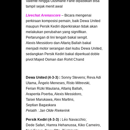
Valente hingga Ousmane Fané dipastikan bisa
tampil sejak menit awal
Livechat Arenascore
– Bicara mengenai
perkiraan komposisi pemain, baik Dewa United
maupun Persik Kediri diperkirakan tidak akan
melakukan perubahan yang signifikan.
Pertarungan di lini tengah bakal sengit.
Alexis Messidoro dan Altariq Ballah bakal
menjadi motor serangan dari kubu Dewa United,
sedangkan Persik Kediri bakal diperkuat doble
pivot Majed Osman dan Rohit Chand
Dewa United (4-3-3) :
Sonny Stevens; Reva Adi
Utama, Ângelo Meneses, Risto Mitrevski,
Ferian Rizki Maulana, Altariq Ballah,
Arapenta Poerba, Alexis Messidoro,
Taisei Marukawa, Alex Martins,
Septian Bagaskara
Pelatih : Jan Olde Riekerink
Persik Kediri (4-3-3) :
Léo Navacchio;
Dede Safari, Hamra Hehanussa, Kiko Carneiro,