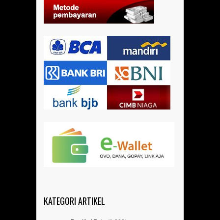
KATEGORI ARTIKEL